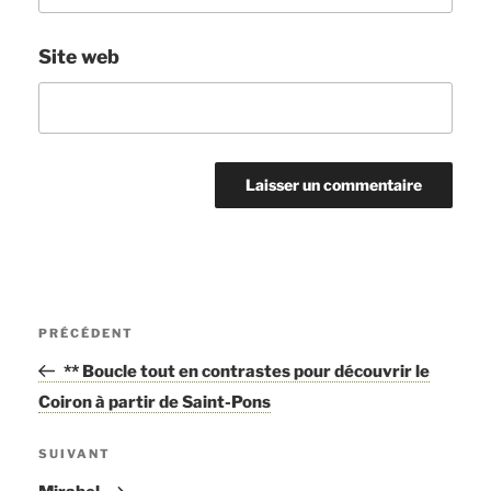
Site web
Navigation
PRÉCÉDENT
Article
de
précédent
** Boucle tout en contrastes pour découvrir le
l’article
Coiron à partir de Saint-Pons
SUIVANT
Article
suivant