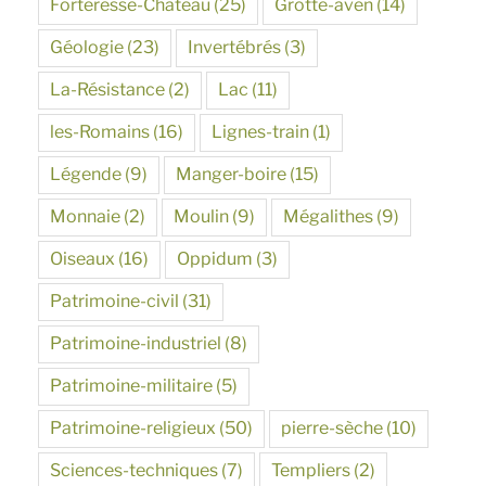
Forteresse-Chateau
(25)
Grotte-aven
(14)
Géologie
(23)
Invertébrés
(3)
La-Résistance
(2)
Lac
(11)
les-Romains
(16)
Lignes-train
(1)
Légende
(9)
Manger-boire
(15)
Monnaie
(2)
Moulin
(9)
Mégalithes
(9)
Oiseaux
(16)
Oppidum
(3)
Patrimoine-civil
(31)
Patrimoine-industriel
(8)
Patrimoine-militaire
(5)
Patrimoine-religieux
(50)
pierre-sèche
(10)
Sciences-techniques
(7)
Templiers
(2)