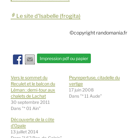
Le site d’Isabelle (frogita)
©copyright randomania.fr
Impression pdf ou papier
Vers le sommet du
Peyrepertuse, citadelle du
Reculet et le balcon du
vertige
Léman : demi-tour aux
17 juin 2008
chalets de Lachat
Dans "* 11 Aude"
30 septembre 2011
Dans "* 01 Ain"
Découverte de la côte
d’Opale
13 juillet 2014
Dans "* 62 Pas-de-Calais"