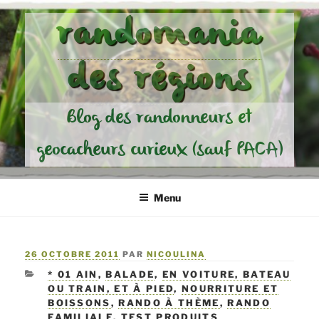
Aller
randomania
au
contenu
des régions
principal
Blog des randonneurs et
geocacheurs curieux (sauf PACA)
Menu
PUBLIÉ
26 OCTOBRE 2011
PAR
NICOULINA
LE
CATÉGORIES
* 01 AIN
,
BALADE
,
EN VOITURE, BATEAU
OU TRAIN, ET À PIED
,
NOURRITURE ET
BOISSONS
,
RANDO À THÈME
,
RANDO
FAMILIALE
,
TEST PRODUITS