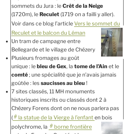
sommets du Jura : le
Crêt de la Neige
(1720m), le
Reculet
(1719 on a failli y aller).
Voir dans ce blog l’article
Vers le sommet du
Reculet et le balcon du Léman
Un tram de campagne entre
Bellegarde et le village de Chézery
Plusieurs fromages au goût
unique : le
bleu de Gex
, la
tome de l’Ain
et le
comté
; une spécialité que je n’avais jamais
goûtée : les
saucisses au bleu
!
7 sites classés, 11 MH monuments
historiques inscrits ou classés dont 2 à
Chézery Forens dont on ne nous parlera pas
(
la statue de la Vierge à l’enfant
en bois
polychrome, la
borne frontière