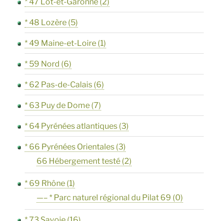
* 47 Lot-et-Garonne
(2)
* 48 Lozère
(5)
* 49 Maine-et-Loire
(1)
* 59 Nord
(6)
* 62 Pas-de-Calais
(6)
* 63 Puy de Dome
(7)
* 64 Pyrénées atlantiques
(3)
* 66 Pyrénées Orientales
(3)
66 Hébergement testé
(2)
* 69 Rhône
(1)
—– * Parc naturel régional du Pilat 69
(0)
* 73 Savoie
(16)