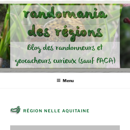
Aller
randomania
au
contenu
des régions
principal
Blog des randonneurs et
geocacheurs curieux (sauf PACA)
Menu
RÉGION NELLE AQUITAINE