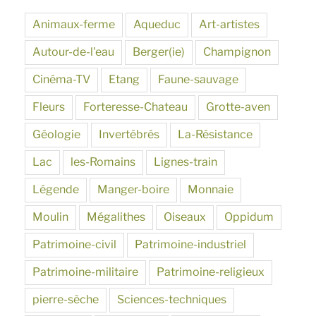
Animaux-ferme
Aqueduc
Art-artistes
Autour-de-l'eau
Berger(ie)
Champignon
Cinéma-TV
Etang
Faune-sauvage
Fleurs
Forteresse-Chateau
Grotte-aven
Géologie
Invertébrés
La-Résistance
Lac
les-Romains
Lignes-train
Légende
Manger-boire
Monnaie
Moulin
Mégalithes
Oiseaux
Oppidum
Patrimoine-civil
Patrimoine-industriel
Patrimoine-militaire
Patrimoine-religieux
pierre-sèche
Sciences-techniques