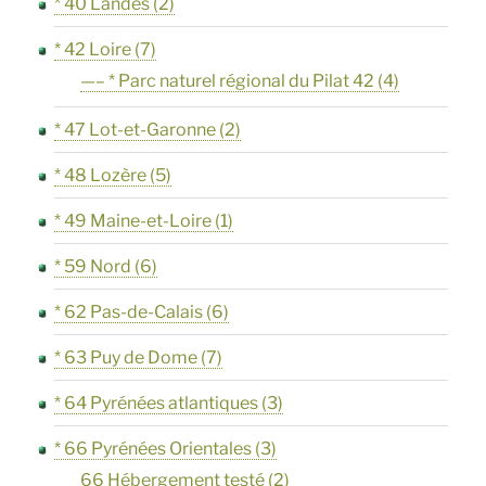
* 40 Landes
(2)
* 42 Loire
(7)
—– * Parc naturel régional du Pilat 42
(4)
* 47 Lot-et-Garonne
(2)
* 48 Lozère
(5)
* 49 Maine-et-Loire
(1)
* 59 Nord
(6)
* 62 Pas-de-Calais
(6)
* 63 Puy de Dome
(7)
* 64 Pyrénées atlantiques
(3)
* 66 Pyrénées Orientales
(3)
66 Hébergement testé
(2)