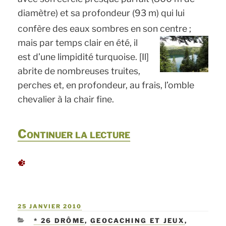
diamètre) et sa profondeur (93 m) qui lui
confère des eaux sombres en son centre ;
mais par temps clair en été, il
est d’une limpidité turquoise. [Il]
abrite de nombreuses truites,
perches et, en profondeur, au frais, l’omble
chevalier à la chair fine.
de
Continuer la lecture
« J4
Randonnée
en
PUBLIÉ
25 JANVIER 2010
liberté
LE
CATÉGORIES
* 26 DRÔME
,
GEOCACHING ET JEUX
,