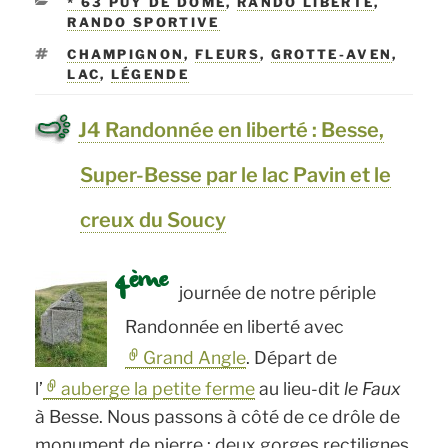
CATÉGORIES
* 63 PUY DE DOME
,
RANDO LIBERTÉ
,
RANDO SPORTIVE
ÉTIQUETTES
CHAMPIGNON
,
FLEURS
,
GROTTE-AVEN
,
LAC
,
LÉGENDE
J4 Randonnée en liberté : Besse,
Super-Besse par le lac Pavin et le
creux du Soucy
ème
4
journée de notre périple
Randonnée en liberté avec
Grand Angle
. Départ de
l’
auberge la petite ferme
au lieu-dit
le Faux
à Besse. Nous passons à côté de ce drôle de
monument de pierre : deux gorges rectilignes