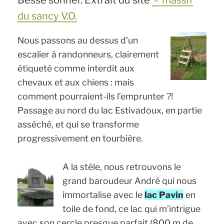
Besse sonner. Extrait du site
massif
du sancy V.O.
Nous passons au dessus d’un
escalier à randonneurs, clairement
étiqueté comme interdit aux
chevaux et aux chiens : mais
comment pourraient-ils l’emprunter ?!
Passage au nord du lac Estivadoux, en partie
asséché, et qui se transforme
progressivement en tourbière.
A la stèle, nous retrouvons le
grand baroudeur André qui nous
immortalise avec le
lac Pavin
en
toile de fond, ce lac qui m’intrigue
avec son cercle presque parfait (800 m de