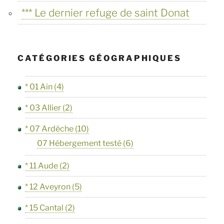
troglodytique
*** Le dernier refuge de saint Donat
du
Barry
à
CATÉGORIES GÉOGRAPHIQUES
Bollène »
* 01 Ain
(4)
* 03 Allier
(2)
* 07 Ardèche
(10)
07 Hébergement testé
(6)
* 11 Aude
(2)
* 12 Aveyron
(5)
* 15 Cantal
(2)