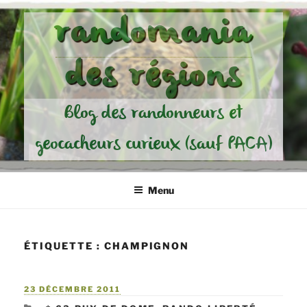
Aller
randomania
au
contenu
des régions
principal
Blog des randonneurs et
geocacheurs curieux (sauf PACA)
Menu
ÉTIQUETTE :
CHAMPIGNON
PUBLIÉ
23 DÉCEMBRE 2011
LE