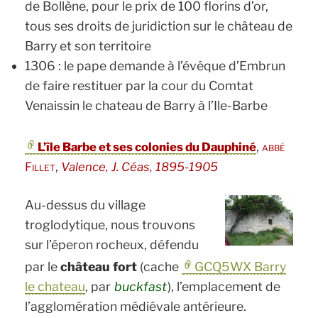
de Bollène, pour le prix de 100 florins d’or,
tous ses droits de juridiction sur le château de
Barry et son territoire
1306 : le pape demande à l’évêque d’Embrun
de faire restituer par la cour du Comtat
Venaissin le chateau de Barry à l’Ile-Barbe
,
L’île Barbe et ses colonies du Dauphiné
abbé
,
Fillet
Valence, J. Céas, 1895-1905
Au-dessus du village
troglodytique, nous trouvons
sur l’éperon rocheux, défendu
par le
château fort
(cache
GCQ5WX Barry
le chateau
, par
buckfast
), l’emplacement de
l’agglomération médiévale antérieure.