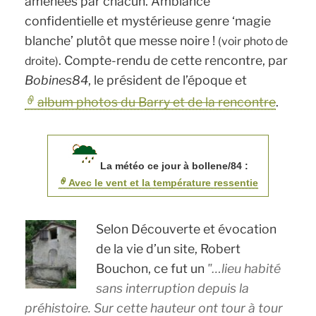
amenées par chacun. Ambiance
confidentielle et mystérieuse genre ‘magie
blanche’ plutôt que messe noire !
(voir photo de
.
Compte-rendu de cette rencontre, par
droite)
Bobines84
, le président de l’époque et
album photos du Barry et de la rencontre
.
La météo ce jour à bollene/84 :
Avec le vent et la température ressentie
Selon
Découverte et évocation
de la vie d’un site
,
Robert
Bouchon
, ce fut un
…lieu habité
sans interruption depuis la
préhistoire. Sur cette hauteur ont tour à tour