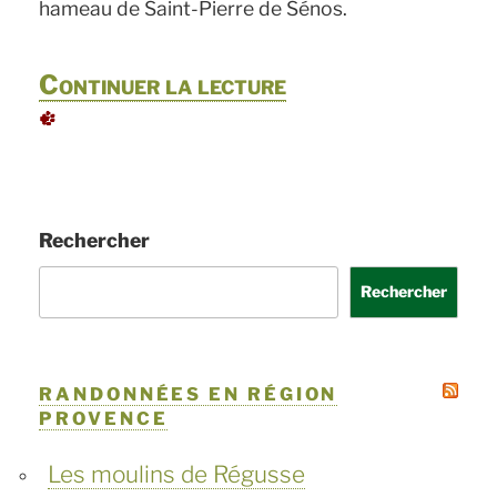
hameau de Saint-Pierre de Sénos.
de
Continuer la lecture
« ***
Circuit
de
Rechercher
la
pierre
Rechercher
au
départ
RANDONNÉES EN RÉGION
du
PROVENCE
village
Les moulins de Régusse