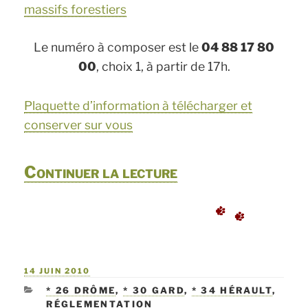
massifs forestiers
Le numéro à composer est le
04 88 17 80
00
, choix 1, à partir de 17h.
Plaquette d’information à télécharger et
conserver sur vous
de
Continuer la lecture
« Randonnée
et
interdiction
PUBLIÉ
14 JUIN 2010
de
LE
CATÉGORIES
* 26 DRÔME
,
* 30 GARD
,
* 34 HÉRAULT
,
circuler
RÉGLEMENTATION