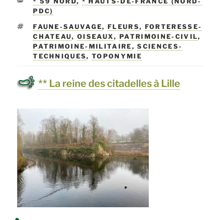
CATÉGORIES
* 59 NORD
,
* HAUTS-DE-FRANCE (NORD-
PDC)
ÉTIQUETTES
FAUNE-SAUVAGE
,
FLEURS
,
FORTERESSE-
CHATEAU
,
OISEAUX
,
PATRIMOINE-CIVIL
,
PATRIMOINE-MILITAIRE
,
SCIENCES-
TECHNIQUES
,
TOPONYMIE
** La reine des citadelles à Lille