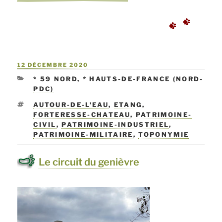
« **
La
reine
PUBLIÉ
12 DÉCEMBRE 2020
des
LE
CATÉGORIES
* 59 NORD
,
* HAUTS-DE-FRANCE (NORD-
citadelles
PDC)
à
ÉTIQUETTES
AUTOUR-DE-L'EAU
,
ETANG
,
FORTERESSE-CHATEAU
,
PATRIMOINE-
Lille »
CIVIL
,
PATRIMOINE-INDUSTRIEL
,
PATRIMOINE-MILITAIRE
,
TOPONYMIE
Le circuit du genièvre