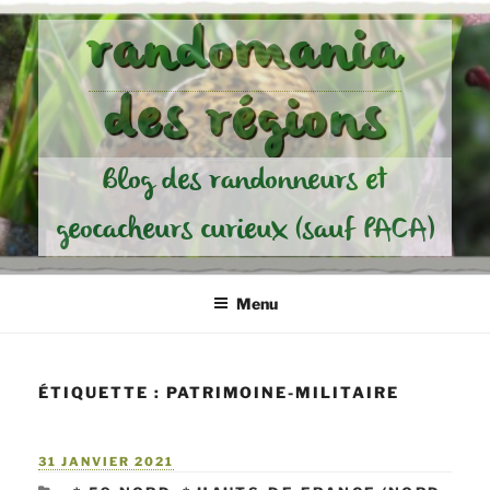
Aller
randomania
au
contenu
des régions
principal
Blog des randonneurs et
geocacheurs curieux (sauf PACA)
Menu
ÉTIQUETTE :
PATRIMOINE-MILITAIRE
PUBLIÉ
31 JANVIER 2021
LE