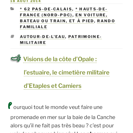
PUBLIÉ
18 AOÛT 2014
genièvre »
LE
CATÉGORIES
* 62 PAS-DE-CALAIS
,
* HAUTS-DE-
FRANCE (NORD-PDC)
,
EN VOITURE,
BATEAU OU TRAIN, ET À PIED
,
RANDO
FAMILIALE
ÉTIQUETTES
AUTOUR-DE-L'EAU
,
PATRIMOINE-
MILITAIRE
Visions de la côte d’Opale :
l’estuaire, le cimetière militaire
d’Etaples et Camiers
P
ourquoi tout le monde veut faire une
promenade en mer sur la baie de la Canche
alors qu’il ne fait pas très beau ? c’est pour