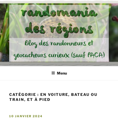
Aller
randomania
au
contenu
des régions
principal
Blog des randonneurs et
geocacheurs curieux (sauf PACA)
Menu
CATÉGORIE :
EN VOITURE, BATEAU OU
TRAIN, ET À PIED
PUBLIÉ
10 JANVIER 2024