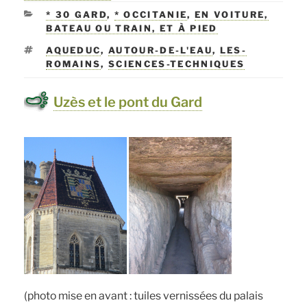
LE
CATÉGORIES
* 30 GARD
,
* OCCITANIE
,
EN VOITURE,
BATEAU OU TRAIN, ET À PIED
ÉTIQUETTES
AQUEDUC
,
AUTOUR-DE-L'EAU
,
LES-
ROMAINS
,
SCIENCES-TECHNIQUES
Uzès et le pont du Gard
(photo mise en avant : tuiles vernissées du palais