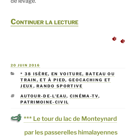
de levage.
de
Continuer la lecture
« Uzès
et
le
PUBLIÉ
20 JUIN 2016
pont
LE
CATÉGORIES
* 38 ISÈRE
,
EN VOITURE, BATEAU OU
du
TRAIN, ET À PIED
,
GEOCACHING ET
JEUX
,
RANDO SPORTIVE
Gard »
ÉTIQUETTES
AUTOUR-DE-L'EAU
,
CINÉMA-TV
,
PATRIMOINE-CIVIL
*** Le tour du lac de Monteynard
par les passerelles himalayennes