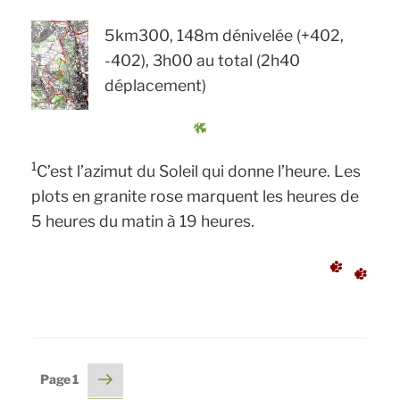
5km300, 148m dénivelée (+402,
-402), 3h00 au total (2h40
déplacement)
1
C’est l’azimut du Soleil qui donne l’heure. Les
plots en granite rose marquent les heures de
5 heures du matin à 19 heures.
Pagination
Page
Page
1
suivante
des