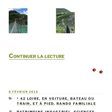
de
Continuer la lecture
« ***
Le
tour
PUBLIÉ
8 FÉVRIER 2015
du
LE
CATÉGORIES
* 42 LOIRE
,
EN VOITURE, BATEAU OU
lac
TRAIN, ET À PIED
,
RANDO FAMILIALE
ÉTIQUETTES
PATRIMOINE-INDUSTRIEL
,
SCIENCES-