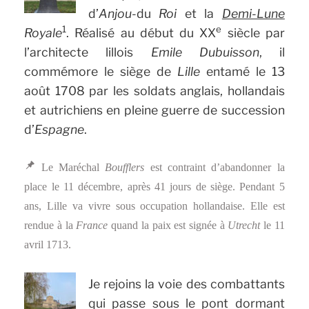
d’
Anjou-
du
Roi
et la
Demi-Lune
1
e
Royale
. Réalisé au début du XX
siècle par
l’architecte lillois
Emile Dubuisson
, il
commémore le siège de
Lille
entamé le 13
août 1708 par les soldats anglais, hollandais
et autrichiens en pleine guerre de succession
d’
Espagne
.
Le Maréchal
Boufflers
est contraint d’abandonner la
place le 11 décembre, après 41 jours de siège. Pendant 5
ans, Lille va vivre sous occupation hollandaise. Elle est
rendue à la
France
quand la paix est signée à
Utrecht
le
11
avril 1713
.
Je rejoins la voie des combattants
qui passe sous le pont dormant