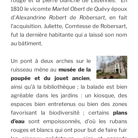
rouge et la pierre blanche de
Lezennes
. En
1810 le vicomte
Martel Obert de Quévy
époux
d’
Alexandrine Robert de Robersart
, en fait
l’acquisition. Juliette, Comtesse de Robersart,
fut la dernière habitante qui a laissé son nom
au bâtiment.
Un pont à deux arches sur le
ruisseau mène au
musée de la
poupée et du jouet ancien
,
ainsi qu’à la bibliothèque ; la balade est bien
agréable dans les jardins : un kiosque, des
espaces bien entretenus ou bien des zones
favorisant la biodiversité ; certains
plans
d’eau
sont empoissonnés, d’où les rubans
rouges et blancs qui ont pour but de faire fuir