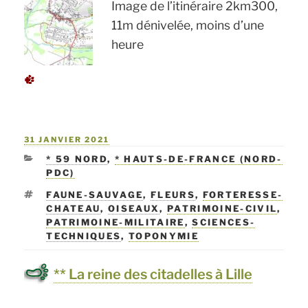
Image de l’itinéraire 2km300,
11m dénivelée, moins d’une
heure
PUBLIÉ
31 JANVIER 2021
LE
CATÉGORIES
* 59 NORD
,
* HAUTS-DE-FRANCE (NORD-
PDC)
ÉTIQUETTES
FAUNE-SAUVAGE
,
FLEURS
,
FORTERESSE-
CHATEAU
,
OISEAUX
,
PATRIMOINE-CIVIL
,
PATRIMOINE-MILITAIRE
,
SCIENCES-
TECHNIQUES
,
TOPONYMIE
** La reine des citadelles à Lille