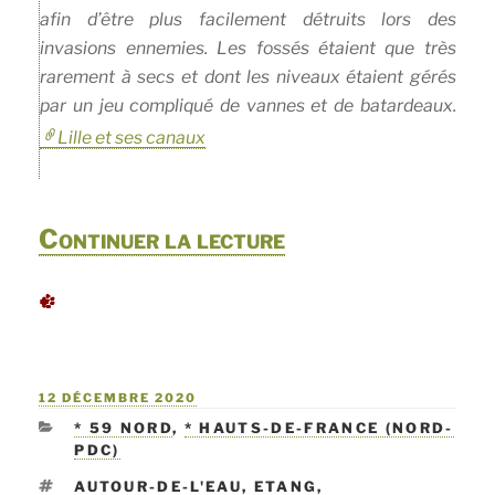
afin d’être plus facilement détruits lors des
invasions ennemies. Les fossés étaient que très
rarement à secs et dont les niveaux étaient gérés
par un jeu compliqué de vannes et de batardeaux.
Lille et ses canaux
de
Continuer la lecture
« **
La
reine
PUBLIÉ
12 DÉCEMBRE 2020
des
LE
CATÉGORIES
* 59 NORD
,
* HAUTS-DE-FRANCE (NORD-
citadelles
PDC)
à
ÉTIQUETTES
AUTOUR-DE-L'EAU
,
ETANG
,