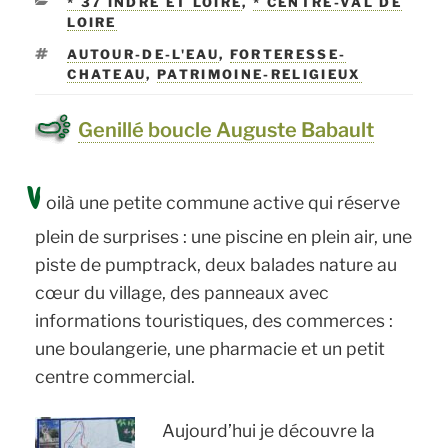
CATÉGORIES
* 37 INDRE ET LOIRE
,
* CENTRE-VAL DE
LOIRE
ÉTIQUETTES
AUTOUR-DE-L'EAU
,
FORTERESSE-
CHATEAU
,
PATRIMOINE-RELIGIEUX
Genillé boucle Auguste Babault
V
oilà une petite commune active qui réserve
plein de surprises : une piscine en plein air, une
piste de pumptrack, deux balades nature au
cœur du village, des panneaux avec
informations touristiques, des commerces :
une boulangerie, une pharmacie et un petit
centre commercial.
Aujourd’hui je découvre la