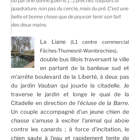
ou par une bonne guerre, […] prêchez toujours la
quadrature, non pas du cercle, mais du pré. C’est une
belle et bonne chose que de pouvoir tenir son fait
des deux mains.
La Liane
(L1 centre commercial
,
Fâches-Thumesnil-Wambrechies)
double bus lillois traversant la ville
en partant de la banlieue sud et
m’arrête boulevard de la Liberté, à deux pas
du jardin
Vauban
qui jouxte la citadelle. Je
traverse le jardin et longe le quai de la
Citadelle en direction de l’
écluse de la Barre
.
Un couple accompagné d’un jeune chien de
chasse s’amuse à exciter l’animal qui aboie
contre les canards ; à force d’incitation, le
chien saute à l’eau et rapidement tente de