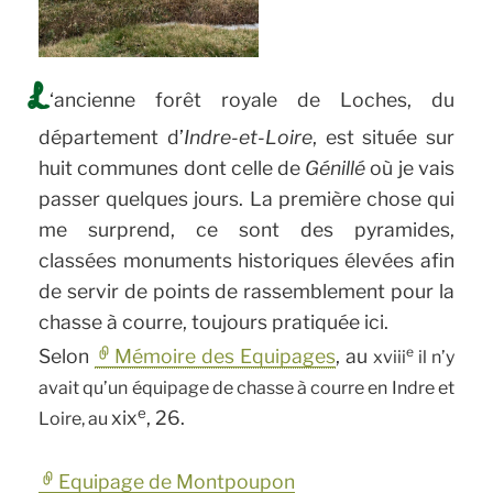
L
‘ancienne forêt royale de Loches, du
département d’
Indre-et-Loire
, est située sur
huit communes dont celle de
Génillé
où je vais
passer quelques jours. La première chose qui
me surprend, ce sont des pyramides,
classées monuments historiques élevées afin
de servir de points de rassemblement pour la
chasse à courre, toujours pratiquée ici.
e
Selon
Mémoire des Equipages
, au
xviii
il n’y
avait qu’un équipage de chasse à courre en Indre et
e
xix
, 26.
Loire, au
Equipage de Montpoupon