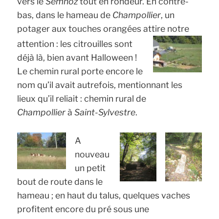
vers le
Semnoz
tout en rondeur. En contre-
bas, dans le hameau de
Champollier
, un
potager aux touches orangées attire notre
attention : les
citrouilles sont
déjà là, bien avant Halloween !
Le chemin rural porte encore le
nom qu’il avait autrefois, mentionnant les
lieux qu’il reliait : chemin rural de
Champollier
à
Saint-Sylvestre
.
A
nouveau
un petit
bout de route dans le
hameau ; en haut du talus, quelques vaches
profitent encore du pré sous une