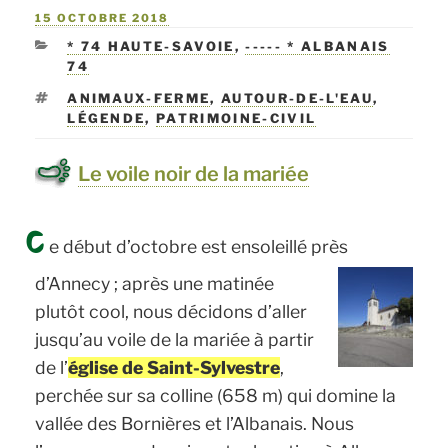
PUBLIÉ
15 OCTOBRE 2018
LE
CATÉGORIES
* 74 HAUTE-SAVOIE
,
----- * ALBANAIS
74
ÉTIQUETTES
ANIMAUX-FERME
,
AUTOUR-DE-L'EAU
,
LÉGENDE
,
PATRIMOINE-CIVIL
Le voile noir de la mariée
C
e début d’octobre est ensoleillé près
d’Annecy ;
après une matinée
plutôt cool, nous décidons d’aller
jusqu’au voile de la mariée à partir
de l’
église de Saint-Sylvestre
,
perchée sur sa colline (658 m) qui domine la
vallée des Bornières et l’Albanais. Nous