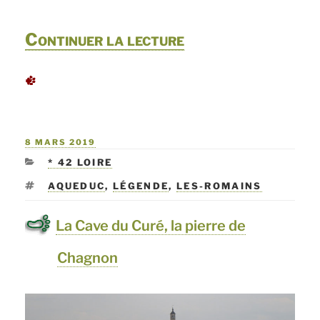
de
Continuer la lecture
« Découverte
de
la
PUBLIÉ
8 MARS 2019
forêt
LE
CATÉGORIES
* 42 LOIRE
de
ÉTIQUETTES
AQUEDUC
,
LÉGENDE
,
LES-ROMAINS
Loches »
La Cave du Curé, la pierre de
Chagnon