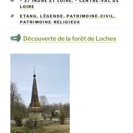
CATÉGORIES
* 37 INDRE ET LOIRE
,
* CENTRE-VAL DE
LOIRE
ÉTIQUETTES
ETANG
,
LÉGENDE
,
PATRIMOINE-CIVIL
,
PATRIMOINE-RELIGIEUX
Découverte de la forêt de Loches