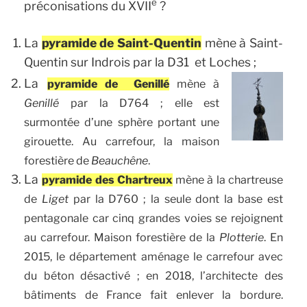
e
préconisations du XVII
?
La
pyramide de Saint-Quentin
mène à Saint-
Quentin sur Indrois par la D31 et Loches ;
La
pyramide de Genillé
mène à
Genillé
par la D764 ; elle est
surmontée d’une sphère portant une
girouette. Au carrefour, la maison
forestière de
Beauchêne
.
La
pyramide des Chartreux
mène à la chartreuse
de
Liget
par la D760 ; la seule dont la base est
pentagonale car cinq grandes voies se rejoignent
au carrefour. Maison forestière de la
Plotterie
. En
2015, le département aménage le carrefour avec
du béton désactivé ; en 2018, l’architecte des
bâtiments de France fait enlever la bordure.