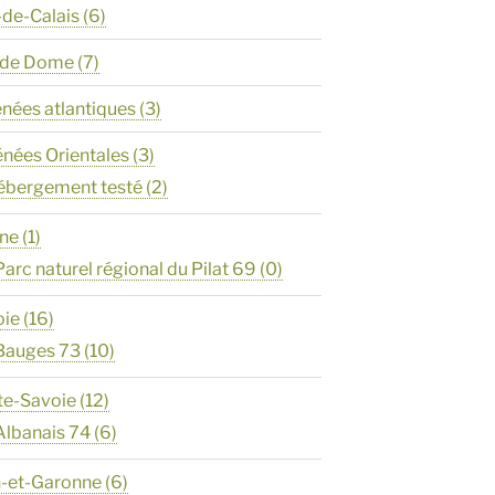
-de-Calais
(6)
y de Dome
(7)
énées atlantiques
(3)
énées Orientales
(3)
ébergement testé
(2)
ône
(1)
Parc naturel régional du Pilat 69
(0)
oie
(16)
Bauges 73
(10)
te-Savoie
(12)
Albanais 74
(6)
n-et-Garonne
(6)