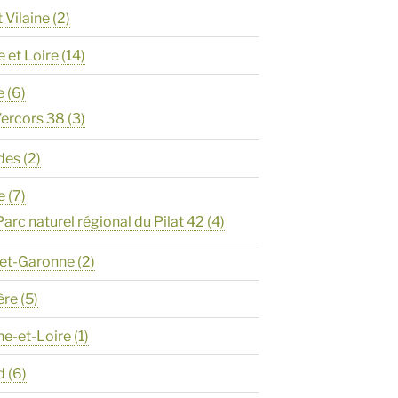
t Vilaine
(2)
e et Loire
(14)
e
(6)
ercors 38
(3)
des
(2)
e
(7)
Parc naturel régional du Pilat 42
(4)
-et-Garonne
(2)
ère
(5)
ne-et-Loire
(1)
d
(6)