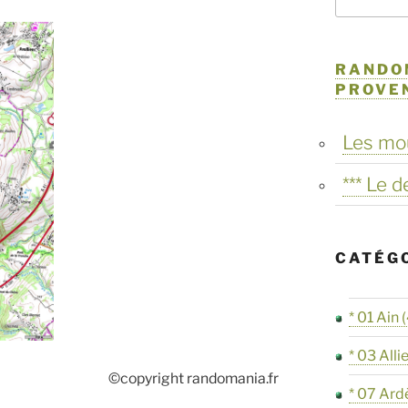
RANDO
PROVE
Les mo
*** Le 
CATÉG
* 01 Ain
(
* 03 Alli
©copyright randomania.fr
* 07 Ard