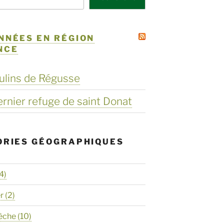
NNÉES EN RÉGION
NCE
ulins de Régusse
dernier refuge de saint Donat
ORIES GÉOGRAPHIQUES
4)
er
(2)
èche
(10)