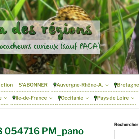
 des régions
ocacheurs curieux (sauf PACA)
action
S’ABONNER
Auvergne-Rhône-A.
Bretagne
e
Ile-de-France
Occitanie
Pays de Loire
Rechercher
8 054716 PM_pano