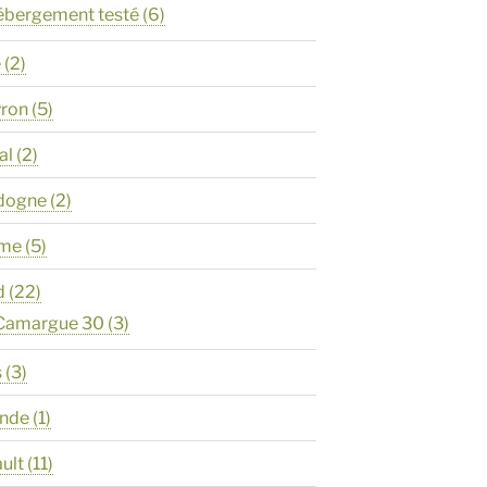
ébergement testé
(6)
e
(2)
yron
(5)
al
(2)
rdogne
(2)
ôme
(5)
d
(22)
 Camargue 30
(3)
s
(3)
onde
(1)
ault
(11)