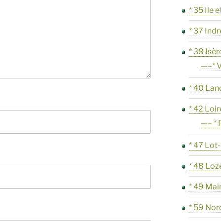
* 35 Ile e
* 37 Indr
* 38 Isèr
—–* V
* 40 Lan
* 42 Loir
—– * 
* 47 Lot
* 48 Loz
* 49 Mai
* 59 Nor