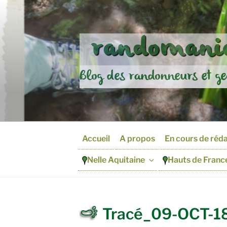
Aller
au
contenu
randomania
principal
Blog des randonneurs et ge
Accueil
A propos
En cours de réd
Nelle Aquitaine
Hauts de Franc
Tracé_09-OCT-1