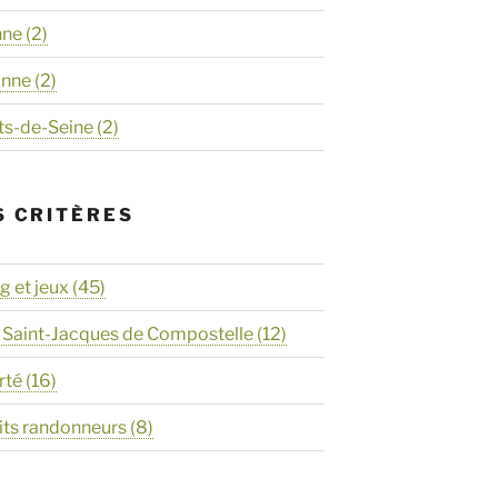
nne
(2)
onne
(2)
ts-de-Seine
(2)
S CRITÈRES
 et jeux
(45)
 Saint-Jacques de Compostelle
(12)
rté
(16)
its randonneurs
(8)