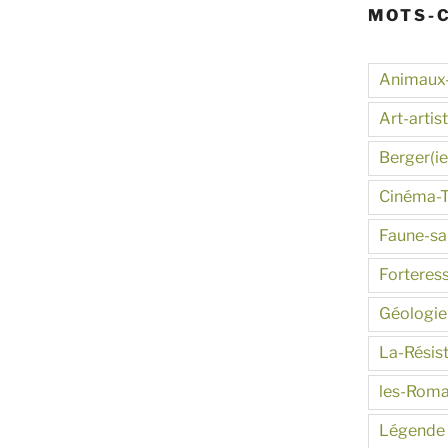
MOTS-
Animaux
Art-artis
Berger(ie
Cinéma-
Faune-s
Forteres
Géologie
La-Résis
les-Roma
Légende