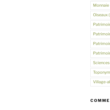
Monnaie
Oiseaux
(
Patrimoin
Patrimoin
Patrimoin
Patrimoi
Sciences
Toponym
Village-
COMME