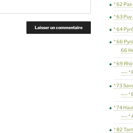
* 62 Pas
* 63 Pu
* 64 Pyr
* 66 Pyr
66 H
* 69 Rh
—– * 
* 73 Sav
—– * 
* 74 Hau
—– * 
* 82 Tar