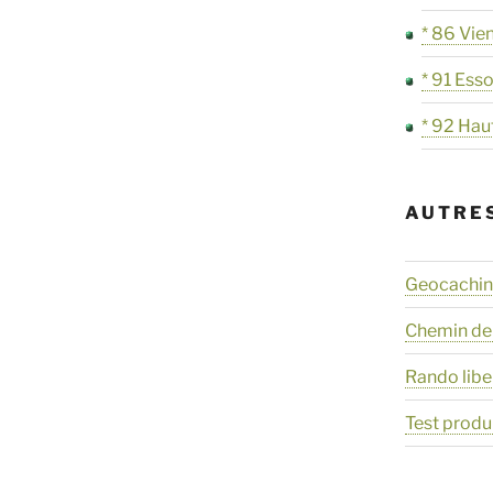
* 86 Vie
* 91 Ess
* 92 Hau
AUTRE
Geocaching
Chemin de
Rando libe
Test produ