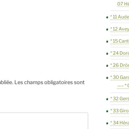
07 H
* 11 Aud
* 12 Ave
* 15 Cant
* 24 Do
* 26 Dr
* 30 Gar
bliée.
Les champs obligatoires sont
—– *
* 32 Ger
* 33 Gir
* 34 Hér