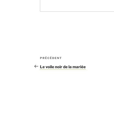
Navigation
PRÉCÉDENT
Article
de
précédent
Le voile noir de la mariée
l’article