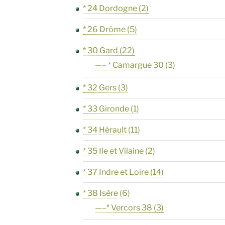
* 24 Dordogne
(2)
* 26 Drôme
(5)
* 30 Gard
(22)
—– * Camargue 30
(3)
* 32 Gers
(3)
* 33 Gironde
(1)
* 34 Hérault
(11)
* 35 Ile et Vilaine
(2)
* 37 Indre et Loire
(14)
* 38 Isère
(6)
—–* Vercors 38
(3)