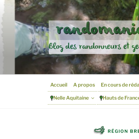
Aller
au
contenu
randomania
principal
Blog des randonneurs et ge
Accueil
A propos
En cours de réd
Nelle Aquitaine
Hauts de Franc
RÉGION BR