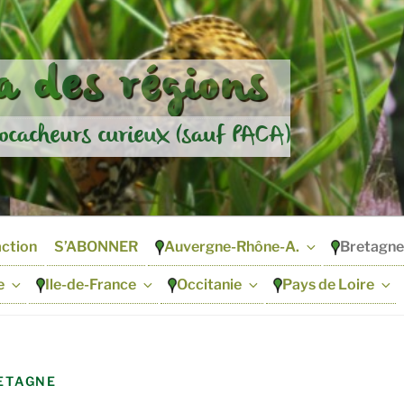
 des régions
ocacheurs curieux (sauf PACA)
action
S’ABONNER
Auvergne-Rhône-A.
Bretagne
e
Ile-de-France
Occitanie
Pays de Loire
ETAGNE