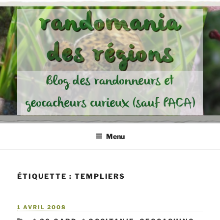
Aller
randomania
au
contenu
des régions
principal
Blog des randonneurs et
geocacheurs curieux (sauf PACA)
Menu
ÉTIQUETTE :
TEMPLIERS
PUBLIÉ
1 AVRIL 2008
LE