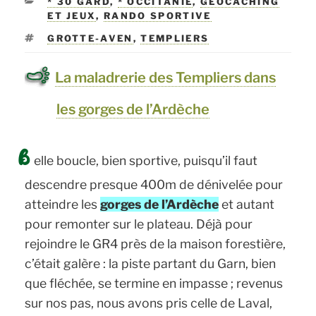
CATÉGORIES
* 30 GARD
,
* OCCITANIE
,
GEOCACHING
ET JEUX
,
RANDO SPORTIVE
ÉTIQUETTES
GROTTE-AVEN
,
TEMPLIERS
La maladrerie des Templiers dans
les gorges de l’Ardèche
B
elle boucle, bien sportive, puisqu’il faut
descendre presque 400m de dénivelée pour
atteindre les
gorges de l’Ardèche
et autant
pour remonter sur le plateau. Déjà pour
rejoindre le GR4 près de la maison forestière,
c’était galère : la piste partant du Garn, bien
que fléchée, se termine en impasse ; revenus
sur nos pas, nous avons pris celle de Laval,