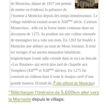
de Montclus, datant de 1957 ont permis
de mettre en évidence la présence de
l’homme à Montclus depuis des temps immémoriaux. Le
ème
village médiéval existait avant le XIII
siècle. Castrum
Montecluso , telle est la forme latine contenue dans un
document de 1275. Sa position sur une colline entourée
de montagnes lui a valu son nom. En 1263 fut fondée à
Montclus une abbaye au nom de Mons Serratus. Il reste
les vestiges d’un ancien monastère bénédictin
troglodytique (vaste salle creusée dans le roc) au lieu-dit
«Les Baumes» qui servit plus tard de chapelle aux
ème
ème
Templiers (XII
et XIII
siècles). En 1275 fut
construit un château dont il reste le donjon carré d’une
grande hauteur.
(Extrait du
site officiel de Montclus
)
*Télécharger l’tinéraire de 5,600km aller vers
la Marnade
depuis le village.