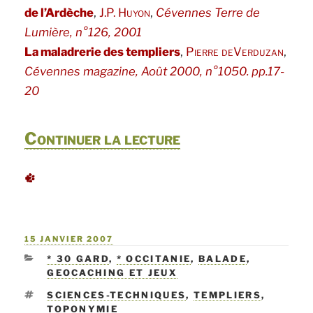
,
,
de l’Ardèche
J.P. Huyon
Cévennes Terre de
Lumière, n°126, 2001
,
,
La maladrerie des templiers
Pierre deVerduzan
Cévennes magazine, Août 2000, n°1050. pp.17-
20
de
Continuer la lecture
« La
maladrerie
des
PUBLIÉ
15 JANVIER 2007
Templiers
LE
CATÉGORIES
* 30 GARD
,
* OCCITANIE
,
BALADE
,
dans
GEOCACHING ET JEUX
les
ÉTIQUETTES
SCIENCES-TECHNIQUES
,
TEMPLIERS
,
TOPONYMIE