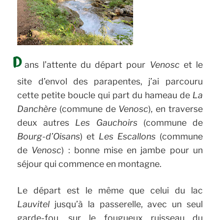
D
ans l’attente du départ pour
Venosc
et le
site d’envol des parapentes, j’ai parcouru
cette petite boucle qui part du hameau de
La
Danchère
(commune de
Venosc
), en traverse
deux autres
Les Gauchoirs
(commune de
Bourg-d’Oisans
) et
Les Escallons
(commune
de
Venosc
) : bonne mise en jambe pour un
séjour qui commence en montagne.
Le départ est le même que celui du lac
Lauvitel
jusqu’à la passerelle, avec un seul
garde-fou, sur le fougueux ruisseau du