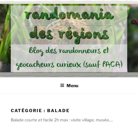
Aller
randomania
au
contenu
des régions
principal
Blog des randonneurs et
geocacheurs curieux (sauf PACA)
Menu
CATÉGORIE :
BALADE
Balade courte et facile 2h max : visite village, musée,…