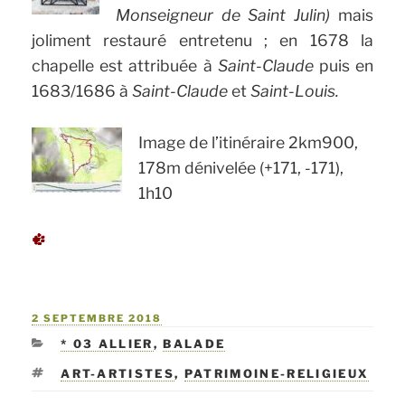
Monseigneur de Saint Julin)
mais
joliment restauré entretenu ; en 1678 la
chapelle est attribuée à
Saint-Claude
puis en
1683/1686 à
Saint-Claude
et
Saint-Louis.
Image de l’itinéraire 2km900,
178m dénivelée (+171, -171),
1h10
PUBLIÉ
2 SEPTEMBRE 2018
LE
CATÉGORIES
* 03 ALLIER
,
BALADE
ÉTIQUETTES
ART-ARTISTES
,
PATRIMOINE-RELIGIEUX