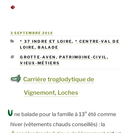
PUBLIÉ
3 SEPTEMBRE 2015
LE
CATÉGORIES
* 37 INDRE ET LOIRE
,
* CENTRE-VAL DE
LOIRE
,
BALADE
ÉTIQUETTES
GROTTE-AVEN
,
PATRIMOINE-CIVIL
,
VIEUX-MÉTIERS
Carrière troglodytique de
Vignemont, Loches
U
ne balade pour la famille à 13° été comme
hiver (vêtements chauds conseillés) : la