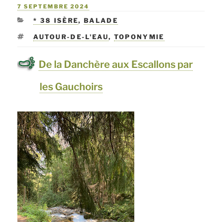
PUBLIÉ
7 SEPTEMBRE 2024
LE
CATÉGORIES
* 38 ISÈRE
,
BALADE
ÉTIQUETTES
AUTOUR-DE-L'EAU
,
TOPONYMIE
De la Danchère aux Escallons par
les Gauchoirs