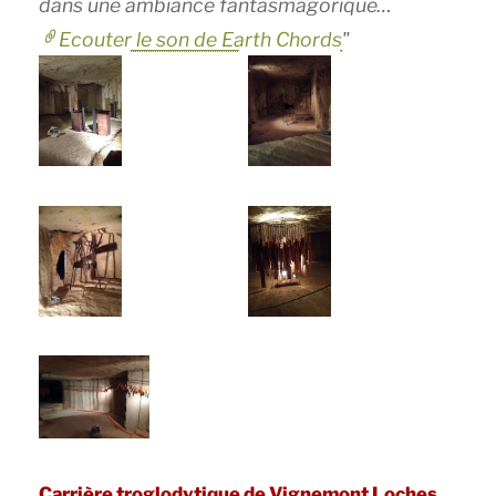
dans une ambiance fantasmagorique…
Ecouter le son de Earth Chords
,
Carrière troglodytique de Vignemont Loches