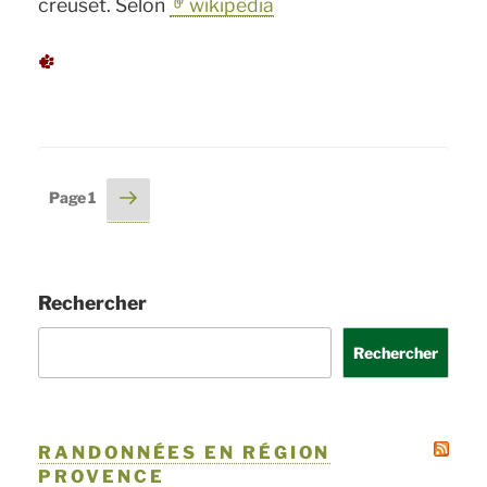
creuset. Selon
wikipedia
Pagination
Page
Page
1
suivante
des
publications
Rechercher
Rechercher
RANDONNÉES EN RÉGION
PROVENCE