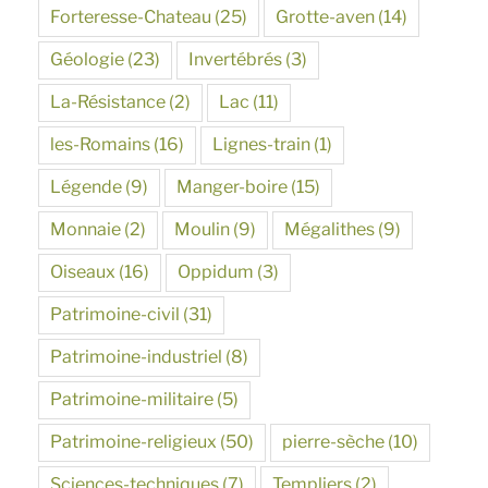
Forteresse-Chateau
(25)
Grotte-aven
(14)
Géologie
(23)
Invertébrés
(3)
La-Résistance
(2)
Lac
(11)
les-Romains
(16)
Lignes-train
(1)
Légende
(9)
Manger-boire
(15)
Monnaie
(2)
Moulin
(9)
Mégalithes
(9)
Oiseaux
(16)
Oppidum
(3)
Patrimoine-civil
(31)
Patrimoine-industriel
(8)
Patrimoine-militaire
(5)
Patrimoine-religieux
(50)
pierre-sèche
(10)
Sciences-techniques
(7)
Templiers
(2)