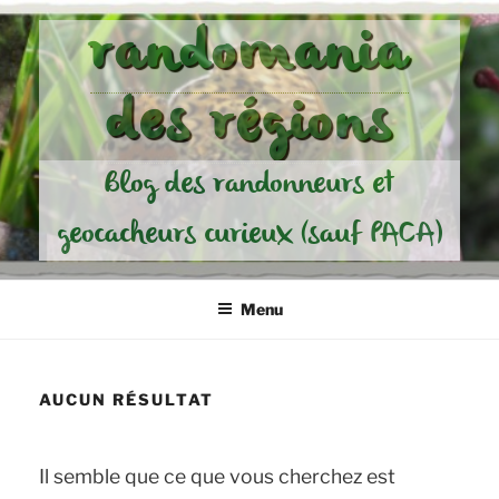
Aller
randomania
au
contenu
des régions
principal
Blog des randonneurs et
geocacheurs curieux (sauf PACA)
Menu
AUCUN RÉSULTAT
Il semble que ce que vous cherchez est