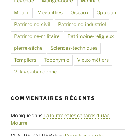
Légende
Manger-boire
Monnaie
Moulin
Mégalithes
Oiseaux
Oppidum
Patrimoine-civil
Patrimoine-industriel
Patrimoine-militaire
Patrimoine-religieux
pierre-sèche
Sciences-techniques
Templiers
Toponymie
Vieux-métiers
Village-abandonné
COMMENTAIRES RÉCENTS
Monique
dans
La loutre et les canards du lac
Mourre
CLAUDE GALTIER
dans
L’escalassoun du