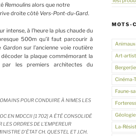
Test produ
té
Remoulins
alors que notre
rive droite côté
Vers-Pont-du-Gard
.
MOTS-
ur intense, à l’heure la plus chaude du
presque 500m qu’il faut parcourir à
Animaux
le
Gardon
sur l’ancienne voie routière
Art-artis
de décoder la plaque commémorant la
par les premiers architectes du
Berger(ie
Cinéma-
Faune-s
ROMAINS POUR CONDUIRE À NIMES LES
Forteres
Géologie
C EN MDCCII [1 702] A ÉTÉ CONSOLIDÉ
R LES ORDRES DE L’EMPEREUR
La-Résis
INISTRE D’ÉTAT CH. QUESTEL ET J.CH.