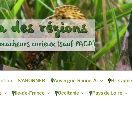
 des régions
ocacheurs curieux (sauf PACA)
action
S’ABONNER
Auvergne-Rhône-A.
Bretagne
e
Ile-de-France
Occitanie
Pays de Loire