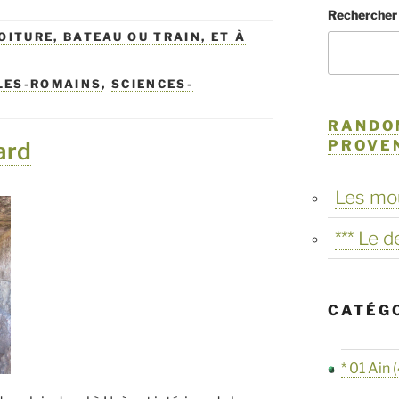
Rechercher
OITURE, BATEAU OU TRAIN, ET À
LES-ROMAINS
,
SCIENCES-
RANDO
PROVE
ard
Les mo
*** Le 
CATÉG
* 01 Ain
(