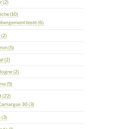
er
(2)
èche
(10)
ébergement testé
(6)
e
(2)
yron
(5)
al
(2)
rdogne
(2)
ôme
(5)
d
(22)
 Camargue 30
(3)
s
(3)