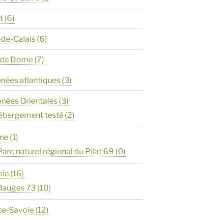
d
(6)
-de-Calais
(6)
y de Dome
(7)
énées atlantiques
(3)
énées Orientales
(3)
ébergement testé
(2)
ône
(1)
Parc naturel régional du Pilat 69
(0)
oie
(16)
Bauges 73
(10)
te-Savoie
(12)