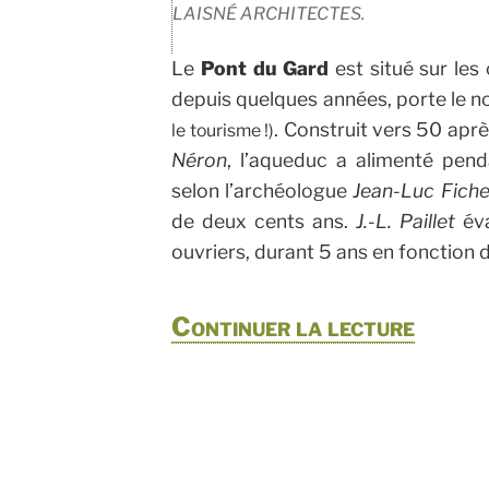
LAISNÉ ARCHITECTES.
Le
Pont du Gard
est situé sur l
depuis quelques années, porte le 
. Construit vers 50 apr
le tourisme !)
Néron
, l’aqueduc a alimenté pend
selon l’archéologue
Jean-Luc Fich
de deux cents ans.
J.-L. Paillet
éva
ouvriers, durant 5 ans en fonction 
de
Continuer la lecture
« Uzè
et
le