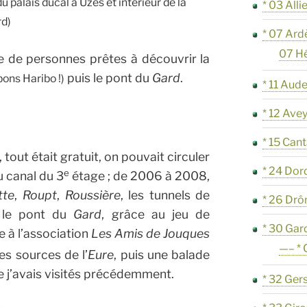
u palais ducal à Uzès et intérieur de la
* 03 Alli
rd)
* 07 Ard
07 H
ine de personnes prêtes à découvrir la
puis le pont du
Gard
.
bons Haribo !)
* 11 Aud
* 12 Ave
* 15 Cant
 tout était gratuit, on pouvait circuler
* 24 Do
e
 canal du 3
étage ; de 2006 à 2008,
tte
,
Roupt
,
Roussière
, les tunnels de
* 26 Dr
r le pont du
Gard
, grâce au jeu de
* 30 Gar
e à l’association
Les Amis de Jouques
—– *
es sources de l’
Eure
, puis une balade
e j’avais visités précédemment.
* 32 Ger