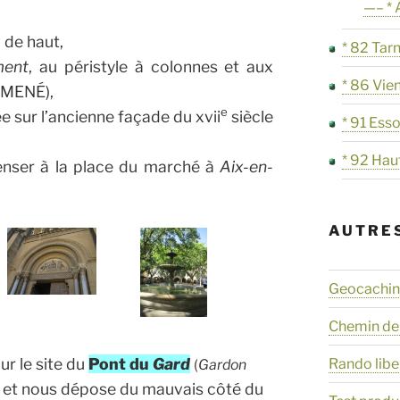
—– * 
de haut,
* 82 Tar
ment
, au péristyle à colonnes et aux
* 86 Vie
UÉMENÉ),
e
ée sur l’ancienne façade du xvii
siècle
* 91 Ess
* 92 Hau
enser à la place du marché à
Aix-en-
AUTRE
Geocaching
Chemin de
r le site du
Pont du
Gard
Rando libe
(
Gardon
et nous dépose du mauvais côté du