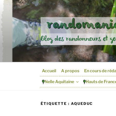
Aller
au
contenu
randomania
principal
Blog des randonneurs et ge
Accueil
A propos
En cours de réd
Nelle Aquitaine
Hauts de Franc
ÉTIQUETTE :
AQUEDUC