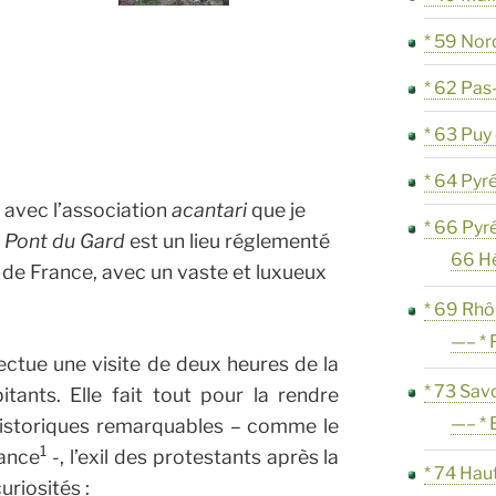
* 59 Nor
* 62 Pas
* 63 Pu
* 64 Pyr
3
avec l’association
acantari
que je
* 66 Pyr
u
Pont du Gard
est un lieu réglementé
66 H
de France, avec un vaste et luxueux
* 69 Rh
—– * 
ectue une visite de deux heures de la
* 73 Sav
tants. Elle fait tout pour la rendre
—– * 
 historiques remarquables – comme le
1
rance
-, l’exil des protestants après la
* 74 Hau
uriosités :