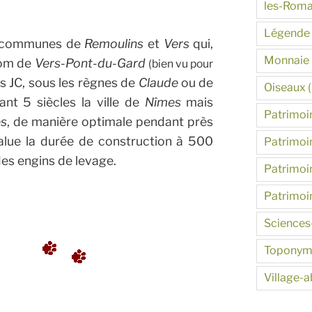
les-Roma
Légende
es communes de
Remoulins
et
Vers
qui,
Monnaie
nom de
Vers-Pont-du-Gard
(bien vu pour
ès JC, sous les règnes de
Claude
ou de
Oiseaux
(
ant 5 siècles la ville de
Nîmes
mais
Patrimoin
es
, de manière optimale pendant près
lue la durée de construction à 500
Patrimoin
des engins de levage.
Patrimoin
Patrimoi
Sciences
s
Toponym
Village-