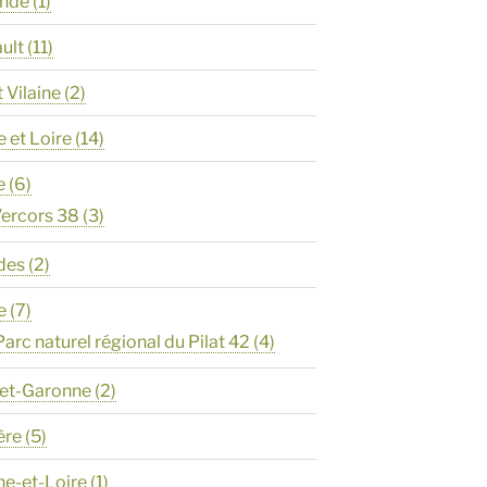
onde
(1)
ault
(11)
t Vilaine
(2)
e et Loire
(14)
e
(6)
ercors 38
(3)
des
(2)
e
(7)
Parc naturel régional du Pilat 42
(4)
-et-Garonne
(2)
ère
(5)
ne-et-Loire
(1)