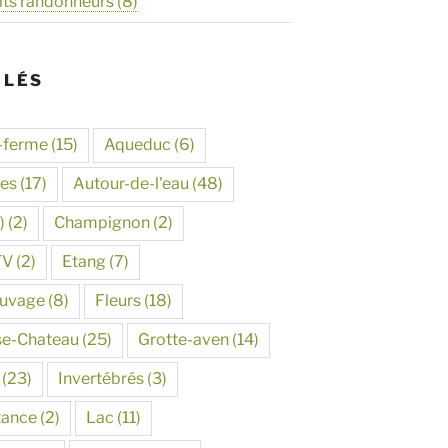
its randonneurs
(8)
CLÉS
-ferme
(15)
Aqueduc
(6)
tes
(17)
Autour-de-l'eau
(48)
)
(2)
Champignon
(2)
TV
(2)
Etang
(7)
auvage
(8)
Fleurs
(18)
se-Chateau
(25)
Grotte-aven
(14)
(23)
Invertébrés
(3)
tance
(2)
Lac
(11)