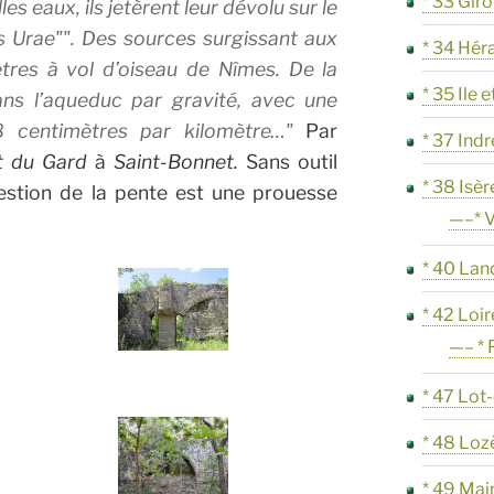
* 33 Gir
s eaux, ils jetèrent leur dévolu sur le
s Urae
. Des sources surgissant aux
* 34 Hér
ètres à vol d’oiseau de Nîmes. De la
* 35 Ile e
dans l’aqueduc par gravité, avec une
8 centimètres par kilomètre…
Par
* 37 Indr
t du Gard
à
Saint-Bonnet.
Sans outil
* 38 Isèr
 gestion de la pente est une prouesse
—–* V
* 40 Lan
* 42 Loir
—– * 
* 47 Lot
* 48 Loz
* 49 Mai