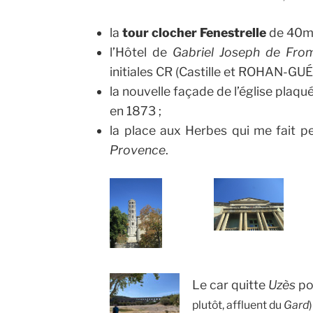
la
tour clocher Fenestrelle
de 40m 
l’Hôtel de
Gabriel Joseph de Fro
initiales CR (Castille et ROHAN-G
la nouvelle façade de l’église plaqu
en 1873 ;
la place aux Herbes qui me fait p
Provence
.
Le car quitte
Uzès
pou
plutôt, affluent du
Gard
)