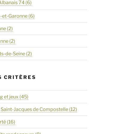
Albanais 74
(6)
n-et-Garonne
(6)
nne
(2)
onne
(2)
ts-de-Seine
(2)
S CRITÈRES
 et jeux
(45)
 Saint-Jacques de Compostelle
(12)
rté
(16)