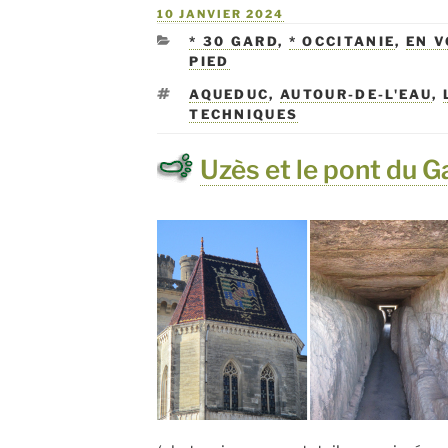
PUBLIÉ
10 JANVIER 2024
LE
CATÉGORIES
* 30 GARD
,
* OCCITANIE
,
EN V
PIED
ÉTIQUETTES
AQUEDUC
,
AUTOUR-DE-L'EAU
,
TECHNIQUES
Uzès et le pont du G