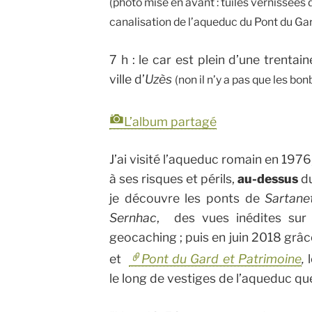
(photo mise en avant : tuiles vernissées d
canalisation de l’aqueduc du Pont du Ga
7 h : le car est plein d’une trenta
ville d’
Uzès
(non il n’y a pas que les bon
L’album partagé
J’ai visité l’aqueduc romain en 1976,
à ses risques et périls,
au-dessus
du
je découvre les ponts de
Sartane
Sernhac
, des vues inédites su
geocaching ; puis en juin 2018 grâc
et
Pont du Gard et Patrimoine
,
l
le long de vestiges de l’aqueduc qu