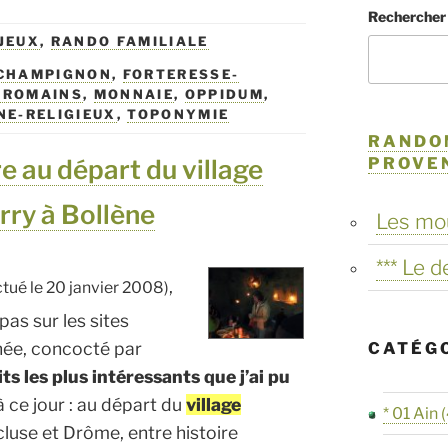
Rechercher
JEUX
,
RANDO FAMILIALE
CHAMPIGNON
,
FORTERESSE-
-ROMAINS
,
MONNAIE
,
OPPIDUM
,
NE-RELIGIEUX
,
TOPONYMIE
RANDO
PROVE
rre au départ du village
rry à Bollène
Les mo
*** Le 
,
ctué le 20 janvier 2008)
as sur les sites
née, concocté par
CATÉG
ts les plus intéressants que j’ai pu
à ce jour : au départ du
village
* 01 Ain
(
cluse et Drôme, entre histoire