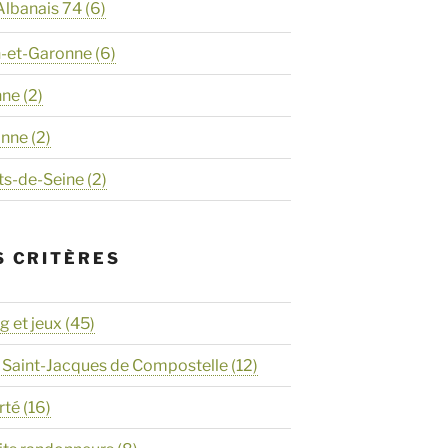
Albanais 74
(6)
n-et-Garonne
(6)
nne
(2)
onne
(2)
ts-de-Seine
(2)
S CRITÈRES
 et jeux
(45)
 Saint-Jacques de Compostelle
(12)
rté
(16)