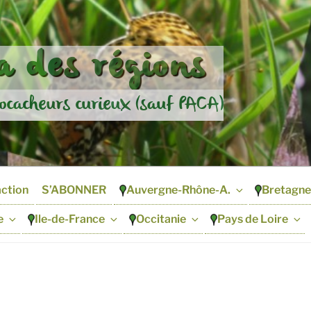
 des régions
ocacheurs curieux (sauf PACA)
action
S’ABONNER
Auvergne-Rhône-A.
Bretagne
e
Ile-de-France
Occitanie
Pays de Loire