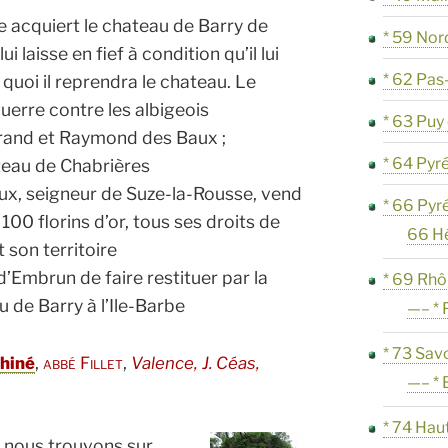
be acquiert le chateau de Barry de
* 59 Nor
 laisse en fief à condition qu’il lui
* 62 Pas
 quoi il reprendra le chateau. Le
uerre contre les albigeois
* 63 Pu
trand et Raymond des Baux ;
* 64 Pyr
teau de Chabrières
x, seigneur de Suze-la-Rousse, vend
* 66 Pyr
 100 florins d’or, tous ses droits de
66 H
t son territoire
’Embrun de faire restituer par la
* 69 Rh
 de Barry à l’Ile-Barbe
—– * 
* 73 Sav
,
,
phiné
abbé Fillet
Valence, J. Céas,
—– * 
* 74 Hau
, nous trouvons sur