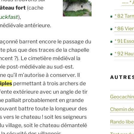
—– * 
âteau fort
(cache
* 82 Tar
uckfast
),
médiévale antérieure.
* 86 Vie
* 91 Ess
çonné barrent encore le passage du
ste plus que des traces de la chapelle
* 92 Hau
cent ?). Le cimetière médiéval la
ole post-médiévale au sud-est.
e qu’il m’autorise à conserver. Il
AUTRE
iples
permettant à trois archers de
nte extérieure avec un angle de tir
Geocaching
e palliait probablement en grande
 pouvant battre toute la longueur des
Chemin de
s vers le chateau ! soit les seigneurs
Rando libe
du village, soit le chateau démantelé
la sécurité des villageois.