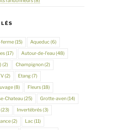
its randonneurs
(8)
CLÉS
-ferme
(15)
Aqueduc
(6)
tes
(17)
Autour-de-l'eau
(48)
)
(2)
Champignon
(2)
TV
(2)
Etang
(7)
auvage
(8)
Fleurs
(18)
se-Chateau
(25)
Grotte-aven
(14)
(23)
Invertébrés
(3)
tance
(2)
Lac
(11)