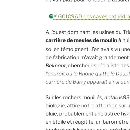
GC1C9AD Les caves cathédrales
A l’ouest dominant les usines du Tri
carrière de meules de moulin
à hu
sol en témoignent. J’en avais vu un
de fabrication m’avait grandement
Belmont
, chercheur spécialiste des
l’endroit où le Rhône quitte le Daup
carrière de Barry apparaît ainsi dan
Sur les rochers mouillés,
actarus83
biologie, attire notre attention sur
pluie, probablement une
astrée hy
en étoile et réagit tel un baromètre 
boule et se laisse rouler au gré des 