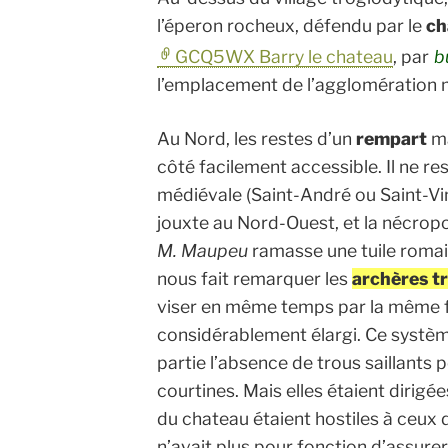
l’éperon rocheux, défendu par le
ch
GCQ5WX Barry le chateau
, par
b
l’emplacement de l’agglomération 
Au Nord, les restes d’un
rempart
ma
côté facilement accessible. Il ne re
médiévale (Saint-André ou Saint-Vin
jouxte au Nord-Ouest, et la nécrop
M. Maupeu
ramasse une tuile romain
nous fait remarquer les
archères tr
viser en même temps par la même fe
considérablement élargi. Ce systèm
partie l’absence de trous saillants
courtines. Mais elles étaient dirigée
du chateau étaient hostiles à ceux 
n’avait plus pour fonction d’assurer 