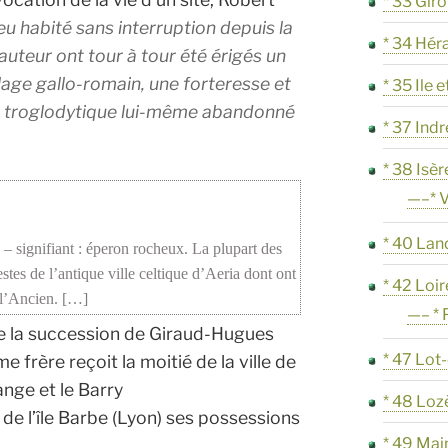
* 33 Gir
eu habité sans interruption depuis la
* 34 Hér
auteur ont tour à tour été érigés un
lage gallo-romain, une forteresse et
* 35 Ile e
ge troglodytique lui-même abandonné
* 37 Indr
* 38 Isèr
—–* V
* 40 Lan
 – signifiant : éperon rocheux. La plupart des
stes de l’antique ville celtique d’Aeria dont ont
* 42 Loir
e l’Ancien. […]
—– * 
de la succession de Giraud-Hugues
* 47 Lot
e frère reçoit la moitié de la ville de
ange et le Barry
* 48 Loz
e de l’île Barbe (Lyon) ses possessions
* 49 Mai