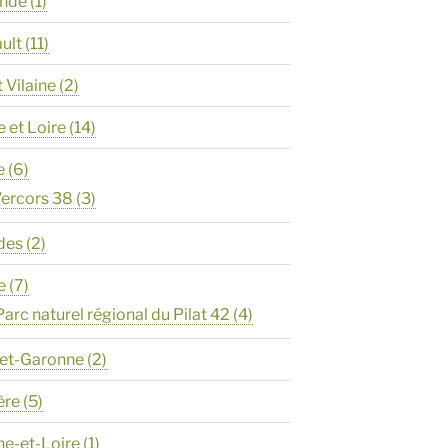
onde
(1)
ault
(11)
t Vilaine
(2)
e et Loire
(14)
e
(6)
ercors 38
(3)
des
(2)
e
(7)
Parc naturel régional du Pilat 42
(4)
-et-Garonne
(2)
ère
(5)
ne-et-Loire
(1)