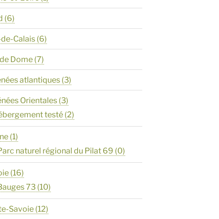
d
(6)
-de-Calais
(6)
y de Dome
(7)
énées atlantiques
(3)
énées Orientales
(3)
ébergement testé
(2)
ône
(1)
Parc naturel régional du Pilat 69
(0)
oie
(16)
Bauges 73
(10)
te-Savoie
(12)