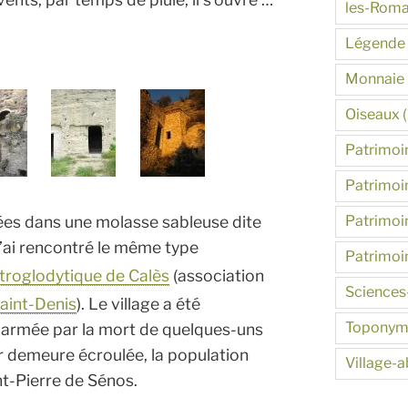
les-Roma
Légende
Monnaie
Oiseaux
(
Patrimoin
Patrimoin
Patrimoin
sées dans une molasse sableuse dite
 J’ai rencontré le même type
Patrimoi
 troglodytique de Calès
(association
Sciences
aint-Denis
). Le village a été
Toponym
Alarmée par la mort de quelques-uns
 demeure écroulée, la population
Village-
nt-Pierre de Sénos.