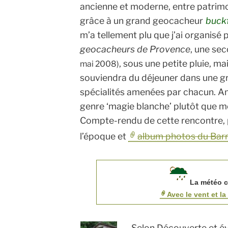
ancienne et moderne, entre patrimo
grâce à un grand geocacheur
buck
m’a tellement plu que j’ai organisé
geocacheurs de Provence
, une se
, sous une petite pluie, ma
mai 2008)
souviendra du déjeuner dans une gro
spécialités amenées par chacun. Am
genre ‘magie blanche’ plutôt que m
Compte-rendu de cette rencontre,
l’époque et
album photos du Barry
La météo ce
Avec le vent et l
Selon
Découverte et évo