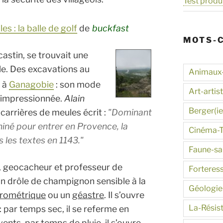
Test produ
 : la balle de golf
de
buckfast
MOTS-
castin, se trouvait une
ile. Des excavations au
Animaux
e à
Ganagobie
: son mode
Art-artis
 impressionnée.
Alain
Berger(ie
 carrières de meules écrit :
Dominant
hiné pour entrer en Provence, la
Cinéma-
s les textes en 1143
.
Faune-s
, geocacheur et professeur de
Forteres
 un drôle de champignon sensible à la
Géologie
grométrique
ou un
géastre
. Il s’ouvre
La-Résis
: par temps sec, il se referme en
vents, par temps de pluie, il s’ouvre …