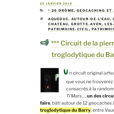
PUBLIÉ
25 JANVIER 2010
LE
CATÉGORIES
* 26 DRÔME
,
GEOCACHING ET 
ÉTIQUETTES
AQUEDUC
,
AUTOUR-DE-L'EAU
,
CHATEAU
,
GROTTE-AVEN
,
LES
PATRIMOINE-CIVIL
,
PATRIMOI
*** Circuit de la pie
troglodytique du Ba
U
n circuit original
(effe
que vous ne trouverez p
consacrés à la randon
Ti’Mars…
,
un des circui
faire
, bâti autour de 12 geocaches 
troglodytique du Barry
, entre Vau