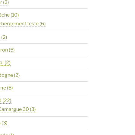
er
(2)
èche
(10)
ébergement testé
(6)
e
(2)
yron
(5)
al
(2)
rdogne
(2)
ôme
(5)
d
(22)
 Camargue 30
(3)
s
(3)