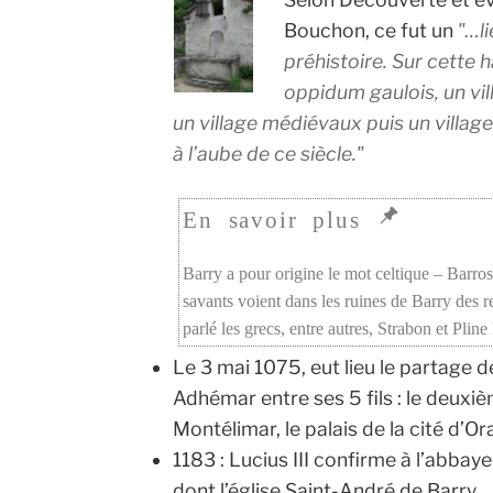
Bouchon
, ce fut un
…li
préhistoire. Sur cette h
oppidum gaulois, un vil
un village médiévaux puis un villa
à l’aube de ce siècle.
Barry a pour origine le mot celtique – Barros
savants voient dans les ruines de Barry des re
parlé les grecs, entre autres, Strabon et Plin
Le 3 mai 1075, eut lieu le partage 
Adhémar entre ses 5 fils : le deuxièm
Montélimar, le palais de la cité d’Or
1183 : Lucius III confirme à l’abbay
dont l’église Saint-André de Barry