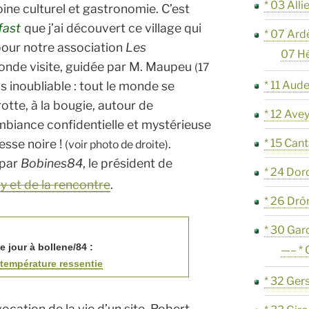
* 03 Alli
ine culturel et gastronomie. C’est
fast
que j’ai découvert ce village qui
* 07 Ard
 pour notre association
Les
07 H
conde visite, guidée par M. Maupeu
(17
is inoubliable : tout le monde se
* 11 Aud
tte, à la bougie, autour de
* 12 Ave
biance confidentielle et mystérieuse
esse noire !
.
* 15 Cant
(voir photo de droite)
 par
Bobines84
, le président de
* 24 Do
 et de la rencontre
.
* 26 Dr
* 30 Gar
 jour à bollene/84 :
—– *
a température ressentie
* 32 Ger
cation de la vie d’un site
,
Robert