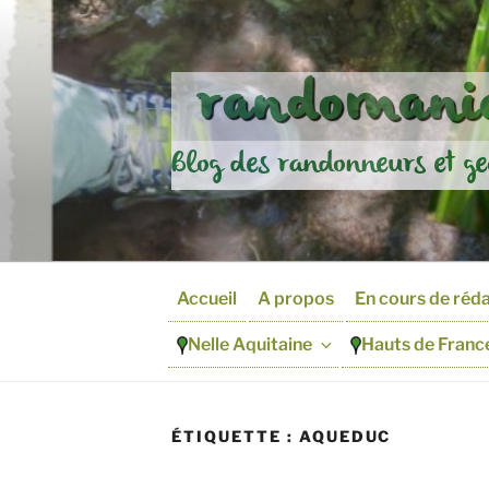
Aller
au
contenu
randomania
principal
Blog des randonneurs et ge
Accueil
A propos
En cours de réd
Nelle Aquitaine
Hauts de Franc
ÉTIQUETTE :
AQUEDUC