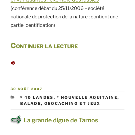
(conférence débat du 25/11/2006 – société
nationale de protection de la nature ; contient une
partie identification)
de
Continuer la lecture
« Le
marais
d’Orx »
PUBLIÉ
30 AOÛT 2007
LE
CATÉGORIES
* 40 LANDES
,
* NOUVELLE AQUITAINE
,
BALADE
,
GEOCACHING ET JEUX
La grande digue de Tarnos