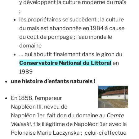
y développent la culture moderne du maïs
;
les propriétaires se succèdent ; la culture
du maïs est abandonnée en 1984 à cause
du coût de pompage ; l’eau inonde le
domaine
… qui aboutit finalement dans le giron du
Conservatoire National du Littoral
en
1989
une histoire d’enfants naturels !
En 1858, l’empereur
Napoléon III, neveu de
Napoléon 1er, fait don du domaine au
Comte
Waleski
, fils illégitime de Napoléon 1er avec la
Polonaise Marie
Laczynska ; celui-ci effectue