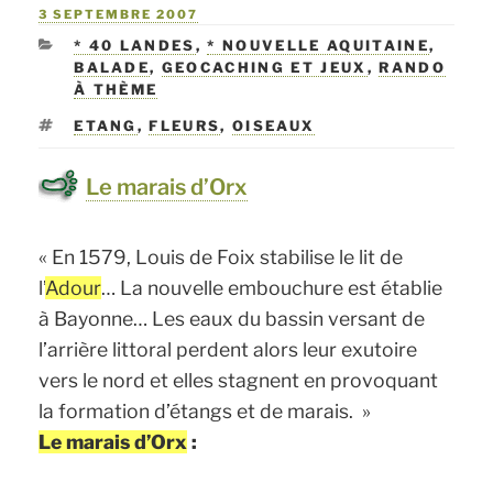
PUBLIÉ
3 SEPTEMBRE 2007
LE
CATÉGORIES
* 40 LANDES
,
* NOUVELLE AQUITAINE
,
BALADE
,
GEOCACHING ET JEUX
,
RANDO
À THÈME
ÉTIQUETTES
ETANG
,
FLEURS
,
OISEAUX
Le marais d’Orx
« En 1579, Louis de Foix stabilise le lit de
l’
Adour
… La nouvelle embouchure est établie
à Bayonne… Les eaux du bassin versant de
l’arrière littoral perdent alors leur exutoire
vers le nord et elles stagnent en provoquant
la formation d’étangs et de marais. »
Le marais d’Orx
: