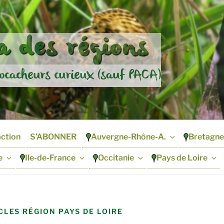
 des régions
ocacheurs curieux (sauf PACA)
action
S’ABONNER
Auvergne-Rhône-A.
Bretagne
e
Ile-de-France
Occitanie
Pays de Loire
CLES RÉGION PAYS DE LOIRE