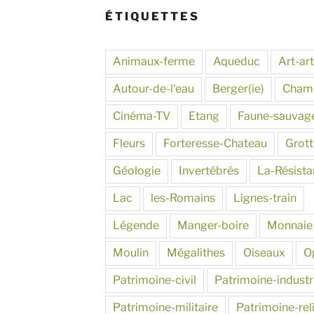
ÉTIQUETTES
Animaux-ferme
Aqueduc
Art-art
Autour-de-l'eau
Berger(ie)
Cham
Cinéma-TV
Etang
Faune-sauvag
Fleurs
Forteresse-Chateau
Grot
Géologie
Invertébrés
La-Résist
Lac
les-Romains
Lignes-train
Légende
Manger-boire
Monnaie
Moulin
Mégalithes
Oiseaux
O
Patrimoine-civil
Patrimoine-industr
Patrimoine-militaire
Patrimoine-rel