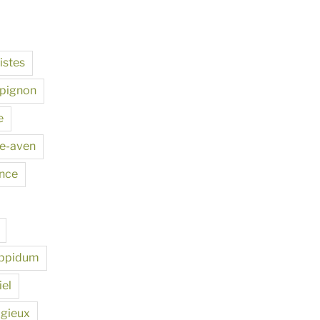
istes
pignon
e
te-aven
ance
ppidum
iel
igieux