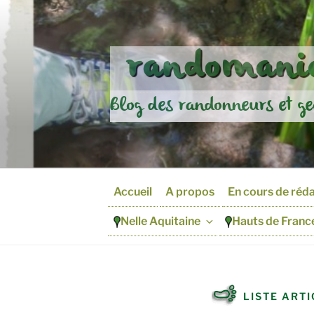
Aller
au
contenu
randomania
principal
Blog des randonneurs et ge
Accueil
A propos
En cours de réd
Nelle Aquitaine
Hauts de Franc
LISTE ARTI