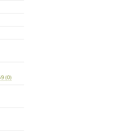
69
(0)