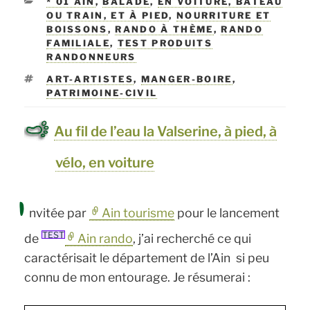
CATÉGORIES
* 01 AIN
,
BALADE
,
EN VOITURE, BATEAU
OU TRAIN, ET À PIED
,
NOURRITURE ET
BOISSONS
,
RANDO À THÈME
,
RANDO
FAMILIALE
,
TEST PRODUITS
RANDONNEURS
ÉTIQUETTES
ART-ARTISTES
,
MANGER-BOIRE
,
PATRIMOINE-CIVIL
Au fil de l’eau la Valserine, à pied, à
vélo, en voiture
I
nvitée par
Ain tourisme
pour le lancement
TEST
de
Ain rando
, j’ai recherché ce qui
caractérisait le département de l’Ain si peu
connu de mon entourage. Je résumerai :