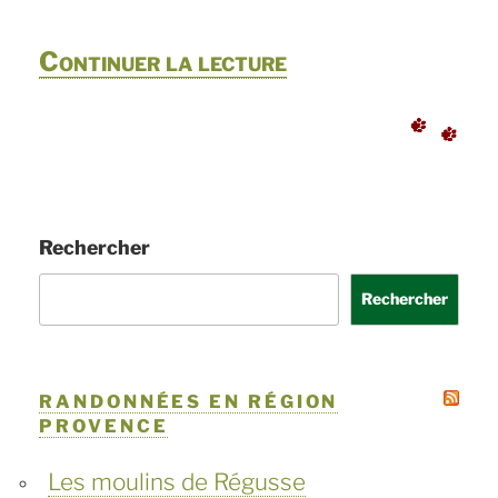
de
Continuer la lecture
« Au
fil
de
l’eau
Rechercher
la
Rechercher
Valserine,
à
pied,
RANDONNÉES EN RÉGION
PROVENCE
à
vélo,
Les moulins de Régusse