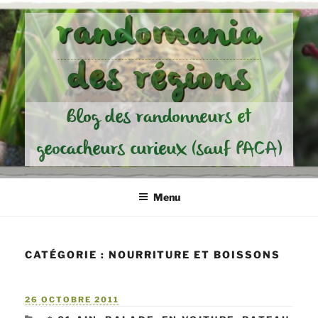
Aller
randomania
au
contenu
des régions
principal
Blog des randonneurs et
geocacheurs curieux (sauf PACA)
Menu
CATÉGORIE :
NOURRITURE ET BOISSONS
PUBLIÉ
26 OCTOBRE 2011
LE