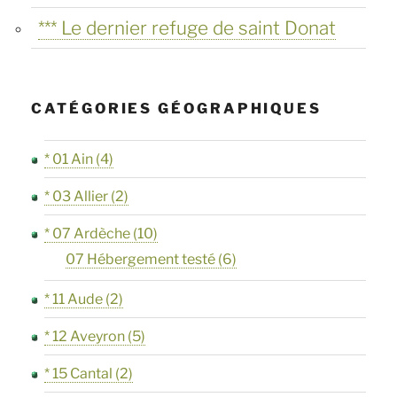
en
*** Le dernier refuge de saint Donat
voiture »
CATÉGORIES GÉOGRAPHIQUES
* 01 Ain
(4)
* 03 Allier
(2)
* 07 Ardèche
(10)
07 Hébergement testé
(6)
* 11 Aude
(2)
* 12 Aveyron
(5)
* 15 Cantal
(2)