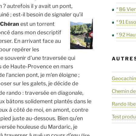
 ? autrefois il y avait un pont,
* 86 Vie
iné ; est-il besoin de signaler qu’il
* 91 Ess
e
Chéran
est un torrent
noncé dans mon descriptif
* 92 Hau
erser. En arrivant face au
 pour repérer les
 le souvenir d’une traversée qui
AUTRE
pes de Haute-Provence en mars
 l’ancien pont, je m’en éloigne ;
Geocaching
ser sur les galets, je décide de
Chemin de
de rando :
traversée en diagonale,
eux bâtons solidement plantés dans le
Rando libe
 deux à côté de moi, en amont, contre
Test produ
e pied juste au-dessous. Bien qu’en
aversée houleuse du Mardaric, je
 à traverser à gué un cours d’eau
(lire