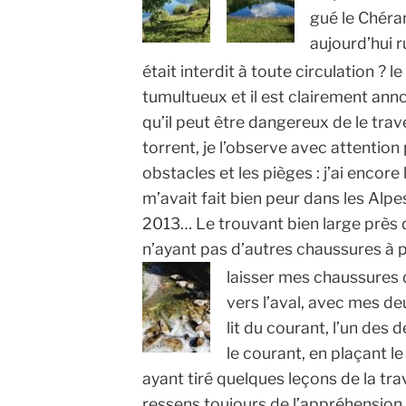
gué le Chéran
aujourd’hui ru
était interdit à toute circulation ?
l
tumultueux et il est clairement an
qu’il peut être dangereux de le trav
torrent, je l’observe avec attention
obstacles et les pièges : j’ai encore
m’avait fait bien peur dans les Al
2013… Le trouvant bien large près de
n’ayant pas d’autres chaussures à po
laisser mes chaussures 
vers l’aval, avec mes d
lit du courant, l’un des
le courant, en plaçant l
ayant tiré quelques leçons de la tr
ressens toujours de l’appréhension