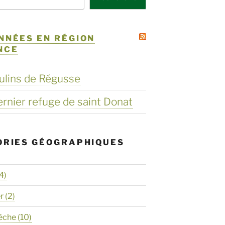
NNÉES EN RÉGION
NCE
ulins de Régusse
dernier refuge de saint Donat
ORIES GÉOGRAPHIQUES
4)
er
(2)
èche
(10)