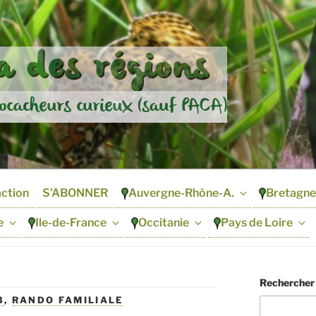
 des régions
ocacheurs curieux (sauf PACA)
action
S’ABONNER
Auvergne-Rhône-A.
Bretagne
e
Ile-de-France
Occitanie
Pays de Loire
Rechercher
3
,
RANDO FAMILIALE