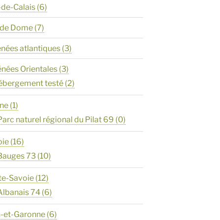
-de-Calais
(6)
y de Dome
(7)
énées atlantiques
(3)
énées Orientales
(3)
ébergement testé
(2)
ône
(1)
Parc naturel régional du Pilat 69
(0)
oie
(16)
Bauges 73
(10)
te-Savoie
(12)
Albanais 74
(6)
n-et-Garonne
(6)