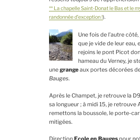
** La chapelle Saint-Donat le Bas et le 
randonnée d’exception !
).
Une fois de l’autre côté
que je vide de leur eau,
rejoins le pont Picot don
hameau du Verney, je st
une
grange
aux portes décorées de 
Bauges
.
Après le Champet, je retrouve la D9
sa longueur ; à midi 15, je retrouve 
remettons la boussole, le porte-car
mitigées.
Direction
Ecole en Bauges
pour not