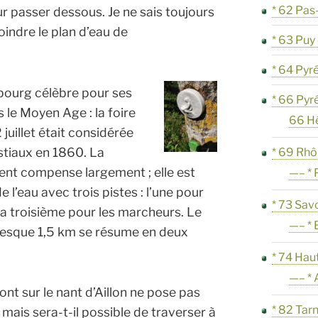
* 62 Pas
 passer dessous. Je ne sais toujours
oindre le plan d’eau de
* 63 Pu
* 64 Pyr
bourg célèbre pour ses
* 66 Pyr
 le Moyen Age : la foire
66 H
 juillet était considérée
tiaux en 1860. La
* 69 Rh
ent compense largement ; elle est
—– * 
l’eau avec trois pistes : l’une pour
* 73 Sav
, la troisième pour les marcheurs. Le
—– * 
resque 1,5 km se résume en deux
* 74 Hau
—– * 
nt sur le nant d’Aillon ne pose pas
* 82 Tar
mais sera-t-il possible de traverser à