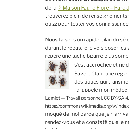
de la
Maison Faune Flore – Parc 
trouverez plein de renseignements 
quizz pour tester vos connaissances
Nous faisons un rapide bilan du séjo
durant le repas, je le vois poser les 
repéré une tâche bizarre plus sombr
s’est accrochée et ne d
Savoie étant une région
des tiques qui transme
j’ai appelé mon médec
Lamiot — Travail personnel, CC BY-SA 4.
https://commons.wikimedia.org/w/inde
moqué de moi parce que je n’arrivai
rendez-vous et a constaté qu’elle n