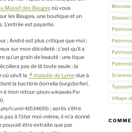
Monnaie
du Massif des Bauges
où vous
sur les Bauges, une boutique et un
Oiseaux
(
. L’entrée est payante.
Patrimoin
ur ; André est plus critique que moi ;
Patrimoin
yeux sur mon décolleté : c’est qu’il a
Patrimoin
e qu’un grain de beauté : une tique
Patrimoi
écollera pas de là toute seule ;
la
 où sévit la
maladie de Lyme
due à
Sciences
ttent la bactérie
borrelia burgdorferi
,
Toponym
in à mon retour
(photo wikipedia Par
Village-
0,
; après s’être
x.php?curid=41534655)
s pas à l’ôter moi-même, il m’a donné
COMME
e pouvait être extraite que par