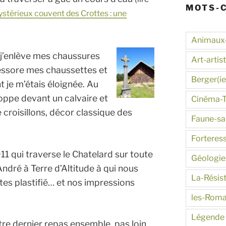
MOTS-
mystérieux couvent des Crottes : une
Animaux
, j’enlève mes chaussures
Art-artis
 essore mes chaussettes et
Berger(ie
t je m’étais éloignée. Au
oppe devant un calvaire et
Cinéma-
croisillons, décor classique des
Faune-s
Forteres
11 qui traverse le Chatelard sur toute
Géologie
André à Terre d’Altitude à qui nous
La-Résis
tes plastifié… et nos impressions
les-Roma
Légende
re dernier repas ensemble, pas loin