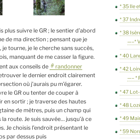
* 35 Ile e
* 37 Indr
 plus suivre le GR ; le sentier d’abord
* 38 Isèr
gne de ma direction ; pensant que je
—–* V
, je tourne, je le cherche sans succès,
* 40 Lan
ois, manquant de me casser la figure.
nt aux conseils de
randonner
* 42 Loir
retrouver le dernier endroit clairement
—– * 
ersection où j’aurais pu m’égarer.
* 47 Lot
ivre le GR ou tenter de couper à
en sortir ; je traverse des hautes
* 48 Loz
taine de mètres, puis un champ qui
* 49 Mai
 la route. Je suis sauvée… jusqu’à ce
. Je choisis l’endroit présentant le
* 59 Nor
os par dessus puis