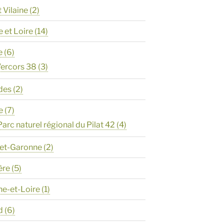
t Vilaine
(2)
e et Loire
(14)
e
(6)
ercors 38
(3)
des
(2)
e
(7)
Parc naturel régional du Pilat 42
(4)
-et-Garonne
(2)
ère
(5)
ne-et-Loire
(1)
d
(6)