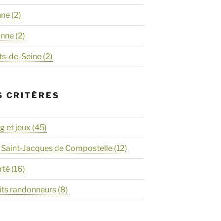
nne
(2)
onne
(2)
ts-de-Seine
(2)
S CRITÈRES
 et jeux
(45)
 Saint-Jacques de Compostelle
(12)
rté
(16)
its randonneurs
(8)