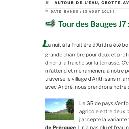
ÉTIQUETTES
AUTOUR-DE-L'EAU
,
GROTTE-A
DATE_RANDO :
13 AOÛT 2013 |
Tour des Bauges J7 :
L
a nuit à la Fruitière d’Arith a été 
grande chambre pour deux et profité
dîner à la fraîche sur la terrasse. C’
m’attend et me ramènera à notre po
traverse le village d’Arith sans m’ar
avec André, nous prendrons notre d
Le GR de pays s’enfo
agricole entre deux p
j’accepte la variante
de Prérouge
. Il n’a pas plu et l’ea