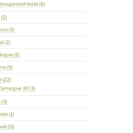
ébergement testé
(6)
e
(2)
yron
(5)
al
(2)
rdogne
(2)
ôme
(5)
d
(22)
 Camargue 30
(3)
s
(3)
onde
(1)
ault
(11)