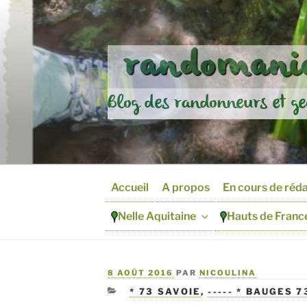
Aller
au
contenu
randomania
principal
Blog des randonneurs et ge
Accueil
A propos
En cours de réd
Nelle Aquitaine
Hauts de Franc
PUBLIÉ
8 AOÛT 2016
PAR
NICOULINA
LE
CATÉGORIES
* 73 SAVOIE
,
----- * BAUGES 7