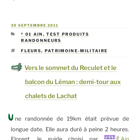
Les
pertes
PUBLIÉ
30 SEPTEMBRE 2011
de
LE
CATÉGORIES
* 01 AIN
,
TEST PRODUITS
la
RANDONNEURS
Valserine »
ÉTIQUETTES
FLEURS
,
PATRIMOINE-MILITAIRE
Vers le sommet du Reculet et le
balcon du Léman : demi-tour aux
chalets de Lachat
U
ne randonnée de 19km était prévue de
longue date. Elle aura duré à peine 2 heures.
TEST
Florent, le guide choisi par
Ain