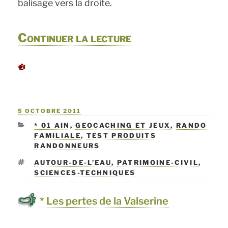
balisage vers la droite.
de
Continuer la lecture
« **
Boucle
tout
PUBLIÉ
5 OCTOBRE 2011
en
LE
CATÉGORIES
* 01 AIN
,
GEOCACHING ET JEUX
,
RANDO
contrastes
FAMILIALE
,
TEST PRODUITS
RANDONNEURS
pour
ÉTIQUETTES
AUTOUR-DE-L'EAU
,
PATRIMOINE-CIVIL
,
découvrir
SCIENCES-TECHNIQUES
le
* Les pertes de la Valserine
Coiron