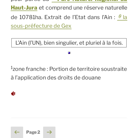
Haut-Jura
et comprend une réserve naturelle
de 10781ha. Extrait de l’Etat dans l’Ain :
la
sous-préfecture de Gex
L’Ain (l’UN), bien singulier, et pluriel à la fois.
1
zone franche : Portion de territoire soustraite
à l’application des droits de douane
Pagination
Page
Page
Page
2