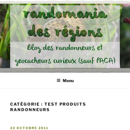
Aller
randomania
au
contenu
des régions
principal
Blog des randonneurs et
geocacheurs curieux (sauf PACA)
Menu
CATÉGORIE :
TEST PRODUITS
RANDONNEURS
PUBLIÉ
22 OCTOBRE 2011