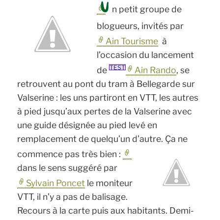
à
U
n petit groupe de
partir
blogueurs, invités par
de
Ain Tourisme
à
l’occasion du lancement
Saint-
TEST
de
Ain Rando
, se
Pons »
retrouvent au pont du tram à Bellegarde sur
Valserine : les uns partiront en VTT, les autres
à pied jusqu’aux pertes de la Valserine avec
une guide désignée au pied levé en
remplacement de quelqu’un d’autre. Ça ne
commence pas très bien :
dans le sens suggéré par
Sylvain Poncet
le moniteur
VTT, il n’y a pas de balisage.
Recours à la carte puis aux habitants. Demi-