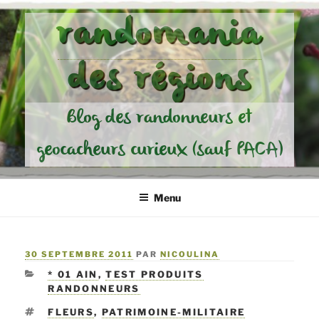
Aller
randomania
au
contenu
des régions
principal
Blog des randonneurs et
geocacheurs curieux (sauf PACA)
Menu
PUBLIÉ
30 SEPTEMBRE 2011
PAR
NICOULINA
LE
CATÉGORIES
* 01 AIN
,
TEST PRODUITS
RANDONNEURS
ÉTIQUETTES
FLEURS
,
PATRIMOINE-MILITAIRE