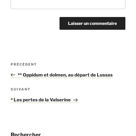
Navigation
PRÉCÉDENT
Article
de
précédent
** Oppidum et dolmen, au départ de Lussas
l’article
SUIVANT
Article
suivant
* Les pertes de la Valserine
Rechercher