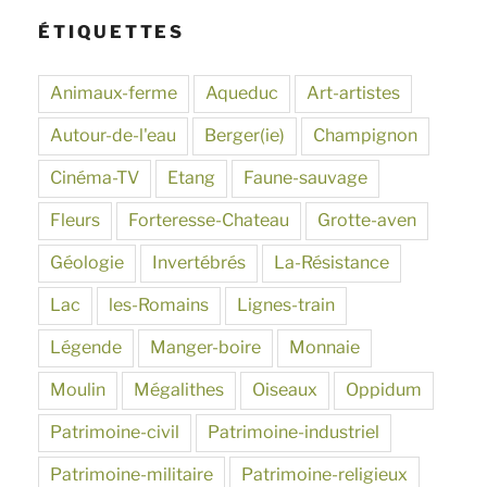
ÉTIQUETTES
Animaux-ferme
Aqueduc
Art-artistes
Autour-de-l'eau
Berger(ie)
Champignon
Cinéma-TV
Etang
Faune-sauvage
Fleurs
Forteresse-Chateau
Grotte-aven
Géologie
Invertébrés
La-Résistance
Lac
les-Romains
Lignes-train
Légende
Manger-boire
Monnaie
Moulin
Mégalithes
Oiseaux
Oppidum
Patrimoine-civil
Patrimoine-industriel
Patrimoine-militaire
Patrimoine-religieux