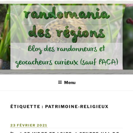
Aller
randomania
au
contenu
des régions
principal
Blog des randonneurs et
geocacheurs curieux (sauf PACA)
Menu
ÉTIQUETTE :
PATRIMOINE-RELIGIEUX
PUBLIÉ
23 FÉVRIER 2021
LE