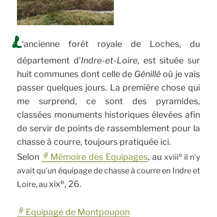
L
‘ancienne forêt royale de Loches, du
département d’
Indre-et-Loire
, est située sur
huit communes dont celle de
Génillé
où je vais
passer quelques jours. La première chose qui
me surprend, ce sont des pyramides,
classées monuments historiques élevées afin
de servir de points de rassemblement pour la
chasse à courre, toujours pratiquée ici.
e
Selon
Mémoire des Equipages
, au
xviii
il n’y
avait qu’un équipage de chasse à courre en Indre et
e
xix
, 26.
Loire, au
Equipage de Montpoupon