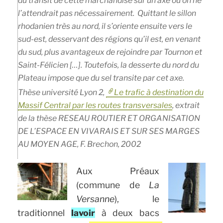
du transit de cette marchandise sur un axe où on ne
l’attendrait pas nécessairement.
Quittant le sillon
rhodanien très au nord, il s’oriente ensuite vers le
sud-est, desservant des régions qu’il est, en venant
du sud, plus avantageux de rejoindre par Tournon et
Saint-Félicien […]. Toutefois, la desserte du nord du
Plateau impose que du sel transite par cet axe.
Thèse université Lyon 2,
Le trafic à destination du
Massif Central par les routes transversales
, extrait
de la thèse RESEAU ROUTIER ET ORGANISATION
DE L’ESPACE EN VIVARAIS ET SUR SES MARGES
AU MOYEN AGE, F. Brechon, 2002
Aux Préaux
(commune de
La
Versanne
), le
traditionnel
lavoir
à deux bacs