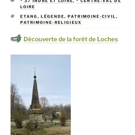
CATÉGORIES
* 37 INDRE ET LOIRE
,
* CENTRE-VAL DE
LOIRE
ÉTIQUETTES
ETANG
,
LÉGENDE
,
PATRIMOINE-CIVIL
,
PATRIMOINE-RELIGIEUX
Découverte de la forêt de Loches