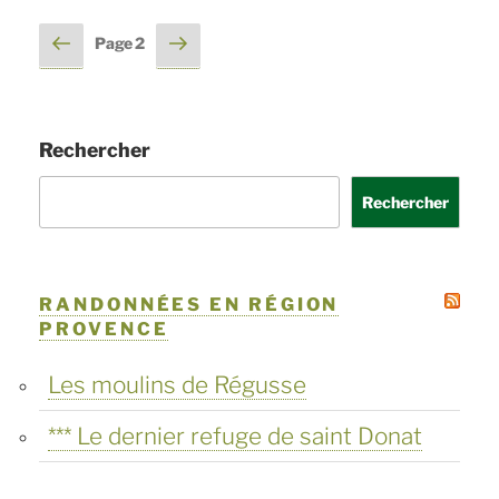
trois
Pagination
Page
Page
Page
2
évêques »
précédente
suivante
des
publications
Rechercher
Rechercher
RANDONNÉES EN RÉGION
PROVENCE
Les moulins de Régusse
*** Le dernier refuge de saint Donat