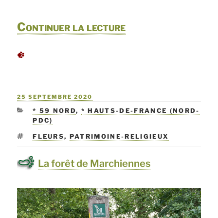
de
Continuer la lecture
« Découverte
de
la
PUBLIÉ
25 SEPTEMBRE 2020
forêt
LE
CATÉGORIES
* 59 NORD
,
* HAUTS-DE-FRANCE (NORD-
de
PDC)
Loches »
ÉTIQUETTES
FLEURS
,
PATRIMOINE-RELIGIEUX
La forêt de Marchiennes