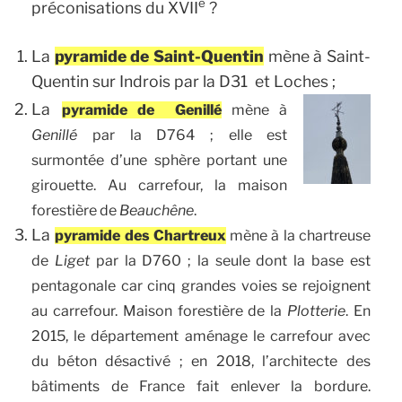
e
préconisations du XVII
?
La
pyramide de Saint-Quentin
mène à Saint-
Quentin sur Indrois par la D31 et Loches ;
La
pyramide de Genillé
mène à
Genillé
par la D764 ; elle est
surmontée d’une sphère portant une
girouette. Au carrefour, la maison
forestière de
Beauchêne
.
La
pyramide des Chartreux
mène à la chartreuse
de
Liget
par la D760 ; la seule dont la base est
pentagonale car cinq grandes voies se rejoignent
au carrefour. Maison forestière de la
Plotterie
. En
2015, le département aménage le carrefour avec
du béton désactivé ; en 2018, l’architecte des
bâtiments de France fait enlever la bordure.