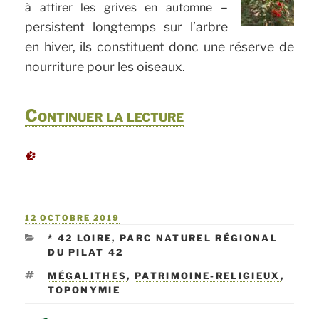
–
à attirer les grives en automne
persistent longtemps sur l’arbre
en hiver, ils constituent donc une réserve de
nourriture pour les oiseaux.
de
Continuer la lecture
« La
forêt
de
PUBLIÉ
12 OCTOBRE 2019
Marchiennes »
LE
CATÉGORIES
* 42 LOIRE
,
PARC NATUREL RÉGIONAL
DU PILAT 42
ÉTIQUETTES
MÉGALITHES
,
PATRIMOINE-RELIGIEUX
,
TOPONYMIE