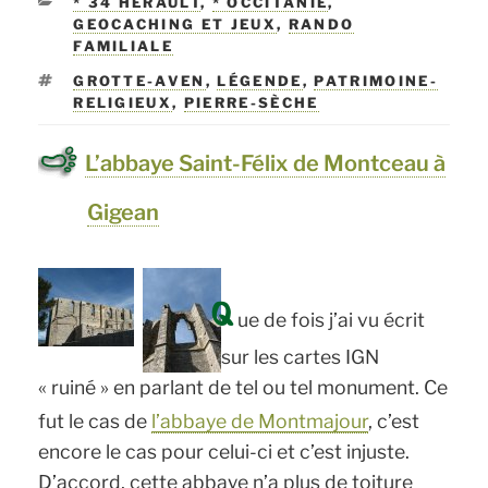
CATÉGORIES
* 34 HÉRAULT
,
* OCCITANIE
,
GEOCACHING ET JEUX
,
RANDO
FAMILIALE
ÉTIQUETTES
GROTTE-AVEN
,
LÉGENDE
,
PATRIMOINE-
RELIGIEUX
,
PIERRE-SÈCHE
L’abbaye Saint-Félix de Montceau à
Gigean
Q
ue de fois j’ai vu écrit
sur les cartes IGN
« ruiné » en parlant de tel ou tel monument. Ce
fut le cas de
l’abbaye de Montmajour
, c’est
encore le cas pour celui-ci et c’est injuste.
D’accord, cette abbaye n’a plus de toiture