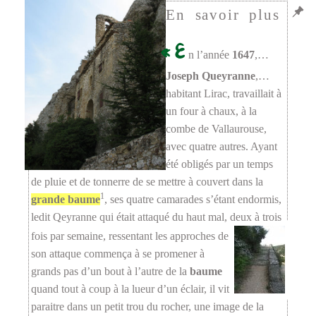
« E
n l’année
1647
,…
Joseph Queyranne
,…
habitant Lirac, travaillait à
un four à chaux, à la
combe de Vallaurouse,
avec quatre autres. Ayant
été obligés par un temps
de pluie et de tonnerre de se mettre à couvert dans la
1
grande baume
, ses quatre camarades s’étant endormis,
ledit Qeyranne qui était attaqué du haut mal, deux à trois
fois par semaine,
ressentant les approches de
son attaque commença à se promener à
grands pas d’un bout à l’autre de la
baume
quand tout à coup à la lueur d’un éclair, il vit
paraitre dans un petit trou du rocher, une image de la