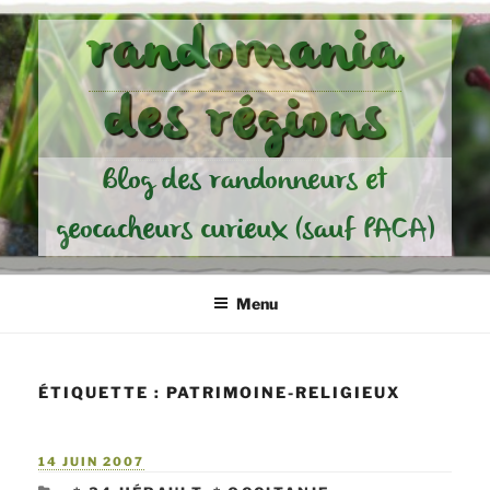
Aller
randomania
au
contenu
des régions
principal
Blog des randonneurs et
geocacheurs curieux (sauf PACA)
Menu
ÉTIQUETTE :
PATRIMOINE-RELIGIEUX
PUBLIÉ
14 JUIN 2007
LE