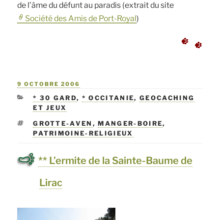
de l’âme du défunt au paradis (extrait du site
Société des Amis de Port-Royal
)
PUBLIÉ
9 OCTOBRE 2006
LE
CATÉGORIES
* 30 GARD
,
* OCCITANIE
,
GEOCACHING
ET JEUX
ÉTIQUETTES
GROTTE-AVEN
,
MANGER-BOIRE
,
PATRIMOINE-RELIGIEUX
** L’ermite de la Sainte-Baume de
Lirac