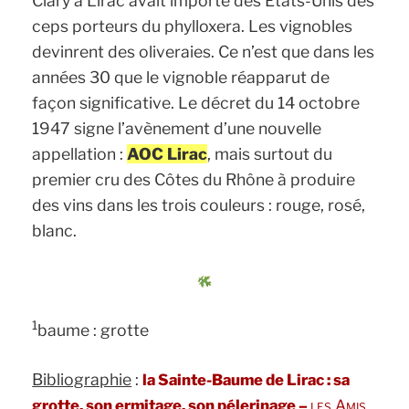
Clary à Lirac avait importé des Etats-Unis des
ceps porteurs du phylloxera. Les vignobles
devinrent des oliveraies. Ce n’est que dans les
années 30 que le vignoble réapparut de
façon significative. Le décret du 14 octobre
1947 signe l’avènement d’une nouvelle
appellation :
AOC Lirac
, mais surtout du
premier cru des Côtes du Rhône à produire
des vins dans les trois couleurs : rouge, rosé,
blanc.
1
baume : grotte
Bibliographie
:
la Sainte-Baume de Lirac : sa
grotte, son ermitage, son pélerinage –
les Amis