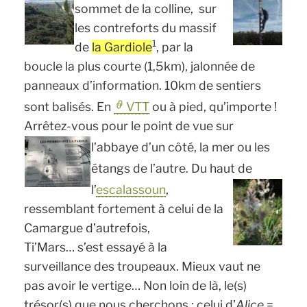
sommet de la colline, sur
les contreforts du massif
1
de
la Gardiole
, par la
boucle la plus courte (1,5km), jalonnée de
panneaux d’information. 10km de sentiers
sont balisés. En
VTT
ou à pied, qu’importe !
Arrêtez-vous pour le point de vue sur
l’abbaye d’un côté, la mer ou les
étangs de l’autre. Du haut de
l’
escalassoun
,
ressemblant fortement à celui de la
Camargue d’autrefois,
Ti’Mars… s’est essayé à la
surveillance des troupeaux. Mieux vaut ne
pas avoir le vertige… Non loin de là, le(s)
trésor(s) que nous cherchons : celui d’
Alice
=