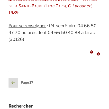
de la Sainte-Baume (Lirac Gard),
C. Lacour ed,
1989
Pour se renseigner
: tél. secrétaire 04 66 50
47 70 ou président 04 66 50 40 88 à Lirac
(30126)
Pagination
Page
Page
17
précédente
des
publications
Rechercher