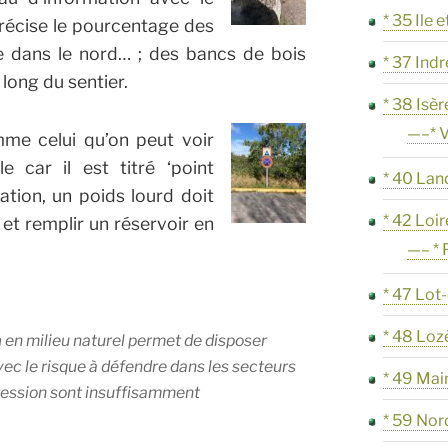
* 35 Ile e
écise le pourcentage des
e dans le nord… ; des bancs de bois
* 37 Indr
 long du sentier.
* 38 Isèr
—–* V
mme celui qu’on peut voir
e car il est titré ‘point
* 40 Lan
ration, un poids lourd doit
* 42 Loir
 et remplir un réservoir en
—– * 
* 47 Lot
* 48 Loz
n
en milieu naturel permet de disposer
ec le risque à défendre dans les secteurs
* 49 Mai
ression sont insuffisamment
* 59 Nor