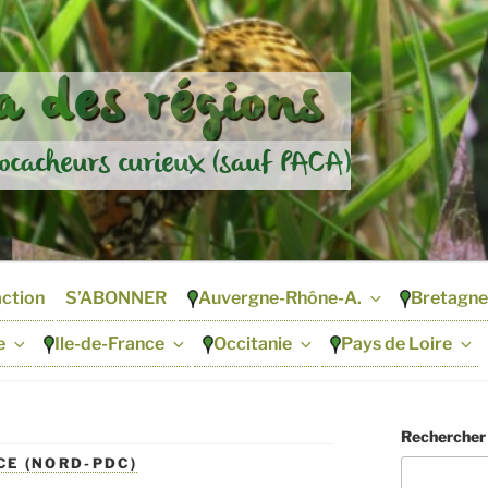
 des régions
ocacheurs curieux (sauf PACA)
action
S’ABONNER
Auvergne-Rhône-A.
Bretagne
e
Ile-de-France
Occitanie
Pays de Loire
Rechercher
CE (NORD-PDC)