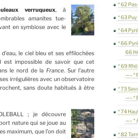
* 62 Pas
ouleaux verruqueux
, à
* 63 Pu
ombrables amanites tue-
vant en symbiose avec le
* 64 Pyr
* 66 Pyr
66 H
d’eau, le ciel bleu et ses effilochées
l est impossible de savoir que cet
* 69 Rh
ans le nord de la
France
. Sur l’autre
—– * 
sses irrégulières avec un observatoire
ochent, sans doute habitués à être
* 73 Sav
—– * 
* 74 Hau
OLEBALL ; je découvre
—– * 
port nature qui se joue au
es maximum, que l’on doit
* 82 Tar