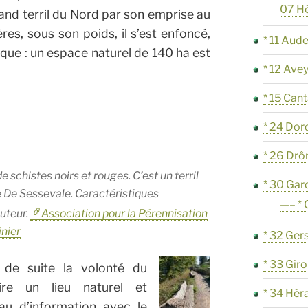
07 H
rand terril du Nord par son emprise au
ères, sous son poids, il s’est enfoncé,
* 11 Aud
ique : un espace naturel de 140 ha est
* 12 Ave
* 15 Cant
* 24 Do
* 26 Dr
de schistes noirs et rouges. C’est un terril
* 30 Gar
e
De Sessevale
. Caractéristiques
—– *
uteur.
Association pour la Pérennisation
inier
* 32 Ger
* 33 Gir
 de suite la volonté du
ire un lieu naturel et
* 34 Hér
au d’information avec le