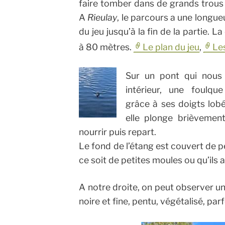
faire tomber dans de grands trou
A
Rieulay
, le parcours a une longu
du jeu jusqu’à la fin de la partie. L
à 80 mètres.
Le plan du jeu
,
Les
Sur un pont qui nous 
intérieur, une foulqu
grâce à ses doigts lobés,
elle plonge brièvemen
nourrir puis repart.
Le fond de l’étang est couvert de pe
ce soit de petites moules ou qu’ils a
A notre droite, on peut observer une
noire et fine, pentu, végétalisé, pa