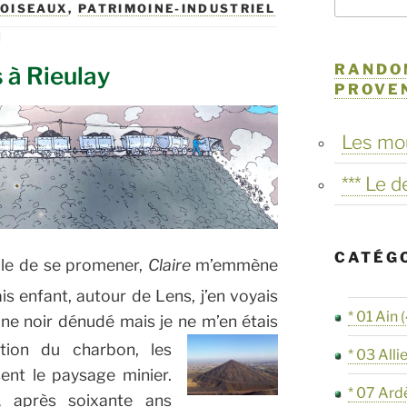
,
OISEAUX
,
PATRIMOINE-INDUSTRIEL
|
RANDO
s à Rieulay
PROVE
Les mo
*** Le 
CATÉG
ible de se promener,
Claire
m’emmène
ais enfant, autour de Lens, j’en voyais
* 01 Ain
(
ne noir dénudé mais je ne m’en étais
tion du charbon, les
* 03 Alli
sent le paysage minier.
* 07 Ard
après soixante ans
,