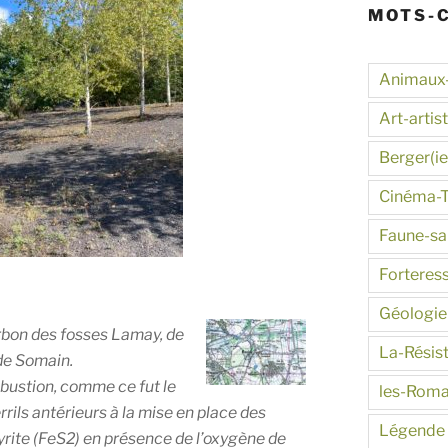
MOTS-
Animaux
Art-artis
Berger(ie
Cinéma-
Faune-s
Forteres
Géologie
harbon des fosses
Lamay
, de
La-Résis
de Somain
.
mbustion, comme ce fut le
les-Roma
errils antérieurs à la mise en place des
Légende
 pyrite (FeS2) en présence de l’oxygène de