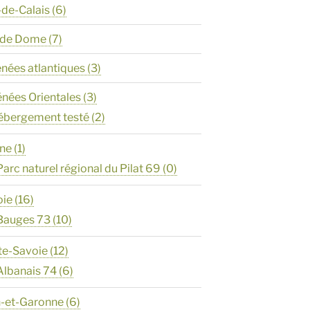
-de-Calais
(6)
y de Dome
(7)
énées atlantiques
(3)
énées Orientales
(3)
ébergement testé
(2)
ône
(1)
Parc naturel régional du Pilat 69
(0)
oie
(16)
Bauges 73
(10)
te-Savoie
(12)
Albanais 74
(6)
n-et-Garonne
(6)