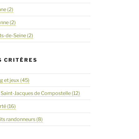
nne
(2)
onne
(2)
ts-de-Seine
(2)
S CRITÈRES
 et jeux
(45)
 Saint-Jacques de Compostelle
(12)
rté
(16)
its randonneurs
(8)