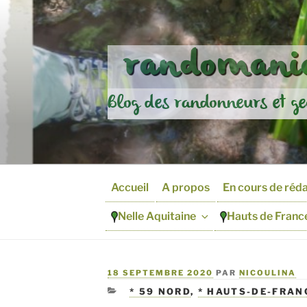
Aller
au
contenu
randomania
principal
Blog des randonneurs et ge
Accueil
A propos
En cours de réd
Nelle Aquitaine
Hauts de Franc
PUBLIÉ
18 SEPTEMBRE 2020
PAR
NICOULINA
LE
CATÉGORIES
* 59 NORD
,
* HAUTS-DE-FRAN