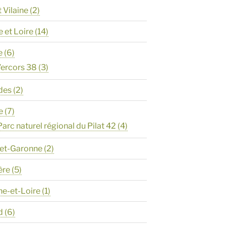
t Vilaine
(2)
e et Loire
(14)
e
(6)
ercors 38
(3)
des
(2)
e
(7)
Parc naturel régional du Pilat 42
(4)
-et-Garonne
(2)
ère
(5)
ne-et-Loire
(1)
d
(6)