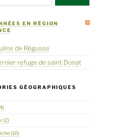
NNÉES EN RÉGION
NCE
ulins de Régusse
dernier refuge de saint Donat
ORIES GÉOGRAPHIQUES
4)
er
(2)
èche
(10)