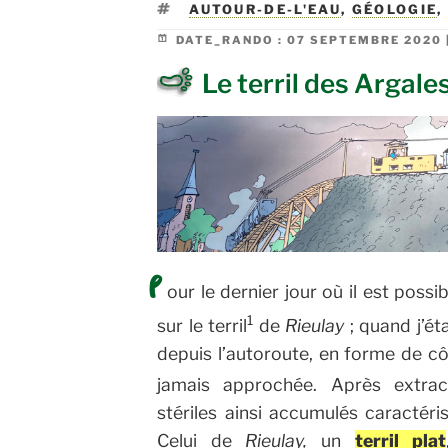
ÉTIQUETTES
AUTOUR-DE-L'EAU
,
GÉOLOGIE
DATE_RANDO :
07 SEPTEMBRE 2020 
Le terril des Argale
P
our le dernier jour où il est poss
1
sur le terril
de
Rieulay
; quand j’ét
depuis l’autoroute, en forme de cô
jamais approchée.
Après extrac
stériles ainsi accumulés caractéri
Celui de
Rieulay,
un
terril plat