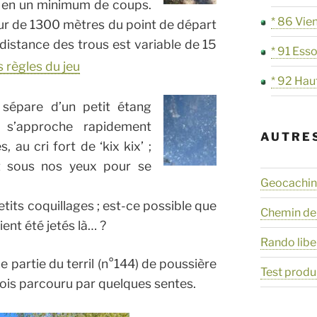
s en un minimum de coups.
* 86 Vie
eur de 1300 mètres du point de départ
a distance des trous est variable de 15
* 91 Ess
 règles du jeu
* 92 Hau
sépare d’un petit étang
e s’approche rapidement
AUTRE
 au cri fort de ‘kix kix’ ;
t sous nos yeux pour se
Geocaching
tits coquillages ; est-ce possible que
Chemin de
ient été jetés là… ?
Rando libe
 partie du terril (n°144) de poussière
Test produ
rfois parcouru par quelques sentes.