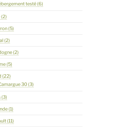
ébergement testé
(6)
e
(2)
yron
(5)
al
(2)
rdogne
(2)
ôme
(5)
d
(22)
 Camargue 30
(3)
s
(3)
onde
(1)
ault
(11)