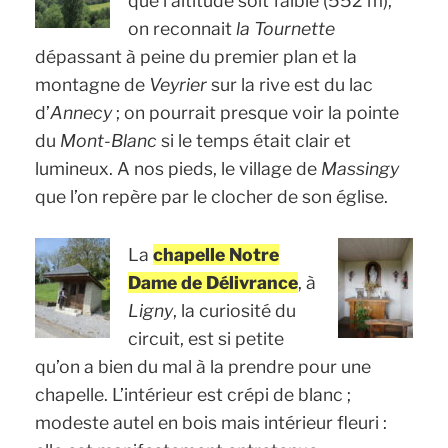
que l’altitude soit faible (552 m),
on reconnait
la Tournette
dépassant à peine du premier plan et la
montagne de
Veyrier
sur la rive est du lac
d’
Annecy
; on pourrait presque voir la pointe
du
Mont-Blanc
si le temps était clair et
lumineux. A nos pieds, le village de
Massingy
que l’on repère par le clocher de son église.
La
chapelle Notre
Dame de Délivrance
, à
Ligny
, la curiosité du
circuit, est si petite
qu’on a bien du mal à la prendre pour une
chapelle. L’intérieur est crépi de blanc ;
modeste autel en bois mais intérieur fleuri :