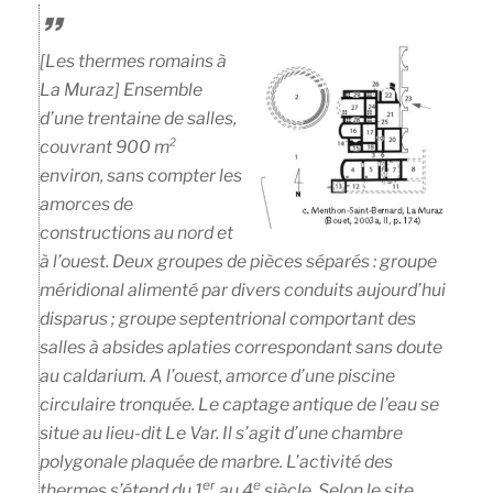
[Les thermes romains à
La Muraz
] Ensemble
d’une trentaine de salles,
couvrant 900 m²
environ, sans compter les
amorces de
constructions au nord et
à l’ouest. Deux groupes de pièces séparés : groupe
méridional alimenté par divers conduits aujourd’hui
disparus ; groupe septentrional comportant des
salles à absides aplaties correspondant sans doute
au caldarium. A l’ouest, amorce d’une piscine
circulaire tronquée. Le captage antique de l’eau se
situe au lieu-dit
Le Var
. Il s’agit d’une chambre
polygonale plaquée de marbre. L’activité des
er
e
thermes s’étend du 1
au 4
siècle. Selon le site