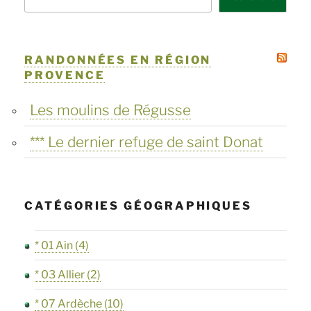
Saint-
Bernard
et
RANDONNÉES EN RÉGION
PROVENCE
Talloires »
Les moulins de Régusse
*** Le dernier refuge de saint Donat
CATÉGORIES GÉOGRAPHIQUES
* 01 Ain
(4)
* 03 Allier
(2)
* 07 Ardèche
(10)