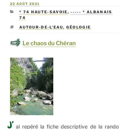
PUBLIÉ
22 AOÛT 2021
LE
CATÉGORIES
* 74 HAUTE-SAVOIE
,
----- * ALBANAIS
74
ÉTIQUETTES
AUTOUR-DE-L'EAU
,
GÉOLOGIE
Le chaos du Chéran
J’
ai repéré la fiche descriptive de la rando