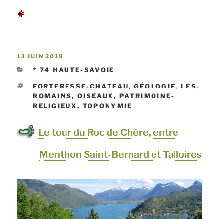
« La
chapelle
de
PUBLIÉ
13 JUIN 2019
Ligny »
LE
CATÉGORIES
* 74 HAUTE-SAVOIE
ÉTIQUETTES
FORTERESSE-CHATEAU
,
GÉOLOGIE
,
LES-
ROMAINS
,
OISEAUX
,
PATRIMOINE-
RELIGIEUX
,
TOPONYMIE
Le tour du Roc de Chère, entre
Menthon Saint-Bernard et Talloires