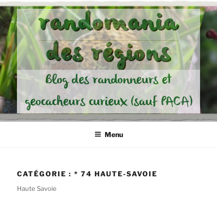
Aller
randomania
au
contenu
des régions
principal
Blog des randonneurs et
geocacheurs curieux (sauf PACA)
Menu
CATÉGORIE :
* 74 HAUTE-SAVOIE
Haute Savoie