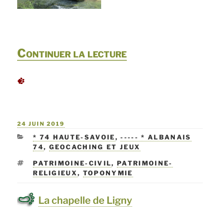
de
Continuer la lecture
« Le
chaos
du
PUBLIÉ
24 JUIN 2019
Chéran »
LE
CATÉGORIES
* 74 HAUTE-SAVOIE
,
----- * ALBANAIS
74
,
GEOCACHING ET JEUX
ÉTIQUETTES
PATRIMOINE-CIVIL
,
PATRIMOINE-
RELIGIEUX
,
TOPONYMIE
La chapelle de Ligny