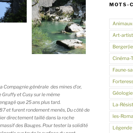
MOTS-
Animaux
Art-artis
Berger(ie
Cinéma-
Faune-s
Forteres
 la Compagnie générale des mines d’or,
Géologie
e Gruffy et Cusy sur le même
 engagé que 25 ans plus tard.
La-Résis
1887 et furent rondement menés, Du côté de
les-Roma
lier directement taillé dans la roche
massif des Bauges. Pour tester la solidité
Légende