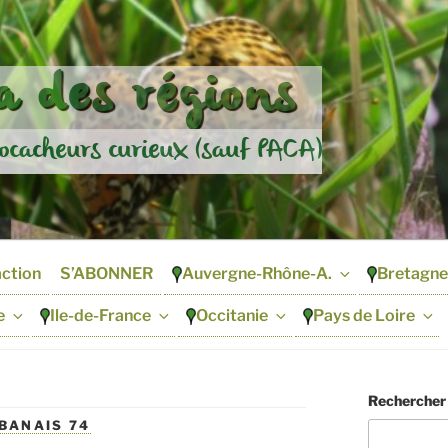
 des régions
ocacheurs curieux (sauf PACA)
action
S’ABONNER
Auvergne-Rhône-A.
Bretagne
e
Ile-de-France
Occitanie
Pays de Loire
Rechercher
ALBANAIS 74