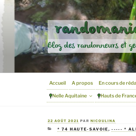
Aller
au
contenu
randomania
principal
Blog des randonneurs et ge
Accueil
A propos
En cours de réd
Nelle Aquitaine
Hauts de Franc
PUBLIÉ
22 AOÛT 2021
PAR
NICOULINA
LE
CATÉGORIES
* 74 HAUTE-SAVOIE
,
----- * 