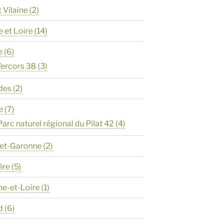
t Vilaine
(2)
e et Loire
(14)
e
(6)
ercors 38
(3)
des
(2)
e
(7)
Parc naturel régional du Pilat 42
(4)
-et-Garonne
(2)
ère
(5)
ne-et-Loire
(1)
d
(6)