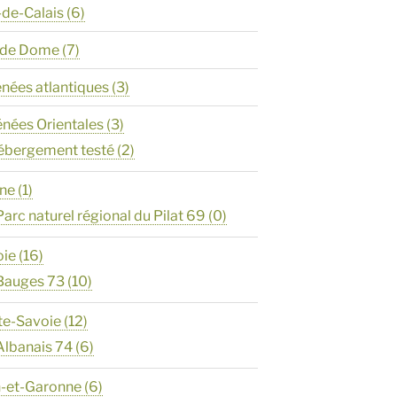
-de-Calais
(6)
y de Dome
(7)
énées atlantiques
(3)
énées Orientales
(3)
ébergement testé
(2)
ône
(1)
Parc naturel régional du Pilat 69
(0)
oie
(16)
Bauges 73
(10)
te-Savoie
(12)
Albanais 74
(6)
n-et-Garonne
(6)