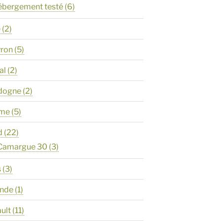
ébergement testé
(6)
e
(2)
yron
(5)
al
(2)
rdogne
(2)
ôme
(5)
d
(22)
 Camargue 30
(3)
s
(3)
onde
(1)
ault
(11)