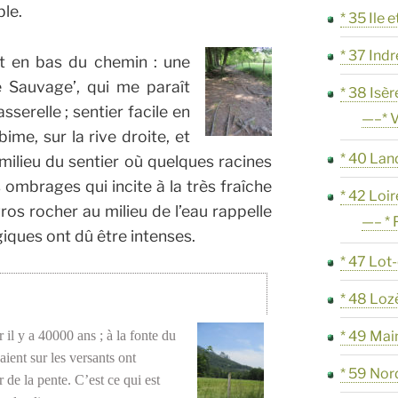
ble.
* 35 Ile e
* 37 Indr
t en bas du chemin : une
re Sauvage’, qui me paraît
* 38 Isèr
serelle ; sentier facile en
—–* V
ime, sur la rive droite, et
* 40 Lan
 milieu du sentier où quelques racines
ombrages qui incite à la très fraîche
* 42 Loir
s rocher au milieu de l’eau rappelle
—– * 
iques ont dû être intenses.
* 47 Lot
* 48 Loz
 il y a 40000 ans ; à la fonte du
* 49 Mai
aient sur les versants ont
* 59 Nor
r de la pente. C’est ce qui est