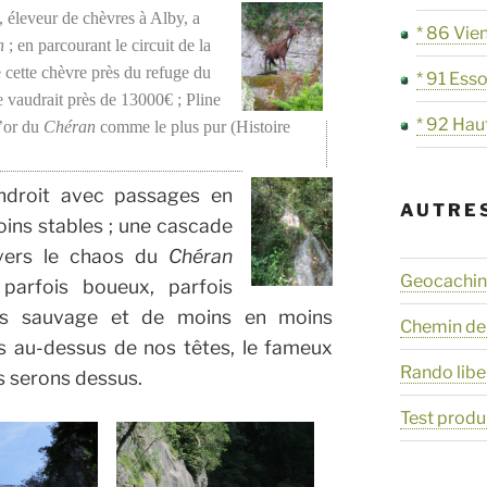
, éleveur de chèvres à Alby, a
* 86 Vie
n
; en parcourant le circuit de la
e cette chèvre près du refuge du
* 91 Ess
e vaudrait près de 13000€ ; Pline
* 92 Hau
l’or du
Chéran
comme le plus pur (Histoire
ndroit avec passages en
AUTRE
oins stables ; une cascade
vers le chaos du
Chéran
Geocaching
 parfois boueux, parfois
lus sauvage et de moins en moins
Chemin de
s au-dessus de nos têtes, le fameux
Rando libe
us serons dessus.
Test produ