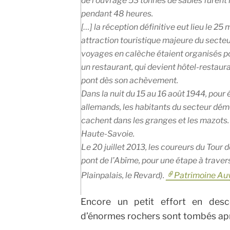
de l’ouvrage 53 tonnes de sables furent r
pendant 48 heures.
[…] la réception définitive eut lieu le 25
attraction touristique majeure du secteu
voyages en calèche étaient organisés pour
un restaurant, qui devient hôtel-restauran
pont dès son achèvement.
Dans la nuit du 15 au 16 août 1944, pour 
allemands, les habitants du secteur dém
cachent dans les granges et les mazots. I
Haute-Savoie.
Le 20 juillet 2013, les coureurs du Tour 
pont de l’Abîme, pour une étape à travers
Plainpalais, le Revard).
Patrimoine Au
Encore un petit effort en des
d’énormes rochers sont tombés aprè