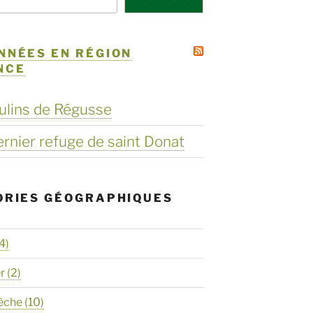
NNÉES EN RÉGION
NCE
ulins de Régusse
dernier refuge de saint Donat
ORIES GÉOGRAPHIQUES
4)
er
(2)
èche
(10)