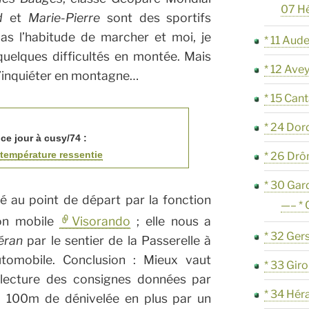
07 H
d
et
Marie-Pierre
sont des sportifs
as l’habitude de marcher et moi, je
* 11 Aud
uelques difficultés en montée. Mais
* 12 Ave
 s’inquiéter en montagne…
* 15 Cant
* 24 Do
ce jour à cusy/74 :
a température ressentie
* 26 Dr
* 30 Gar
lé au point de départ par la fonction
—– *
ion mobile
Visorando
; elle nous a
* 32 Ger
éran
par le sentier de la Passerelle à
utomobile. Conclusion : Mieux vaut
* 33 Gir
 lecture des consignes données par
* 34 Hér
a 100m de dénivelée en plus par un