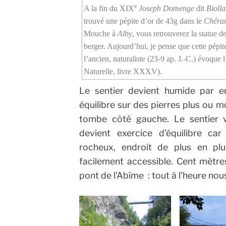
e
A la fin du XIX
Joseph Domenge
dit
Biolla
trouvé une pépite d’or de 43g dans le
Chéra
Mouche à
Alby
, vous retrouverez la statue d
berger. Aujourd’hui, je pense que cette pépit
l’ancien, naturaliste (23-9 ap. J.-C.) évoque 
Naturelle, livre XXXV).
Le sentier devient humide par e
équilibre sur des pierres plus ou m
tombe côté gauche. Le sentier 
devient exercice d’équilibre car
rocheux, endroit de plus en p
facilement accessible. Cent mètre
pont de l’Abîme : tout à l’heure no