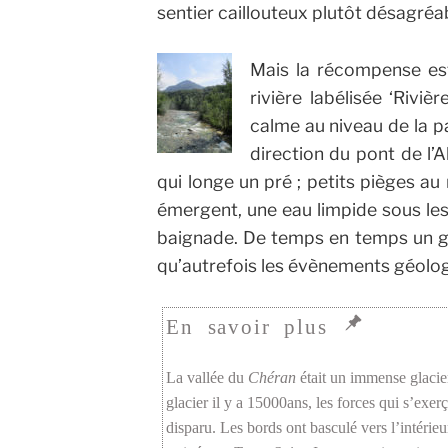
sentier caillouteux plutôt désagréa
Mais la récompense es
rivière labélisée ‘Riviè
calme au niveau de la pas
direction du pont de l’Ab
qui longe un pré ; petits pièges au
émergent, une eau limpide sous les 
baignade. De temps en temps un gro
qu’autrefois les évènements géolog
La vallée du
Chéran
était un immense glacier
glacier il y a 15000ans, les forces qui s’exerç
disparu. Les bords ont basculé vers l’intérieu