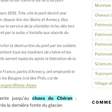
épartis sur toute la surface du pont
Monnaie
 mars 1891. Très vite le pont devint une
Oiseaux
(
r, depuis Aix-les-Bains et Annecy. Des
Patrimoin
 le service de la clientèle riche, dès lors
t par la suite, s’installe aux abords du
Patrimoin
Patrimoin
éviter la destruction du pont par les soldats
ontent tous les madriers de chêne et les
Patrimoi
ls seront replacés après la libération de la
Sciences
de France, partis d’Annecy, ont emprunté le
Toponym
 les Bauges (col des Prés, col de
Village-
vergne Rhône-Alpes
cente jusqu’au
chaos du
Chéran
;
COMME
s la dernière fonte du glacier.