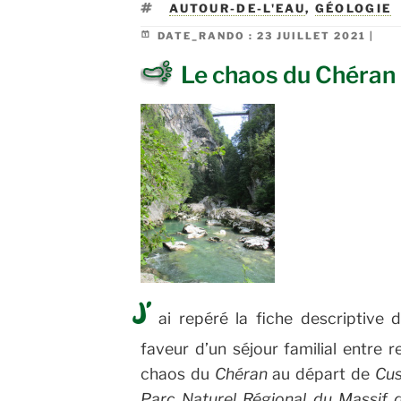
ÉTIQUETTES
AUTOUR-DE-L'EAU
,
GÉOLOGIE
DATE_RANDO :
23 JUILLET 2021 |
Le chaos du Chéran
J’
ai repéré la fiche descriptive
faveur d’un séjour familial entre re
chaos du
Chéran
au départ de
Cu
Parc Naturel Régional du Massif