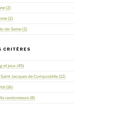
nne
(2)
onne
(2)
ts-de-Seine
(2)
S CRITÈRES
 et jeux
(45)
 Saint-Jacques de Compostelle
(12)
rté
(16)
its randonneurs
(8)