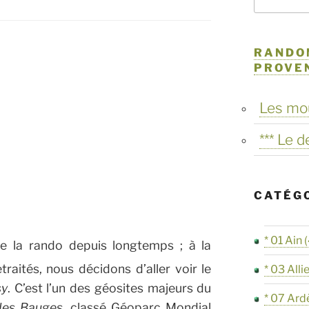
RANDO
PROVE
Les mo
*** Le 
CATÉG
* 01 Ain
(
 de la rando depuis longtemps ; à la
traités, nous décidons d’aller voir le
* 03 Alli
sy
. C’est l’un des géosites majeurs du
* 07 Ard
 des Bauges
, classé Géoparc Mondial