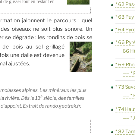
 de glisser tout en restant en
* 62 Pas
* 63 Pu
rmation jalonnent le parcours : quel
es oiseaux ne soit plus sonore. Un
* 64 Pyr
ier se dégrade : les rondins de bois se
* 66 Pyr
 de bois au sol grillagé
66 H
fois une dalle est devenue
mal ajustées.
* 69 Rh
—– * 
* 73 Sav
 molasses alpines. Les minéraux les plus
—– * 
è
 la rivière. Dès le 13
siècle, des familles
d’appoint. Extrait de rando.geotrek.fr.
* 74 Hau
—– * 
* 82 Tar