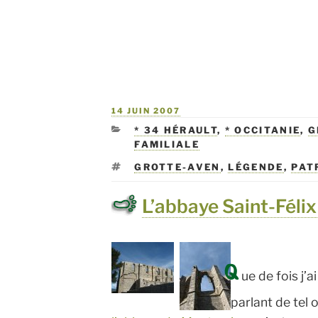
« Mine
class
plus
beau
villag
PUBLIÉ
14 JUIN 2007
LE
CATÉGORIES
* 34 HÉRAULT
,
* OCCITANIE
,
G
de
FAMILIALE
Franc
ÉTIQUETTES
GROTTE-AVEN
,
LÉGENDE
,
PAT
L’abbaye Saint-Féli
Q
ue de fois j’a
parlant de tel 