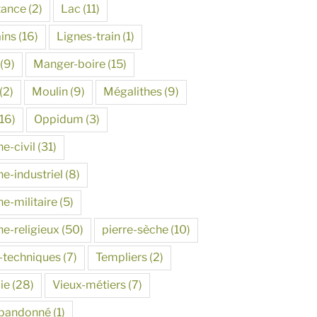
tance
(2)
Lac
(11)
ins
(16)
Lignes-train
(1)
(9)
Manger-boire
(15)
(2)
Moulin
(9)
Mégalithes
(9)
16)
Oppidum
(3)
e-civil
(31)
e-industriel
(8)
e-militaire
(5)
ne-religieux
(50)
pierre-sèche
(10)
-techniques
(7)
Templiers
(2)
ie
(28)
Vieux-métiers
(7)
abandonné
(1)