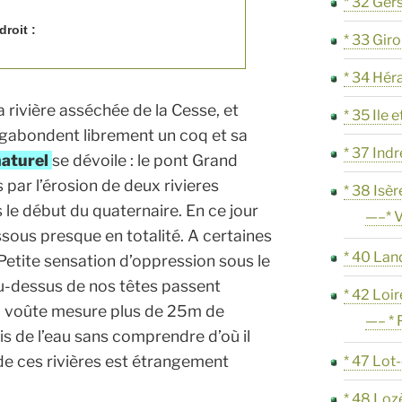
* 32 Ger
roit :
* 33 Gir
* 34 Hér
a rivière asséchée de la Cesse, et
* 35 Ile e
vagabondent librement un coq et sa
* 37 Indr
naturel
se dévoile : le pont Grand
par l’érosion de deux rivieres
* 38 Isèr
s le début du quaternaire. En ce jour
—–* V
ssous presque en totalité. A certaines
* 40 Lan
 Petite sensation d’oppression sous le
u-dessus de nos têtes passent
* 42 Loir
la voûte mesure plus de 25m de
—– * 
s de l’eau sans comprendre d’où il
de ces rivières est étrangement
* 47 Lot
* 48 Loz