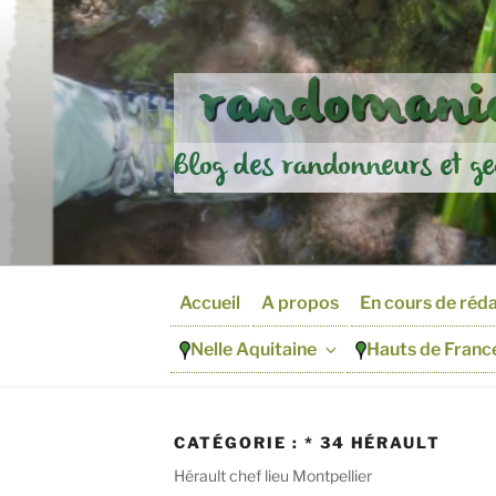
Aller
au
contenu
randomania
principal
Blog des randonneurs et ge
Accueil
A propos
En cours de réd
Nelle Aquitaine
Hauts de Franc
CATÉGORIE :
* 34 HÉRAULT
Hérault chef lieu Montpellier