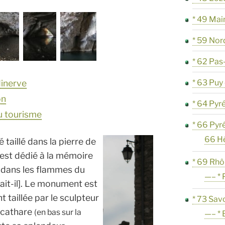
* 49 Mai
* 59 Nor
* 62 Pas
* 63 Pu
inerve
on
* 64 Pyr
du tourisme
* 66 Pyr
66 H
taillé dans la pierre de
 est dédié à la mémoire
* 69 Rh
 dans les flammes du
—– * 
arait-il]. Le monument est
 taillée par le sculpteur
* 73 Sav
 cathare
(en bas sur la
—– * 