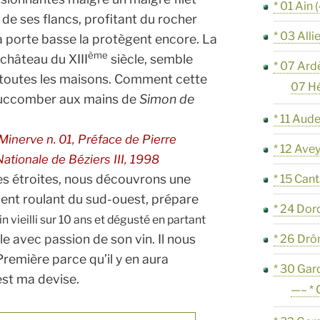
* 01 Ain
(
un de ses flancs, profitant du rocher
* 03 Alli
a porte basse la protègent encore. La
ème
 château du XIII
siècle, semble
* 07 Ard
 toutes les maisons. Comment cette
07 H
 succomber aux mains de
Simon de
* 11 Aud
Minerve n. 01, Préface de Pierre
* 12 Ave
ationale de Béziers III, 1998
lles étroites, nous découvrons une
* 15 Cant
cent roulant du sud-ouest, prépare
* 24 Do
n vieilli sur 10 ans et dégusté en partant
rle avec passion de son vin. Il nous
* 26 Dr
Première parce qu’il y en aura
* 30 Gar
 est ma devise.
—– *