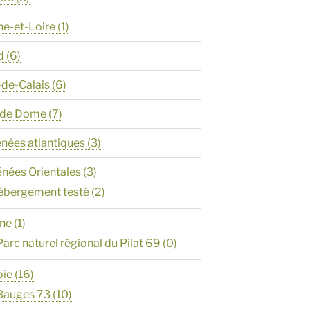
ne-et-Loire
(1)
d
(6)
-de-Calais
(6)
y de Dome
(7)
énées atlantiques
(3)
énées Orientales
(3)
ébergement testé
(2)
ône
(1)
Parc naturel régional du Pilat 69
(0)
oie
(16)
Bauges 73
(10)