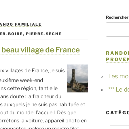
Rechercher
ANDO FAMILIALE
ER-BOIRE
,
PIERRE-SÈCHE
 beau village de France
RANDO
PROVE
x villages de France, je suis
Les mo
e deuxième week-end
s cette région, tant elle
*** Le 
ns doute : la fraicheur du
es auxquels je ne suis pas habituée et
bout du monde, l’accueil. Dès que
CATÉG
arrêtons la voiture, appareil photo en
sionnantes malgré un maigre filet