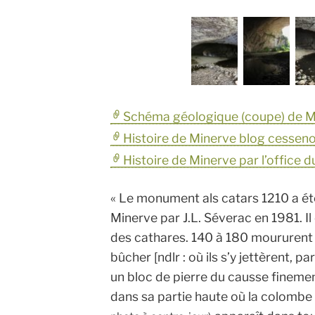
Schéma géologique (coupe) de M
Histoire de Minerve blog cessen
Histoire de Minerve par l’office 
« Le monument als catars 1210 a été 
Minerve par J.L. Séverac en 1981. Il
des cathares. 140 à 180 moururent
bûcher [ndlr : où ils s’y jettèrent, p
un bloc de pierre du causse finement
dans sa partie haute où la colombe