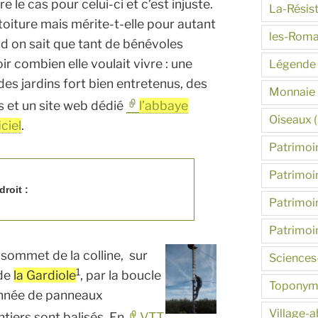
re le cas pour celui-ci et c’est injuste.
La-Résis
toiture mais mérite-t-elle pour autant
les-Roma
nd on sait que tant de bénévoles
oir combien elle voulait vivre : une
Légende
des jardins fort bien entretenus, des
Monnaie
 et un site web dédié
l’abbaye
Oiseaux
(
ciel
.
Patrimoin
Patrimoin
roit :
Patrimoin
Patrimoi
sommet de la colline, sur
Sciences
1
 de
la Gardiole
, par la boucle
Toponym
lonnée de panneaux
Village-
tiers sont balisés. En
VTT