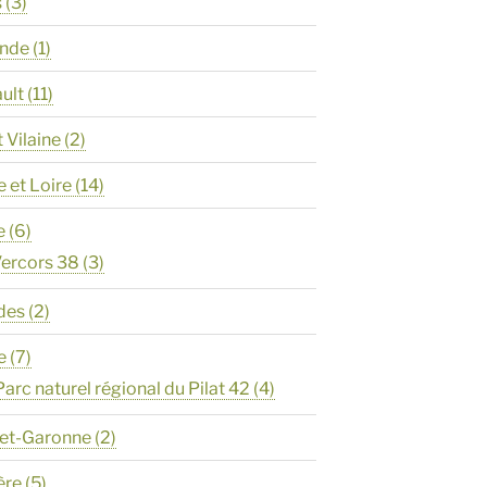
s
(3)
onde
(1)
ault
(11)
t Vilaine
(2)
e et Loire
(14)
e
(6)
ercors 38
(3)
des
(2)
e
(7)
Parc naturel régional du Pilat 42
(4)
-et-Garonne
(2)
ère
(5)