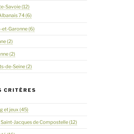
te-Savoie
(12)
Albanais 74
(6)
n-et-Garonne
(6)
nne
(2)
onne
(2)
ts-de-Seine
(2)
S CRITÈRES
 et jeux
(45)
 Saint-Jacques de Compostelle
(12)