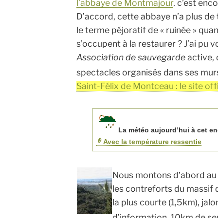
l’abbaye de Montmajour
, c’est enco
D’accord, cette abbaye n’a plus de 
le terme péjoratif de « ruinée » qua
s’occupent à la restaurer ? J’ai pu v
Association de sauvegarde
active, 
spectacles organisés dans ses murs
Saint-Félix de Montceau : le site offi
La météo aujourd’hui à cet end
Avec la température ressentie
Nous montons d’abord au 
les contreforts du massif
la plus courte (1,5km), ja
d’information. 10km de sen