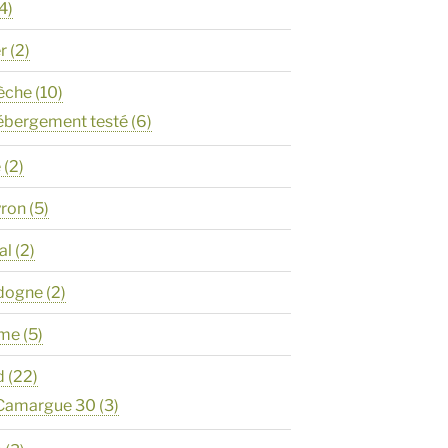
4)
er
(2)
èche
(10)
ébergement testé
(6)
e
(2)
yron
(5)
al
(2)
rdogne
(2)
ôme
(5)
d
(22)
 Camargue 30
(3)