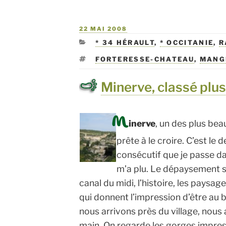
PUBLIÉ
22 MAI 2008
LE
CATÉGORIES
* 34 HÉRAULT
,
* OCCITANIE
,
R
ÉTIQUETTES
FORTERESSE-CHATEAU
,
MANG
Minerve, classé plus
M
inerve
, un des plus beau
prête à le croire. C’est l
consécutif que je passe dan
m’a plu. Le dépaysement sa
canal du midi, l’histoire, les paysag
qui donnent l’impression d’être au 
nous arrivons près du village, nous 
main. On regarde les gorges impres