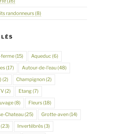
rté
(16)
its randonneurs
(8)
CLÉS
-ferme
(15)
Aqueduc
(6)
tes
(17)
Autour-de-l'eau
(48)
)
(2)
Champignon
(2)
TV
(2)
Etang
(7)
auvage
(8)
Fleurs
(18)
se-Chateau
(25)
Grotte-aven
(14)
(23)
Invertébrés
(3)