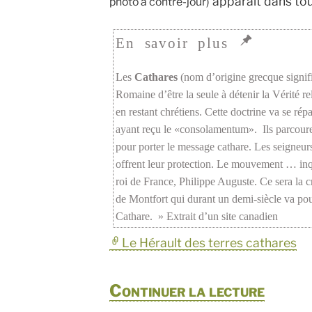
apparaît dans tou
photo à contre-jour)
Les
Cathares
(nom d’origine grecque signifi
Romaine d’être la seule à détenir la Vérité re
en restant chrétiens. Cette doctrine va se r
ayant reçu le «consolamentum». Ils parcouren
pour porter le message cathare. Les seigneurs
offrent leur protection. Le mouvement … inqu
roi de France, Philippe Auguste. Ce sera la 
de Montfort qui durant un demi-siècle va po
Cathare. » Extrait d’un
site canadien
Le Hérault des terres cathares
de
Continuer la lecture