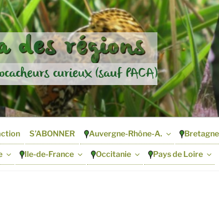
 des régions
ocacheurs curieux (sauf PACA)
action
S’ABONNER
Auvergne-Rhône-A.
Bretagne
e
Ile-de-France
Occitanie
Pays de Loire