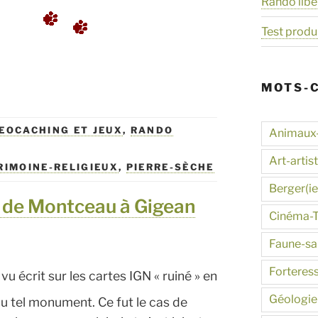
rve,
Rando libe
é
Test produ
MOTS-
e
EOCACHING ET JEUX
,
RANDO
Animaux
Art-artis
e »
RIMOINE-RELIGIEUX
,
PIERRE-SÈCHE
Berger(ie
x de Montceau à Gigean
Cinéma-
Faune-s
Forteres
i vu écrit sur les cartes IGN « ruiné » en
Géologie
ou tel monument. Ce fut le cas de