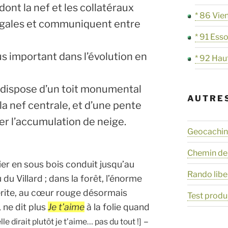
dont la nef et les collatéraux
* 86 Vie
 égales et communiquent entre
* 91 Ess
us important dans l’évolution en
* 92 Hau
le dispose d’un toit monumental
AUTRE
 la nef centrale, et d’une pente
 l’accumulation de neige.
Geocaching
Chemin de
ier en sous bois conduit jusqu’au
Rando libe
du Villard ; dans la forêt, l’énorme
ite, au cœur rouge désormais
Test produ
, ne dit plus
Je t’aime
à la folie quand
–
le dirait plutôt je t’aime… pas du tout !]