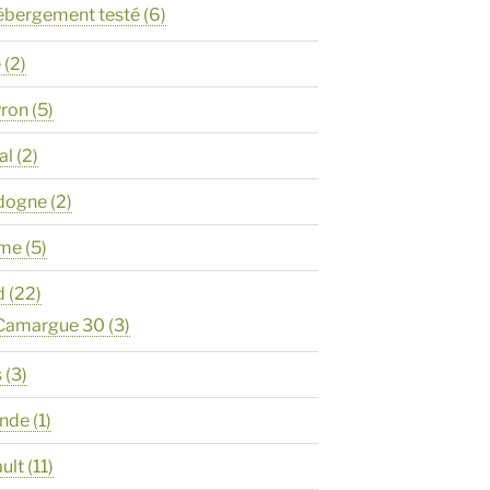
ébergement testé
(6)
e
(2)
yron
(5)
al
(2)
rdogne
(2)
ôme
(5)
d
(22)
 Camargue 30
(3)
s
(3)
onde
(1)
ault
(11)