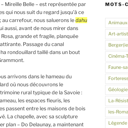
– Mireille Belle – est représentée par
MOTS-
s qui nous suit du regard jusqu’à ce
 au carrefour, nous saluerons le
dahu
Animaux
ui aussi, avant de nous mirer dans
Art-artis
 Rosa, grande et fragile, planquée
 attirante. Passage du canal
Berger(ie
ha rondouillard taillé dans un bout
Cinéma-
 Grammont.
Faune-s
us arrivons dans le hameau du
Forteres
llard où nous découvrons le
Géologie
trimoine rural typique de la Savoie :
hameau, les espaces fleuris, les
La-Résis
ites passent entre les maisons de bois
les-Roma
vé. La chapelle, avec sa sculpture
Légende
er plan – Do Delaunay, a maintenant