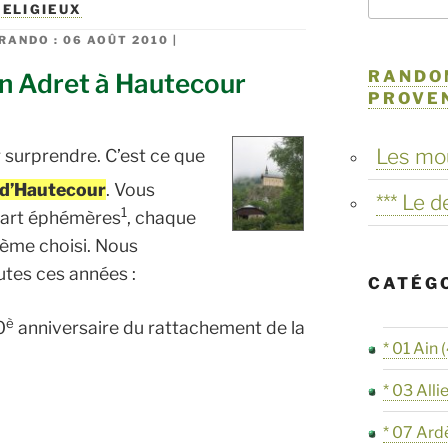
RELIGIEUX
RANDO :
06 AOÛT 2010 |
RANDO
 en Adret à Hautecour
PROVE
Les mo
er surprendre. C’est ce que
e d’Hautecour
. Vous
*** Le 
1
d’art éphémères
, chaque
hème choisi. Nous
tes ces années :
CATÉG
è
0
anniversaire du rattachement de la
* 01 Ain
(
* 03 Alli
* 07 Ard