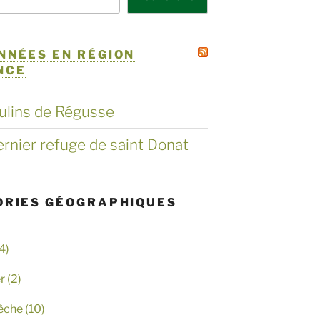
NNÉES EN RÉGION
NCE
ulins de Régusse
dernier refuge de saint Donat
ORIES GÉOGRAPHIQUES
4)
er
(2)
èche
(10)