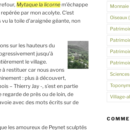
rrefour,
Mytaque la licorne
m’échappe
Monnaie
repérée par mon acolyte. C’est
Oiseaux
(
vu la toile d’araignée géante, non
Patrimoin
Patrimoin
ns sur les hauteurs du
Patrimoin
ogressivement jusqu’à
ièrement le village.
Patrimoi
à restituer car nous avons
Sciences
eminement : plus à découvert,
Toponym
ois – Thierry Jay -, s’est en partie
e regarde de près ou de loin, de
Village-
Savoie avec des mots écrits sur de
COMME
que les amoureux de Peynet sculptés