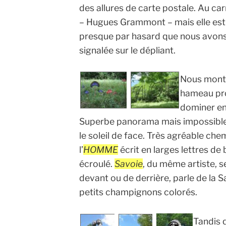
des allures de carte postale. Au ca
– Hugues Grammont – mais elle est 
presque par hasard que nous avons 
signalée sur le dépliant.
Nous monto
hameau pr
dominer ent
Superbe panorama mais impossible 
le soleil de face. Très agréable ch
l’
HOMME
écrit en larges lettres de b
écroulé.
Savoie
, du même artiste, s
devant ou de derrière, parle de la 
petits champignons colorés.
Tandis 