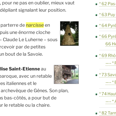
t, pour ne pas en oublier, mieux vaut
* 62 Pas
e dépliant signalant leur position.
* 63 Pu
 parterre de
narcisse
en
* 64 Pyr
 puis une énorme cloche
* 66 Pyr
– Claude Le Luherne – sous
66 H
rcevoir par de petites
un bout de la Savoie.
* 69 Rh
—– * 
lise Saint-Etienne
au
* 73 Sav
 baroque, avec un retable
—– * 
s italiennes et le
archevêque de Gênes. Son plan,
* 74 Hau
s bas-côtés, a pour but de
—– * 
r le retable ou la chaire.
* 82 Tar