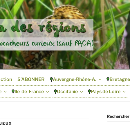
 des régions
ocacheurs curieux (sauf PACA)
action
S’ABONNER
Auvergne-Rhône-A.
Bretagne
e
Ile-de-France
Occitanie
Pays de Loire
Rechercher
 JEUX