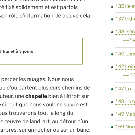
* 35 Ile e
 fixé solidement et est parfois
on rôle d’information. Je trouve cela
* 37 Indr
* 38 Isèr
—–* V
’hui et à 3 jours
* 40 Lan
* 42 Loir
—– * 
 à percer les nuages. Nous nous
au d’où partent plusieurs chemins de
* 47 Lot
uteur, une
chapelle
bien à l’étroit sur
* 48 Loz
e circuit que nous voulons suivre est
ous trouverons tout le long du
* 49 Mai
e œuvre de land-art, au détour d’un
* 59 Nor
 arbres, sur un rocher ou sur un banc,