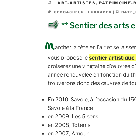
ÉTIQUETTES
ART-ARTISTES
,
PATRIMOINE-
GEOCACHEUR :
LUXRACER |
DATE_
** Sentier des arts
M
archer la tête en l’air et se laiss
vous propose le
sentier artistiqu
croiserez une vingtaine d’œuvres 
année renouvelée en fonction du t
trouverons donc des œuvres de tou
En 2010, Savoie, à l’occasion du 15
Savoie à la France
en 2009, Les 5 sens
en 2008, Totems
en 2007, Amour