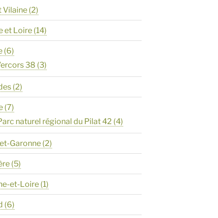
t Vilaine
(2)
e et Loire
(14)
e
(6)
ercors 38
(3)
des
(2)
e
(7)
Parc naturel régional du Pilat 42
(4)
-et-Garonne
(2)
ère
(5)
ne-et-Loire
(1)
d
(6)