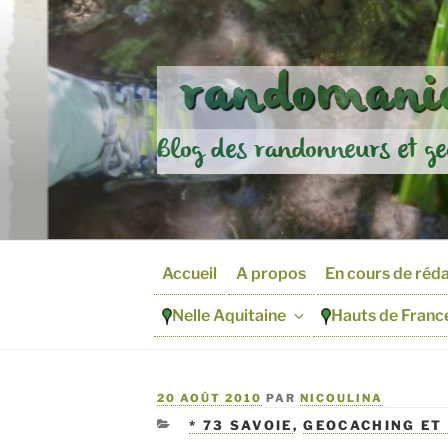
Aller
au
contenu
randomania
principal
Blog des randonneurs et ge
Accueil
A propos
En cours de réd
Nelle Aquitaine
Hauts de Franc
PUBLIÉ
20 AOÛT 2010
PAR
NICOULINA
LE
CATÉGORIES
* 73 SAVOIE
,
GEOCACHING ET