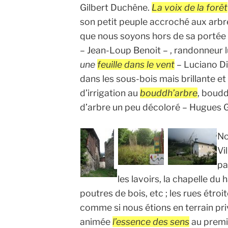
Gilbert Duchêne.
La voix de la forêt
son petit peuple accroché aux arbre
que nous soyons hors de sa portée ;
– Jean-Loup Benoit – , randonneur l
une
feuille dans le vent
– Luciano Di
dans les sous-bois mais brillante et
d’irrigation au
bouddh’arbre
, boudd
d’arbre un peu décoloré – Hugues
No
Vi
pa
les lavoirs, la chapelle du 
poutres de bois, etc ; les rues étro
comme si nous étions en terrain pri
animée
l’essence des sens
au premi