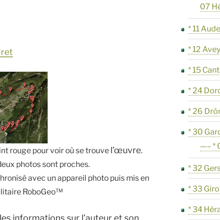
07 H
* 11 Aud
* 12 Ave
dret
* 15 Cant
* 24 Do
* 26 Dr
* 30 Gar
—– *
l’œuvre
int rouge pour voir où se trouve
.
i deux photos sont proches.
* 32 Ger
ronisé avec un appareil photo puis mis en
* 33 Gir
tilitaire RoboGeo™
* 34 Hér
 les informations sur l’auteur et son