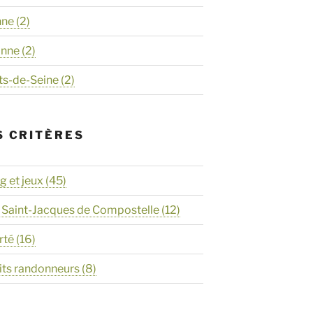
nne
(2)
onne
(2)
ts-de-Seine
(2)
S CRITÈRES
 et jeux
(45)
 Saint-Jacques de Compostelle
(12)
rté
(16)
its randonneurs
(8)