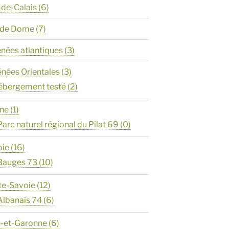
-de-Calais
(6)
y de Dome
(7)
énées atlantiques
(3)
énées Orientales
(3)
ébergement testé
(2)
ône
(1)
Parc naturel régional du Pilat 69
(0)
oie
(16)
Bauges 73
(10)
te-Savoie
(12)
Albanais 74
(6)
n-et-Garonne
(6)