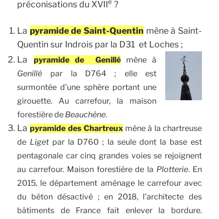
e
préconisations du XVII
?
La
pyramide de Saint-Quentin
mène à Saint-
Quentin sur Indrois par la D31 et Loches ;
La
pyramide de Genillé
mène à
Genillé
par la D764 ; elle est
surmontée d’une sphère portant une
girouette. Au carrefour, la maison
forestière de
Beauchêne
.
La
pyramide des Chartreux
mène à la chartreuse
de
Liget
par la D760 ; la seule dont la base est
pentagonale car cinq grandes voies se rejoignent
au carrefour. Maison forestière de la
Plotterie
. En
2015, le département aménage le carrefour avec
du béton désactivé ; en 2018, l’architecte des
bâtiments de France fait enlever la bordure.