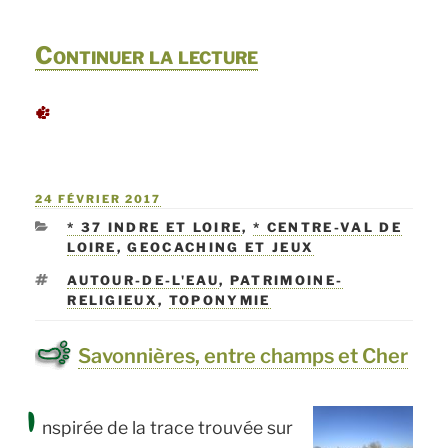
de
Continuer la lecture
« Découverte
de
la
PUBLIÉ
24 FÉVRIER 2017
forêt
LE
CATÉGORIES
* 37 INDRE ET LOIRE
,
* CENTRE-VAL DE
de
LOIRE
,
GEOCACHING ET JEUX
Loches »
ÉTIQUETTES
AUTOUR-DE-L'EAU
,
PATRIMOINE-
RELIGIEUX
,
TOPONYMIE
Savonnières, entre champs et Cher
I
nspirée de la trace trouvée sur