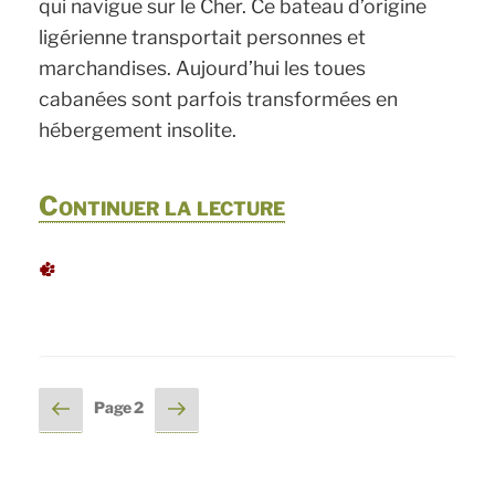
qui navigue sur le Cher. Ce bateau d’origine
ligérienne transportait personnes et
marchandises. Aujourd’hui les toues
cabanées sont parfois transformées en
hébergement insolite.
de
Continuer la lecture
« Azay
sur
Cher,
l’eau
Pagination
Page
Page
Page
2
au
précédente
suivante
des
fil
publications