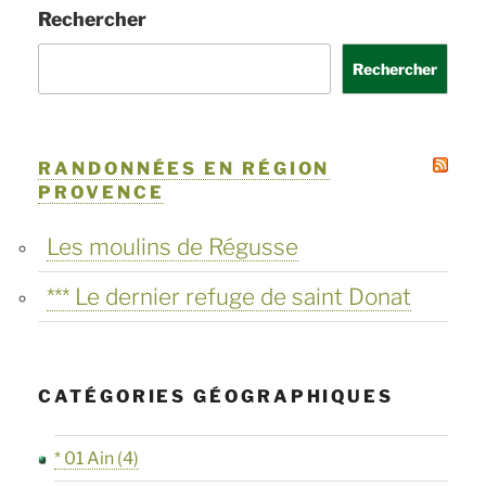
des
Rechercher
siècles
Rechercher
en
Val
de
RANDONNÉES EN RÉGION
PROVENCE
Cher »
Les moulins de Régusse
*** Le dernier refuge de saint Donat
CATÉGORIES GÉOGRAPHIQUES
* 01 Ain
(4)