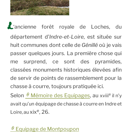
L
‘ancienne forêt royale de Loches, du
département d’
Indre-et-Loire
, est située sur
huit communes dont celle de
Génillé
où je vais
passer quelques jours. La première chose qui
me surprend, ce sont des pyramides,
classées monuments historiques élevées afin
de servir de points de rassemblement pour la
chasse à courre, toujours pratiquée ici.
e
Selon
Mémoire des Equipages
, au
xviii
il n’y
avait qu’un équipage de chasse à courre en Indre et
e
xix
, 26.
Loire, au
Equipage de Montpoupon