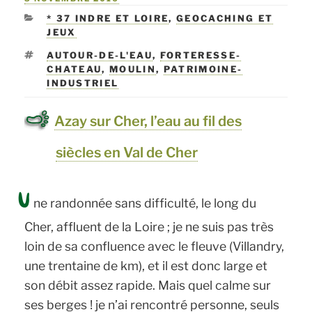
et
LE
CATÉGORIES
* 37 INDRE ET LOIRE
,
GEOCACHING ET
Cher »
JEUX
ÉTIQUETTES
AUTOUR-DE-L'EAU
,
FORTERESSE-
CHATEAU
,
MOULIN
,
PATRIMOINE-
INDUSTRIEL
Azay sur Cher, l’eau au fil des
siècles en Val de Cher
U
ne randonnée sans difficulté, le long du
Cher, affluent de la Loire ; je ne suis pas très
loin de sa confluence avec le fleuve (Villandry,
une trentaine de km), et il est donc large et
son débit assez rapide. Mais quel calme sur
ses berges ! je n’ai rencontré personne, seuls