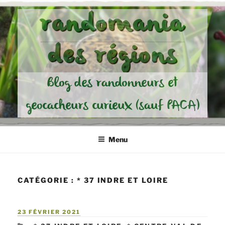
Aller
randomania
au
contenu
des régions
principal
Blog des randonneurs et
geocacheurs curieux (sauf PACA)
Menu
CATÉGORIE :
* 37 INDRE ET LOIRE
PUBLIÉ
23 FÉVRIER 2021
LE