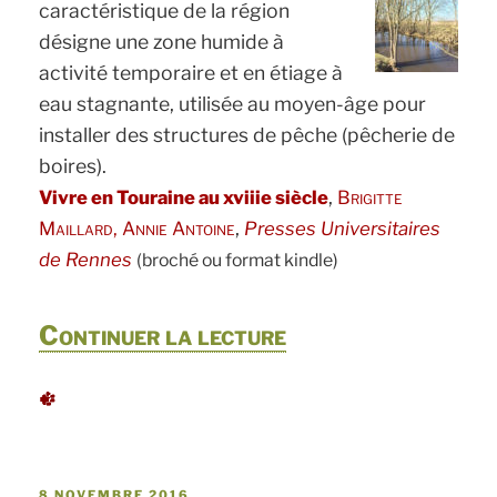
caractéristique de la région
désigne une zone humide à
activité temporaire et en étiage à
eau stagnante, utilisée au moyen-âge pour
installer des structures de pêche (pêcherie de
boires).
,
Vivre en Touraine au xviiie siècle
Brigitte
,
Maillard, Annie Antoine
Presses Universitaires
de Rennes
(broché ou format kindle)
de
Continuer la lecture
« Savonnières,
entre
champs
PUBLIÉ
8 NOVEMBRE 2016