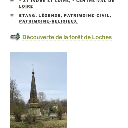
CATÉGORIES
* 37 INDRE ET LOIRE
,
* CENTRE-VAL DE
LOIRE
ÉTIQUETTES
ETANG
,
LÉGENDE
,
PATRIMOINE-CIVIL
,
PATRIMOINE-RELIGIEUX
Découverte de la forêt de Loches