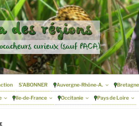
 des régions
ocacheurs curieux (sauf PACA)
action
S’ABONNER
Auvergne-Rhône-A.
Bretagne
e
Ile-de-France
Occitanie
Pays de Loire
E