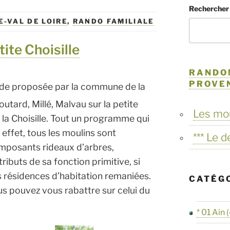
Rechercher
E-VAL DE LOIRE
,
RANDO FAMILIALE
tite Choisille
RANDO
PROVE
lade proposée par la commune de la
outard, Millé, Malvau sur la petite
Les mo
r la Choisille. Tout un programme qui
effet, tous les moulins sont
*** Le 
mposants rideaux d’arbres,
buts de sa fonction primitive, si
s résidences d’habitation remaniées.
CATÉG
vous pouvez vous rabattre sur celui du
* 01 Ain
(