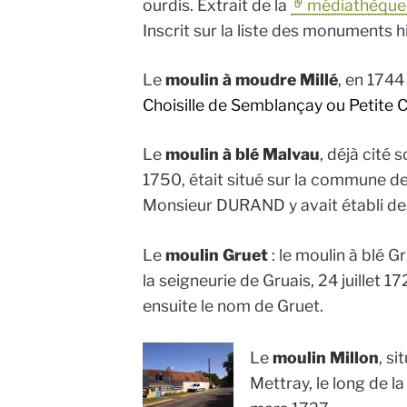
ourdis. Extrait de la
médiathèque d
Inscrit sur la liste des monuments h
Le
moulin à moudre Millé
, en 1744
Choisille de Semblançay ou Petite Ch
Le
moulin à blé Malvau
, déjà cité
1750, était situé sur la commune de 
Monsieur DURAND y avait établi des
Le
moulin Gruet
: le moulin à blé G
la seigneurie de Gruais, 24 juillet 1
ensuite le nom de Gruet.
Le
moulin Millon
, si
Mettray, le long de la