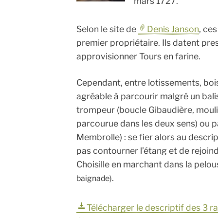
mars 1727.
Selon le site de
Denis Janson
, ce
premier propriétaire. Ils datent pre
approvisionner Tours en farine.
Cependant, entre lotissements, bois
agréable à parcourir malgré un bali
trompeur (boucle Gibaudière, mouli
parcourue dans les deux sens) ou p
Membrolle) : se fier alors au descript
pas contourner l’étang et de rejoind
Choisille en marchant dans la pelou
.
baignade)
Télécharger le descriptif des 3 