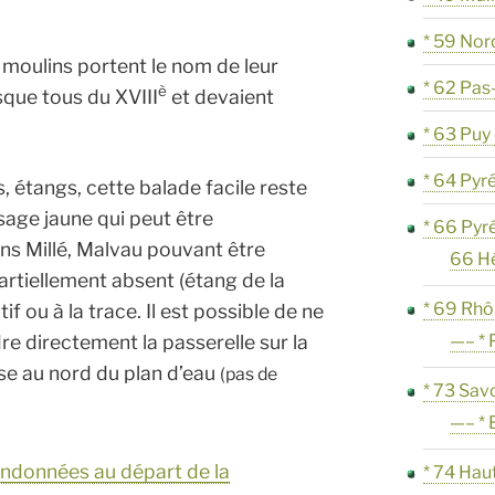
* 59 Nor
s moulins portent le nom de leur
* 62 Pas
è
sque tous du XVIII
et devaient
* 63 Pu
* 64 Pyr
, étangs, cette balade facile reste
sage jaune qui peut être
* 66 Pyr
ns Millé, Malvau pouvant être
66 H
artiellement absent (étang de la
* 69 Rh
if ou à la trace. Il est possible de ne
—– * 
re directement la passerelle sur la
se au nord du plan d’eau
(pas de
* 73 Sav
—– * 
randonnées au départ de la
* 74 Hau