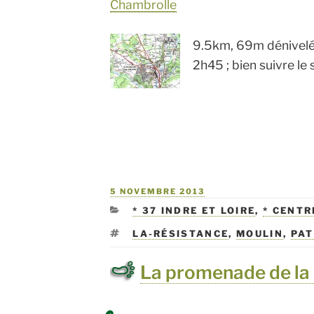
Chambrolle
9.5km, 69m dénivelé
2h45 ; bien suivre le
PUBLIÉ
5 NOVEMBRE 2013
LE
CATÉGORIES
* 37 INDRE ET LOIRE
,
* CENTR
ÉTIQUETTES
LA-RÉSISTANCE
,
MOULIN
,
PAT
La promenade de la 