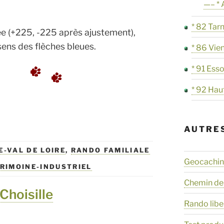
—– * 
* 82 Tar
e (+225, -225 après ajustement),
 sens des flèches bleues.
* 86 Vie
* 91 Ess
* 92 Hau
AUTRE
E-VAL DE LOIRE
,
RANDO FAMILIALE
Geocaching
RIMOINE-INDUSTRIEL
Chemin de
Choisille
Rando libe