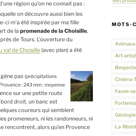
Test produ
’une région qu’on ne connait pas :
quelle on découvre aussi bien les
-ci m’a été inspirée par ma fille
MOTS-
rt de la
promenade de la Choisille
,
 près de Tours. L’ouverture du
Animaux
 val de Choisille
(avec plan) a été
Art-artis
Berger(ie
e gêne pas
(précipitations
Cinéma-
-Provence : 243 mm ; moyenne
Faune-s
nce sur une petite route
 bord droit, un banc est
Forteres
 quelques coureurs qui semblent
Géologie
 les promeneurs, ni les randonneurs, ni
La-Résis
 se rencontrent, alors qu’en Provence