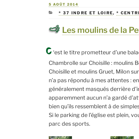
PUBLIÉ
5 AOÛT 2014
LE
CATÉGORIES
* 37 INDRE ET LOIRE
,
* CENTR
Les moulins de la Pe
C
‘est le titre prometteur d’une ba
Chambrolle sur Choisille : moulins B
Choisille et moulins Gruet, Milon su
n’a pas répondu à mes attentes : en 
généralement masqués derrière d’i
apparemment aucun n’a gardé d’attri
bien qu’ils ressemblent à de simple
Si le parking de l’église est plein, 
parc des sports.