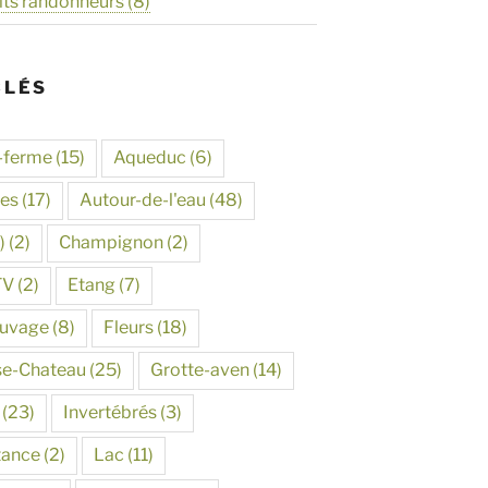
its randonneurs
(8)
CLÉS
-ferme
(15)
Aqueduc
(6)
tes
(17)
Autour-de-l'eau
(48)
)
(2)
Champignon
(2)
TV
(2)
Etang
(7)
auvage
(8)
Fleurs
(18)
se-Chateau
(25)
Grotte-aven
(14)
(23)
Invertébrés
(3)
tance
(2)
Lac
(11)