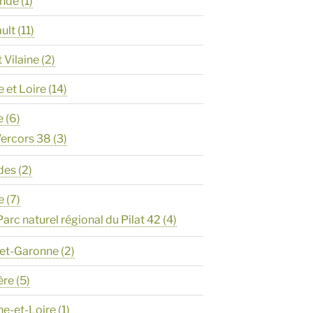
onde
(1)
ault
(11)
t Vilaine
(2)
e et Loire
(14)
e
(6)
ercors 38
(3)
des
(2)
e
(7)
Parc naturel régional du Pilat 42
(4)
-et-Garonne
(2)
ère
(5)
ne-et-Loire
(1)