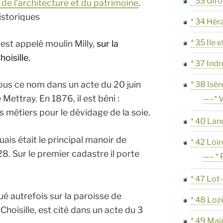
* 33 Gir
e l’architecture et du patrimoine
.
istoriques
* 34 Hér
* 35 Ile e
 est appelé moulin Milly,
sur la
oisille.
* 37 Indr
 sous ce nom dans un acte du 20 juin
* 38 Isèr
Mettray. En 1876, il est béni :
—–* V
 métiers pour le dévidage de la soie.
* 40 Lan
ruais était le principal manoir de
* 42 Loir
728. Sur le premier cadastre il porte
—– * 
* 47 Lot
tué autrefois sur la paroisse de
* 48 Loz
 Choisille, est cité dans un acte du 3
* 49 Mai