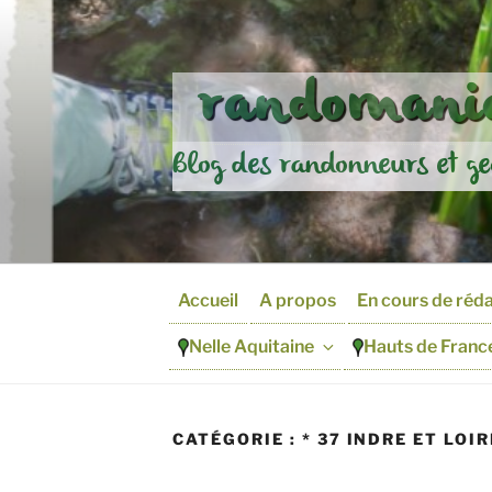
Aller
au
contenu
randomania
principal
Blog des randonneurs et ge
Accueil
A propos
En cours de réd
Nelle Aquitaine
Hauts de Franc
CATÉGORIE :
* 37 INDRE ET LOIR