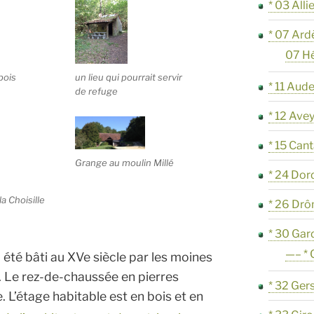
* 03 Alli
* 07 Ard
07 H
bois
un lieu qui pourrait servir
* 11 Aud
de refuge
* 12 Ave
* 15 Cant
Grange au moulin Millé
* 24 Do
la Choisille
* 26 Dr
* 30 Gar
—– *
 été bâti au XVe siècle par les moines
. Le rez-de-chaussée en pierres
* 32 Ger
. L’étage habitable est en bois et en