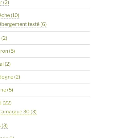
er
(2)
èche
(10)
ébergement testé
(6)
e
(2)
yron
(5)
al
(2)
rdogne
(2)
ôme
(5)
d
(22)
 Camargue 30
(3)
s
(3)