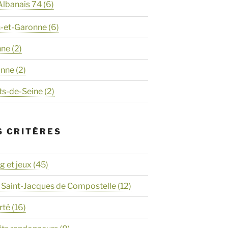
Albanais 74
(6)
n-et-Garonne
(6)
nne
(2)
onne
(2)
ts-de-Seine
(2)
S CRITÈRES
 et jeux
(45)
 Saint-Jacques de Compostelle
(12)
rté
(16)