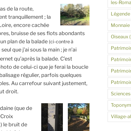
les-Roma
s de la route,
Légende
t tranquillement ; la
a Loire, encore cachée
Monnaie
bres, bruisse de ses flots abondants
Oiseaux
(
n un plan de la balade
(ci-contre à
Patrimoin
seul que j’ai sous la main ; je n’ai
ternet qu’après la balade.
C’est
Patrimoin
oto de celui-ci que je ferai la boucle
Patrimoin
 balisage régulier, parfois quelques
Patrimoi
ibles. Au carrefour suivant justement,
ut droit.
Sciences
Toponym
idaine (que de
 Croix
Village-
) le bruit de