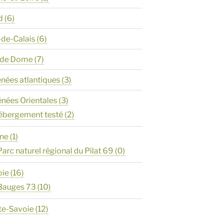
d
(6)
-de-Calais
(6)
y de Dome
(7)
énées atlantiques
(3)
énées Orientales
(3)
ébergement testé
(2)
ône
(1)
Parc naturel régional du Pilat 69
(0)
oie
(16)
Bauges 73
(10)
te-Savoie
(12)