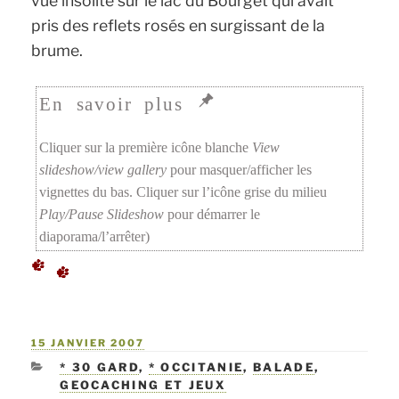
vue insolite sur le lac du Bourget qui avait
pris des reflets rosés en surgissant de la
brume.
Cliquer sur la première icône blanche
View
slideshow/view gallery
pour masquer/afficher les
vignettes du bas. Cliquer sur l’icône grise du milieu
Play/Pause Slideshow
pour démarrer le
diaporama/l’arrêter)
PUBLIÉ
15 JANVIER 2007
LE
CATÉGORIES
* 30 GARD
,
* OCCITANIE
,
BALADE
,
GEOCACHING ET JEUX