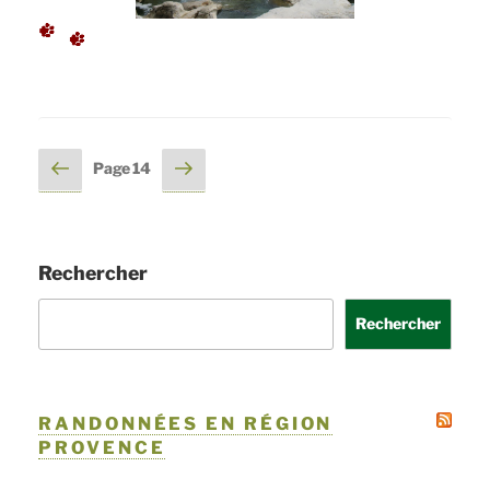
Pagination
Page
Page
Page
14
précédente
suivante
des
publications
Rechercher
Rechercher
RANDONNÉES EN RÉGION
PROVENCE