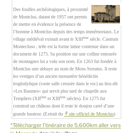
Des fouilles archéologiques, à proximité
de Montclus, datant de 1957 ont permis
de mettre en évidence la présence de
l’homme à Montclus depuis des temps immémoriaux. Le
ème
village médiéval existait avant le XIII
siècle. Castrum
Montecluso , telle est la forme latine contenue dans un
document de 1275. Sa position sur une colline entourée
de montagnes lui a valu son nom. En 1263 fut fondée à
Montclus une abbaye au nom de Mons Serratus. Il reste
les vestiges d’un ancien monastère bénédictin
troglodytique (vaste salle creusée dans le roc) au lieu-dit
«Les Baumes» qui servit plus tard de chapelle aux
ème
ème
Templiers (XII
et XIII
siècles). En 1275 fut
construit un château dont il reste le donjon carré d’une
grande hauteur.
(Extrait du
site officiel de Montclus
)
*Télécharger l’tinéraire de 5,600km aller vers