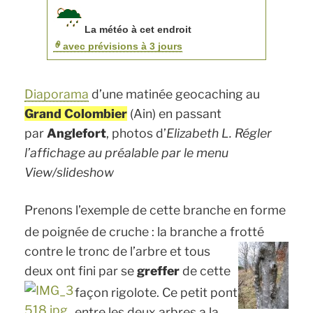
La météo à cet endroit
avec prévisions à 3 jours
Diaporama
d’une matinée geocaching au
Grand Colombier
(Ain) en passant
par
Anglefort
, photos d’
Elizabeth L.
Régler
l’affichage au préalable par le menu
View/slideshow
Prenons l’exemple de cette branche en forme
de poignée de cruche : la branche a frotté
contre le tronc de l’arbre et tous
deux ont fini par se
greffer
de cette
façon rigolote.
Ce petit pont
entre les deux arbres a la