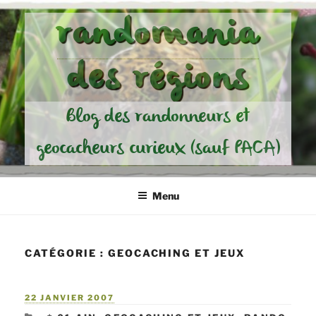
Aller
randomania
au
contenu
des régions
principal
Blog des randonneurs et
geocacheurs curieux (sauf PACA)
Menu
CATÉGORIE :
GEOCACHING ET JEUX
PUBLIÉ
22 JANVIER 2007
LE