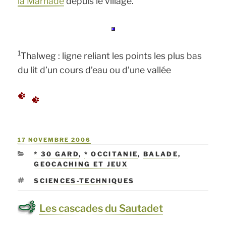
la Marnade
depuis le village.
1
Thalweg : ligne reliant les points les plus bas
du lit d’un cours d’eau ou d’une vallée
PUBLIÉ
17 NOVEMBRE 2006
LE
CATÉGORIES
* 30 GARD
,
* OCCITANIE
,
BALADE
,
GEOCACHING ET JEUX
ÉTIQUETTES
SCIENCES-TECHNIQUES
Les cascades du Sautadet