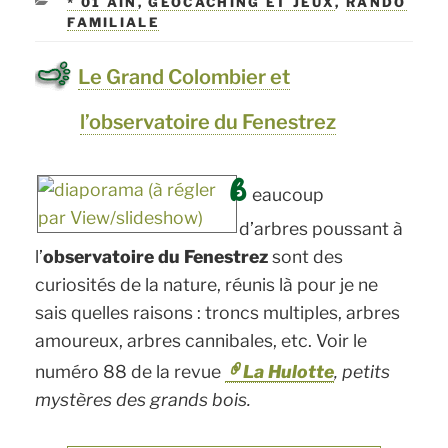
CATÉGORIES
* 01 AIN
,
GEOCACHING ET JEUX
,
RANDO
FAMILIALE
Le Grand Colombier et
l’observatoire du Fenestrez
B
eaucoup
d’arbres poussant à
l’
observatoire du Fenestrez
sont des
curiosités de la nature, réunis là pour je ne
sais quelles raisons : troncs multiples, arbres
amoureux, arbres cannibales, etc. Voir le
numéro 88 de la revue
La Hulotte
, petits
mystères des grands bois.