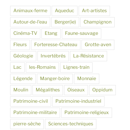
Animaux-ferme
Aqueduc
Art-artistes
Autour-de-l'eau
Berger(ie)
Champignon
Cinéma-TV
Etang
Faune-sauvage
Fleurs
Forteresse-Chateau
Grotte-aven
Géologie
Invertébrés
La-Résistance
Lac
les-Romains
Lignes-train
Légende
Manger-boire
Monnaie
Moulin
Mégalithes
Oiseaux
Oppidum
Patrimoine-civil
Patrimoine-industriel
Patrimoine-militaire
Patrimoine-religieux
pierre-sèche
Sciences-techniques