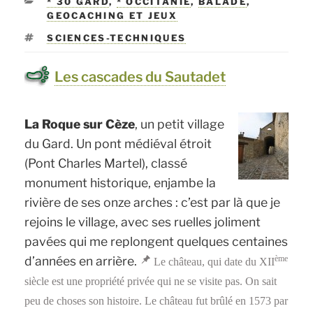
CATÉGORIES
* 30 GARD
,
* OCCITANIE
,
BALADE
,
GEOCACHING ET JEUX
ÉTIQUETTES
SCIENCES-TECHNIQUES
Les cascades du Sautadet
L
a Roque sur Cèze
, un petit village
du Gard. Un pont médiéval étroit
(Pont Charles Martel), classé
monument historique, enjambe la
rivière de ses onze arches : c’est par là que je
rejoins le village, avec ses ruelles joliment
pavées qui me replongent quelques centaines
d’années en arrière.
ème
Le château, qui date du XII
siècle est une propriété privée qui ne se visite pas. On sait
peu de choses son histoire. Le château fut brûlé en 1573 par