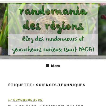
Aller
randomania
au
contenu
des régions
principal
Blog des randonneurs et
geocacheurs curieux (sauf PACA)
Menu
ÉTIQUETTE :
SCIENCES-TECHNIQUES
PUBLIÉ
17 NOVEMBRE 2006
LE