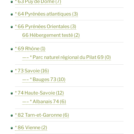
* 63 Puy de Dome
(7)
* 64 Pyrénées atlantiques
(3)
* 66 Pyrénées Orientales
(3)
66 Hébergement testé
(2)
* 69 Rhône
(1)
—– * Parc naturel régional du Pilat 69
(0)
* 73 Savoie
(16)
—– * Bauges 73
(10)
* 74 Haute-Savoie
(12)
—– * Albanais 74
(6)
* 82 Tarn-et-Garonne
(6)
* 86 Vienne
(2)