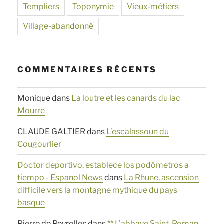
Templiers
Toponymie
Vieux-métiers
Village-abandonné
COMMENTAIRES RÉCENTS
Monique
dans
La loutre et les canards du lac
Mourre
CLAUDE GALTIER
dans
L’escalassoun du
Cougourlier
Doctor deportivo, establece los podómetros a
tiempo - Espanol News
dans
La Rhune, ascension
difficile vers la montagne mythique du pays
basque
Pierre de Peyrolles
dans
** L’abbaye Saint-Roman