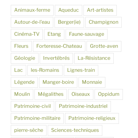
Animaux-ferme
Aqueduc
Art-artistes
Autour-de-l'eau
Berger(ie)
Champignon
Cinéma-TV
Etang
Faune-sauvage
Fleurs
Forteresse-Chateau
Grotte-aven
Géologie
Invertébrés
La-Résistance
Lac
les-Romains
Lignes-train
Légende
Manger-boire
Monnaie
Moulin
Mégalithes
Oiseaux
Oppidum
Patrimoine-civil
Patrimoine-industriel
Patrimoine-militaire
Patrimoine-religieux
pierre-sèche
Sciences-techniques