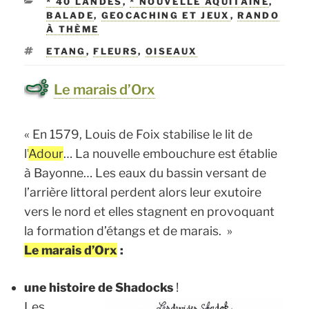
CATÉGORIES
* 40 LANDES
,
* NOUVELLE AQUITAINE
,
BALADE
,
GEOCACHING ET JEUX
,
RANDO
À THÈME
ÉTIQUETTES
ETANG
,
FLEURS
,
OISEAUX
Le marais d’Orx
« En 1579, Louis de Foix stabilise le lit de
l’
Adour
… La nouvelle embouchure est établie
à Bayonne… Les eaux du bassin versant de
l’arrière littoral perdent alors leur exutoire
vers le nord et elles stagnent en provoquant
la formation d’étangs et de marais. »
Le marais d’Orx
:
une histoire de Shadocks
!
Les