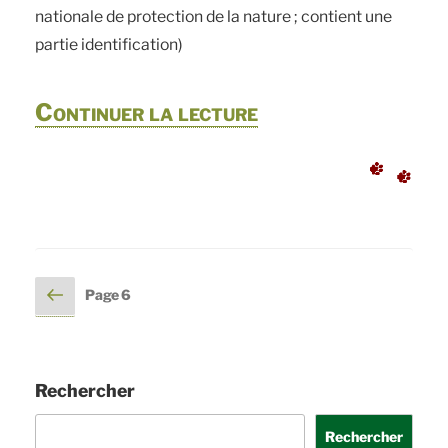
nationale de protection de la nature ; contient une
partie identification)
de
Continuer la lecture
« Le
marais
d’Orx »
Pagination
Page
Page
6
précédente
des
publications
Rechercher
Rechercher