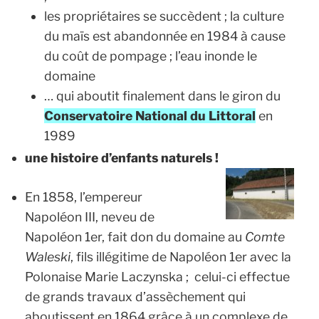
les propriétaires se succèdent ; la culture
du maïs est abandonnée en 1984 à cause
du coût de pompage ; l’eau inonde le
domaine
… qui aboutit finalement dans le giron du
Conservatoire National du Littoral
en
1989
une histoire d’enfants naturels !
En 1858, l’empereur
Napoléon III, neveu de
Napoléon 1er, fait don du domaine au
Comte
Waleski
, fils illégitime de Napoléon 1er avec la
Polonaise Marie
Laczynska ; celui-ci effectue
de grands travaux d’assèchement qui
aboutissent en 1864 grâce à un complexe de