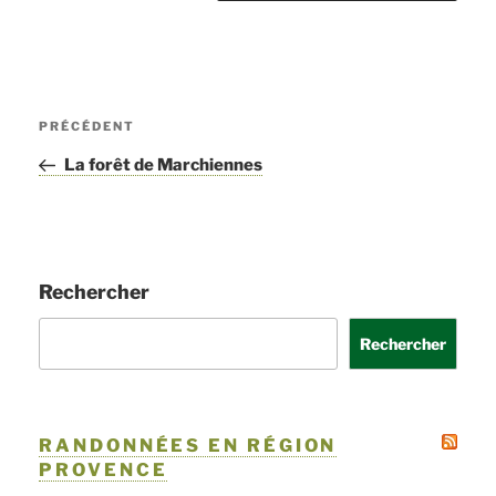
Navigation
PRÉCÉDENT
Article
de
précédent
La forêt de Marchiennes
l’article
Rechercher
Rechercher
RANDONNÉES EN RÉGION
PROVENCE