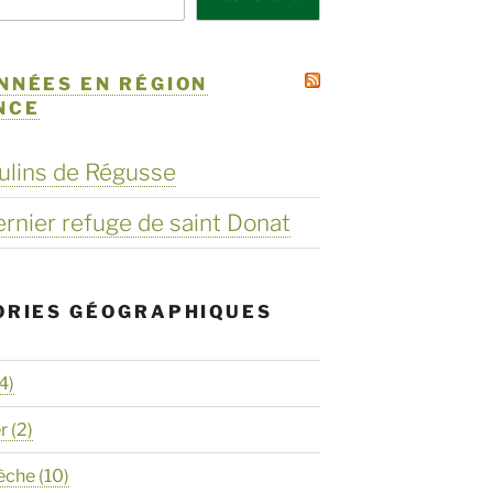
NNÉES EN RÉGION
NCE
ulins de Régusse
dernier refuge de saint Donat
ORIES GÉOGRAPHIQUES
4)
er
(2)
èche
(10)