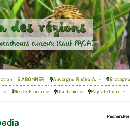
 des régions
ocacheurs curieux (sauf PACA)
action
S’ABONNER
Auvergne-Rhône-A.
Bretagne
e
Ile-de-France
Occitanie
Pays de Loire
Rechercher
pedia