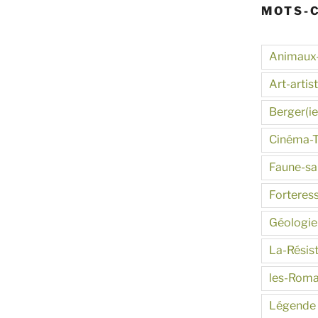
MOTS-
Animaux
Art-artis
Berger(ie
Cinéma-
Faune-s
Forteres
Géologie
La-Résis
les-Roma
Légende