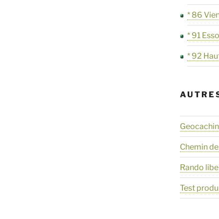
* 86 Vie
* 91 Ess
* 92 Hau
AUTRE
Geocaching
Chemin de
Rando libe
Test produ