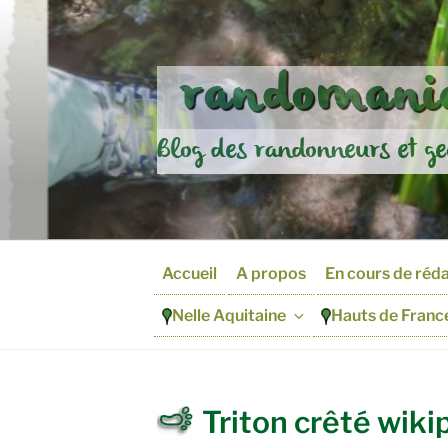
Aller
au
contenu
randomania
principal
Blog des randonneurs et ge
Accueil
A propos
En cours de réd
Nelle Aquitaine
Hauts de Franc
Triton crêté wiki