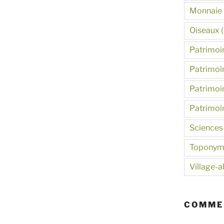
Monnaie
Oiseaux
(
Patrimoin
Patrimoin
Patrimoin
Patrimoi
Sciences
Toponym
Village-
COMME