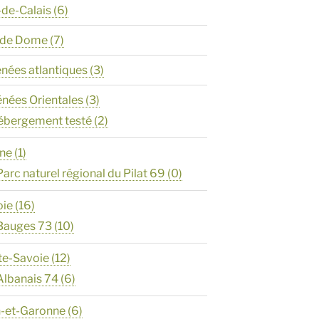
-de-Calais
(6)
y de Dome
(7)
énées atlantiques
(3)
énées Orientales
(3)
ébergement testé
(2)
ône
(1)
Parc naturel régional du Pilat 69
(0)
oie
(16)
Bauges 73
(10)
te-Savoie
(12)
Albanais 74
(6)
n-et-Garonne
(6)