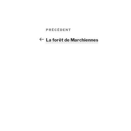
Navigation
PRÉCÉDENT
Article
de
précédent
La forêt de Marchiennes
l’article