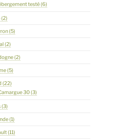
ébergement testé
(6)
e
(2)
yron
(5)
al
(2)
rdogne
(2)
ôme
(5)
d
(22)
 Camargue 30
(3)
s
(3)
onde
(1)
ault
(11)