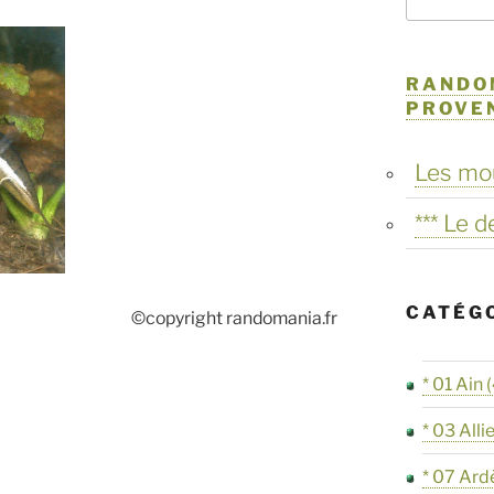
RANDO
PROVE
Les mo
*** Le 
CATÉG
©copyright randomania.fr
* 01 Ain
(
* 03 Alli
* 07 Ard