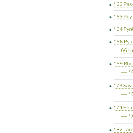
* 62 Pas
* 63 Pu
* 64 Pyr
* 66 Pyr
66 H
* 69 Rh
—– * 
* 73 Sav
—– * 
* 74 Hau
—– * 
* 82 Tar