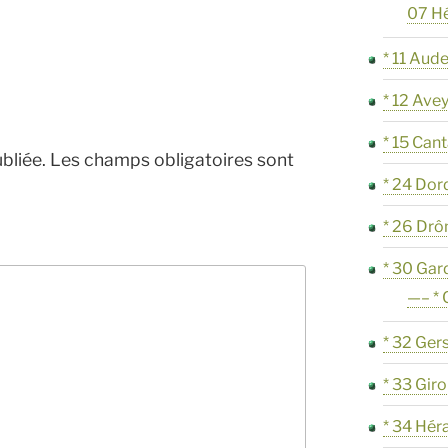
07 H
* 11 Aud
* 12 Ave
* 15 Cant
bliée.
Les champs obligatoires sont
* 24 Do
* 26 Dr
* 30 Gar
—– *
* 32 Ger
* 33 Gir
* 34 Hér