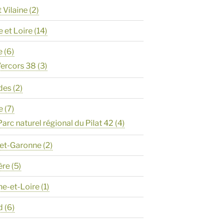
t Vilaine
(2)
e et Loire
(14)
e
(6)
ercors 38
(3)
des
(2)
e
(7)
Parc naturel régional du Pilat 42
(4)
-et-Garonne
(2)
ère
(5)
ne-et-Loire
(1)
d
(6)