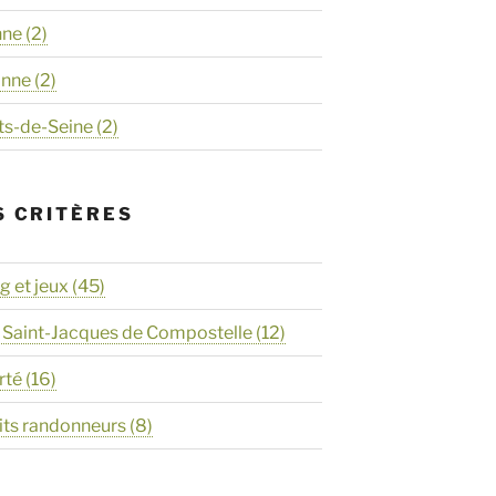
nne
(2)
onne
(2)
ts-de-Seine
(2)
S CRITÈRES
 et jeux
(45)
 Saint-Jacques de Compostelle
(12)
rté
(16)
its randonneurs
(8)